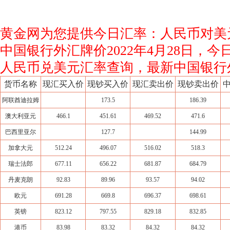
黄金网为您提供今日汇率：人民币对美
中国银行外汇牌价2022年4月28日，
人民币兑美元汇率查询，最新中国银行
货币名称
现汇买入价
现钞买入价
现汇卖出价
现钞卖出价
阿联酋迪拉姆
173.5
186.39
澳大利亚元
466.1
451.61
469.52
471.6
巴西里亚尔
127.7
144.99
加拿大元
512.24
496.07
516.02
518.3
瑞士法郎
677.11
656.22
681.87
684.79
丹麦克朗
92.83
89.96
93.57
94.02
欧元
691.28
669.8
696.37
698.61
英镑
823.12
797.55
829.18
832.85
港币
83.98
83.32
84.32
84.32