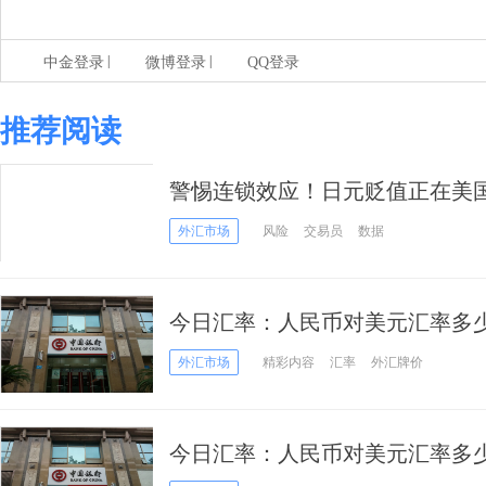
|
|
中金登录
微博登录
QQ登录
推荐阅读
警惕连锁效应！日元贬值正在美
外汇市场
风险
交易员
数据
今日汇率：人民币对美元汇率多少
价2022年4月26日
外汇市场
精彩内容
汇率
外汇牌价
今日汇率：人民币对美元汇率多少