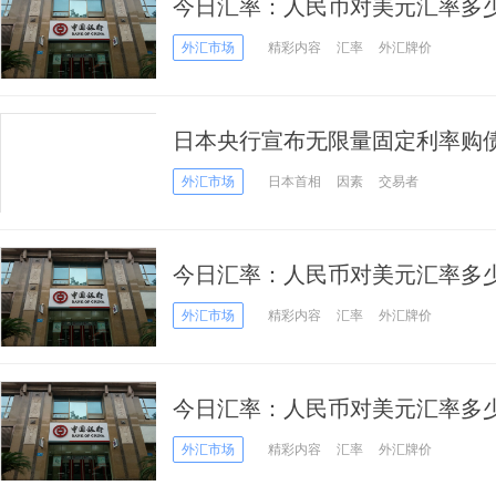
今日汇率：人民币对美元汇率多少
价2022年4月20日
外汇市场
精彩内容
汇率
外汇牌价
日本央行宣布无限量固定利率购
元吗？
外汇市场
日本首相
因素
交易者
今日汇率：人民币对美元汇率多少
价2022年4月18日
外汇市场
精彩内容
汇率
外汇牌价
今日汇率：人民币对美元汇率多少
价2022年4月15日
外汇市场
精彩内容
汇率
外汇牌价