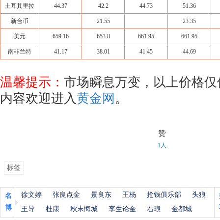
土耳其里拉
44.37
42.2
44.73
51.36
新台币
21.55
23.35
美元
659.16
653.8
661.95
661.95
南非兰特
41.17
38.01
41.45
44.69
温馨提示：
市场瞬息万变，以上价格仅
内容欢迎进入
黄金网
。
赞
1人
标签
徐文婷
张良点金
景良东
王杨
抢钱俱乐部
头狼
名
博
王导
杜康
秋末悔城
李生论金
右琅
金都城