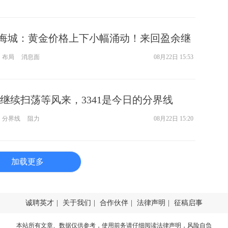
秋末悔城：黄金价格上下小幅涌动！来回盈余继
布局
消息面
08月22日 15:53
继续扫荡等风来，3341是今日的分界线
分界线
阻力
08月22日 15:20
加载更多
诚聘英才
|
关于我们
|
合作伙伴
|
法律声明
|
征稿启事
本站所有文章、数据仅供参考，使用前务请仔细阅读
法律声明
，风险自负