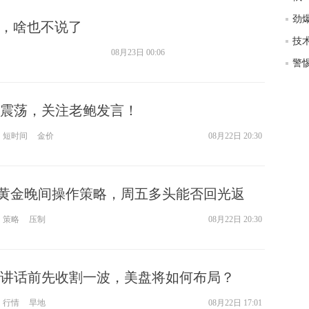
匿
方，啥也不说了
哪
郑
08月23日 00:06
震荡，关注老鲍发言！
短时间
金价
08月22日 20:30
22黄金晚间操作策略，周五多头能否回光返
策略
压制
08月22日 20:30
讲话前先收割一波，美盘将如何布局？
行情
旱地
08月22日 17:01