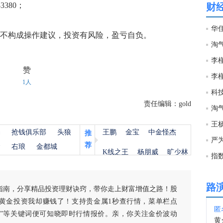
3380；
财
20:0
华
不构成操作建议，投资有风险，盈亏自负。
20:0
赞
1人
19:5
科
责任编辑：gold
淘
19:5
杨
抢钱俱乐部
头狼
王鹏
金宝
中金怪杰
推
严
荐
金
右琅
金都城
19:5
K线之王
杨朋威
旷少林
指
19:5
路
指南，分享精品投资理财诀窍，带你走上财富增值之路！股
黄金投资我却赚钱了！支持贵金属1秒查行情，菜单栏点
匿
19:4
白银”等关键词便可知晓即时行情报价。亲，你关注金价波动
黄