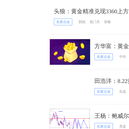
头狼：黄金精准兑现3360上
名家点金
阴线
鬼门关
策略
方华富：黄金
名家点金
中性
田浩洋：8.
照？
名家点金
实盘
王杨：鲍威尔
名家点金
美盘