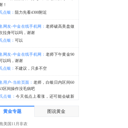
金十数据8月6日讯，新铝时代公告，公司拟通过发行股份及支付现金方式购买东莞市宏联电子有限公司100%股权并募集配套资金，近日已收到中国证监会批复，同意公司向陈旺等19名交易对方发行股份购买相关资产，并同意募集配套资金不超过7.87亿元。
谢！
9:45
氏点银：
阻力先看4300附近
Alphabet(GOOG.O)启动10部分美元投资级债券发行。
名网友-中金在线手机网：
老师破高美盘做
次拉身可以吗，谢谢
氏点银：
可以
名网友-中金在线手机网：
老师下午黄金90
可以吗，谢谢
氏点银：
不建议，只多不空
名用户-当前页面：
老师，白银日内区间60
63区间操作没毛病吧
氏点银：
今天低点上看涨，还可能会破新
黄金专题
图说黄金
名用户-当前页面：
白银等回调60附近多看
不给机会，不敢追单了，怕了
焦美国11月非农