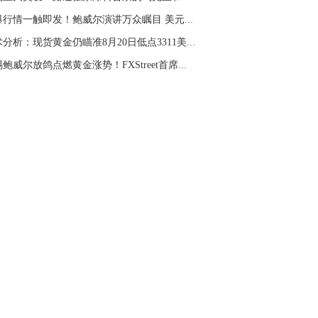
名网友-中金在线手机网：
老师欧盘黄金到
劲爆行情一触即发！鲍威尔演讲万众瞩目 美元指...
里，美盘可以继续做多
技术分析：现货黄金仍瞄准8月20日低点3311美元
氏点银：
4270上可以继续多
警惕鲍威尔放鸽点燃黄金涨势！FXStreet首席分析...