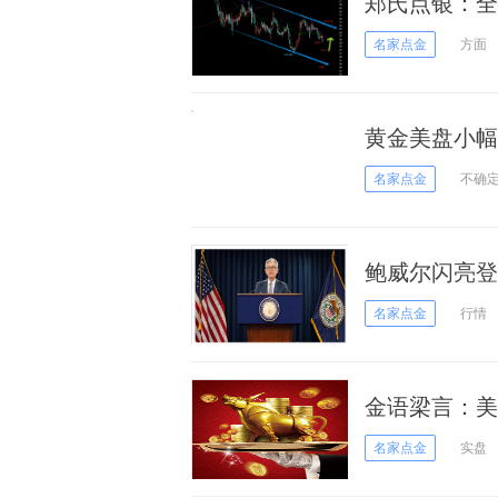
郑氏点银：全
名家点金
方面
黄金美盘小幅
名家点金
不确
鲍威尔闪亮登
名家点金
行情
金语梁言：美
尝试
名家点金
实盘