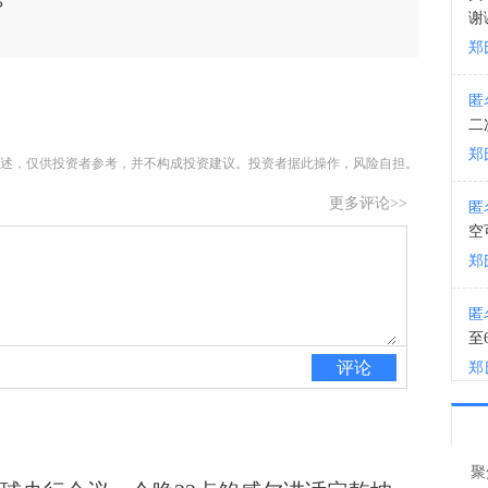
？
谢
19:4
郑
匿
二
郑
述，仅供投资者参考，并不构成投资建议。投资者据此操作，风险自担。
更多评论>>
匿
空
郑
匿
至
评论
郑
高
匿
给
聚