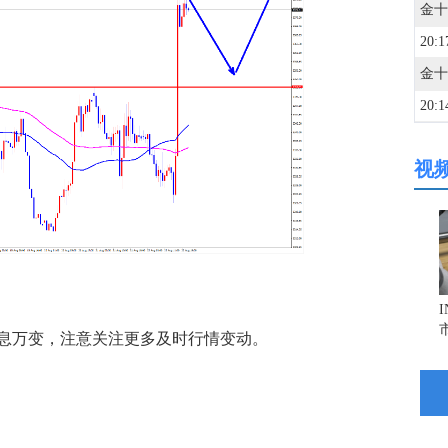
20:1
20:1
视
20:1
20:1
20:1
万变，注意关注更多及时行情变动。
20:0
波罗
20:0