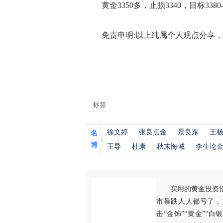
黄金3350多，止损3340，目标3380-
免责申明:以上纯属个人观点分享，
标签
徐文婷
张良点金
景良东
王
名
博
王导
杜康
秋末悔城
李生论
实用的黄金投资
市暴跌人人都亏了，
击“金饰”“黄金”“