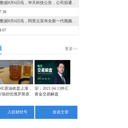
金十数据8月6日讯，华天科技公告，公司拟通过发行股份及支付现金方式收购华羿微电子100%股份并募集配套资金。根据深圳证券交易所并购重组审核委员会2026年第12次审议会议公告，该委员会定于2026年8月13日召开会议审核公司本次交易事项。
7:38
金十数据8月6日讯，阿里云宣布全新一代视频生成模型Wan3.0开启公测。据介绍，Wan3.0在生成时长、万能创作、全能参考与真实感等维度全面升级，单次可生成30秒视频，完整表达创作意图；在文本、图片、音频、视频四种基础模态之外，首次支持doc、xls、ppt、pdf、md等文档格式输入，让“万物皆可生视频”。即日起，Wan3.0在阿里云百炼、万镜一刻、万相官网和千问创作PC端开启公测，在千问APP灰度开放，480P/720P/1080P的API价格分别为0.3/0.6/1.2元/秒，API接口将于近期全量开放。
4:07
金十数据8月6日讯，证监会官网6日披露一则重磅动态：上海图灵智算量子科技股份有限公司已向上海证监局提交辅导备案，与国泰海通证券签署协议，正式迈出A股上市第一步。随着图灵量子入局，2026年“量子计算上市大年”的赛道竞速进入白热化，超导与光量子赛道的领军企业正密集开启IPO（首次公开募股）进程。
频
0:47
更多>>
金十图示：2026年08月06日（周四）中国工商银行账户贵金属行情
0:36
国际金日内能否再创新高？沃什可能“没这么鹰”？明日非农数据是关键！金十交易学院正在直播中，立即观看！
0:06
INE原油收盘上涨，
宗：2021.04.13外汇
盛文兵：通胀预期
栾雪：
市场担忧俄罗斯原
黄金交易解盘
再度升温 且看美联
外汇上
金十数据8月6日讯，海通国际执行委员会委员、首席经济学家张忆东近日发布最新报告称，伊冲突、美债利率高企及韩国第二轮监管去杠杆等风险释放之后，最快8月上旬就有望逐步迎来转机。我们判断，当前已经处于夏日寒风余波阶段的似“危”实“机”的战略布局窗口，中国股市的硬核资产，已逐步进入左侧布局窗口，并于8月开启秋季行情，特别是港股可能已经领先海外市场企稳。A股和港股自5月中旬率先调整以来，已提前释放部分风险，目前行情已经基本确认底部区域，并转入缩量磨底和蓄势阶段。
油出口受阻
储如何应对
4:03
入驻财经号
发表文章
的海干散货运价指数涨0.2%，至3057点。
1:05