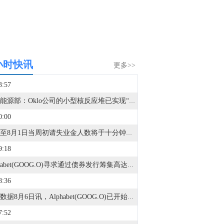
小时快讯
更多>>
3:57
美国能源部：Oklo公司的小型核反应堆已实现“临界”状态。
0:00
美国至8月1日当周初请失业金人数将于十分钟后公布。
9:18
Alphabet(GOOG.O)寻求通过债券发行筹集高达250亿美元资金。（彭博社）
8:36
金十数据8月6日讯，Alphabet(GOOG.O)已开始推介一项美国投资级债券发行计划，在其上调2026年资本支出预期、并引发AI相关债券遭遇抛售后，公司此举正测试投资者对其债务融资的兴趣。据一名知情人士透露，Alphabet此次计划发行最多10个部分的债券，期限从2年至40年不等。该人士表示，最长期限债券的初步发行价格指引为较国债收益率高出约1.55个百分点。
7:52