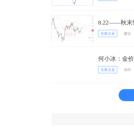
8.22——
续看跌
名家点金
建议
何小冰：金价
名家点金
动作