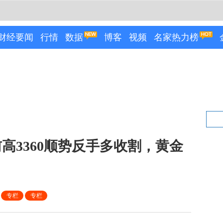
财经要闻
行情
数据
博客
视频
名家热力榜
高3360顺势反手多收割，黄金
专栏
专栏