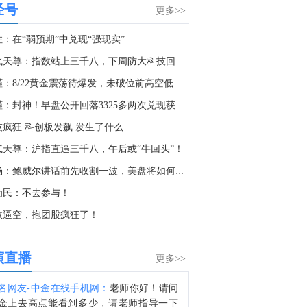
经号
上海黄金交易所黄金T+D 8月6日（周四）晚盘盘初上涨0.12%报925.03元/克；上海黄金交易所白银T+D 8月6日（周四）晚盘盘初上涨2.32%报15070.0元/千克。
更多>>
0:57
住：在“弱预期”中兑现“强现实”
据阿拉比亚电视台：阿曼与伊朗很快将就霍尔木兹海峡过境走廊发表联合声明。
淘气天尊：指数站上三千八，下周防大科技回踩！
0:05
李槿：8/22黄金震荡待爆发，未破位前高空低多为主！
金十数据8月6日讯，市场消息称，第八代五粮液批价近日持续上行，引发市场广泛关注。在第三方报价平台上注意到，自8月4日起，第八代五粮液市场批价迎来明显跳涨，单瓶价格从前期730元攀升至745元。与此同时，国内多省市市场价格同步走高，有市场消息显示，河南、河北、上海、四川、山东等市场的第八代五粮液批价已集体突破760元/瓶，单周最高涨幅超30元/瓶。针对价格上涨，有四川的渠道商表示，主要系公司渠道政策出现部分调整，但明确并非停货。（每经网）
李槿：封神！早盘公开回落3325多两次兑现获利！
5:25
技疯狂 科创板发飙 发生了什么
美、布两油短线走高约0.4美元，报76.20美元/桶和80.66美元/桶。
气天尊：沪指直逼三千八，午后或“牛回头”！
3:57
王杨：鲍威尔讲话前先收割一波，美盘将如何布局？
金十数据8月6日讯，据欧菲光消息，近日，公司通过“受让老股+增资”方式，取得合肥中科岛晶科技有限公司（简称“中科岛晶”）51%股权，成为中科岛晶的控股股东。欧菲光表示，这是公司继6月设立机器视觉公司、7月成立欧菲光学微纳器件公司、参股芯光联之后，在光通信赛道的又一关键落子。中科岛晶成立于2023年，公司依托中国科学院智能机械研究所智能微系统实验室的科研积淀，核心团队由中科院博士后及资深研究人员组成，在玻璃基先进封装领域深耕近十年，积累了从核心工艺开发、工艺优化到落地量产转化的全链条技术与产业化经验。
为民：不去参与！
3:14
数逼空，抱团股疯狂了！
美国国债下跌；此前英媒报道称若通胀强劲美联储主席沃什或准备在9月加息、此外Alphabet(GOOG.O)启动10部分美元投资级债券发行。
1:20
演直播
更多>>
国际黄金怒涨200美元，是熊市多长阳，还是牛市再启动？金十研究员高阳正在直播分析，点击进入直播间>
名网友-中金在线手机网：
老师你好！请问
9:52
金上去高点能看到多少，请老师指导一下