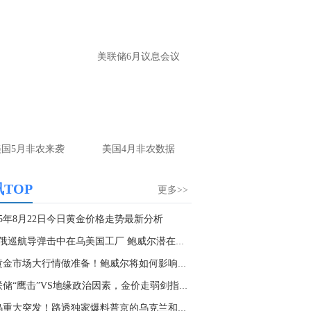
氏点银：
暂时给不到
名网友-中金在线手机网：
老师您好，美盘
45还是做多吗
美联储6月议息会议
氏点银：
现在到不了了
名网友-中金在线手机网：
老师你好，欧美
大黄到4300还能空吗
氏点银：
看涨为主
美国5月非农来袭
美国4月非农数据
名网友-中金在线手机网：
老师今晚收40下
TOP
更多>>
看空45以上看多可以吗
氏点银：
现在已经企稳了，4270上都可以
25年8月22日今日黄金价格走势最新分析
涨
2枚俄巡航导弹击中在乌美国工厂 鲍威尔潜在继任...
名网友-中金在线手机网：
老师大黄会不会
为黄金市场大行情做准备！鲍威尔将如何影响金价...
涨，今晚收在哪里明天看多空
美联储“鹰击”VS地缘政治因素，金价走弱剑指33...
氏点银：
先跟随看涨为主
俄乌重大突发！路透独家爆料普京的乌克兰和平协...