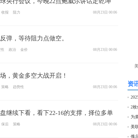
球央行会议，今晚22点鲍威尔讲话定乾坤
郑
收报
阻力
08月23日 00:06
匿
到
郑
反弹，等待阻力点做空。
匿
定性
政治
金价
08月23日 00:06
盘
郑
场，黄金多空大战开启！
匿
资讯
方
策略
趋势性
08月23日 00:06
郑
20
看
盘继续下看，看下22-16的支撑，择位多单
匿
大
保后
策略
08月23日 00:06
郑