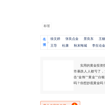
标签
徐文婷
张良点金
景良东
王
名
博
王导
杜康
秋末悔城
李生论
实用的黄金投资
市暴跌人人都亏了，
击“金饰”“黄金”“
吗？你想抄底黄金吗