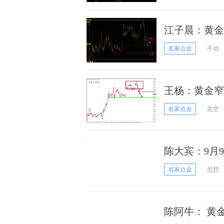
江子晨：黄金
名家点金
手动
王杨：黄金窄
名家点金
先空
陈大宾：9月9
势分析、多空
名家点金
思想
陈阿牛： 黄