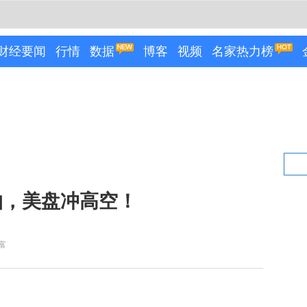
财经要闻
行情
数据
博客
视频
名家热力榜
抽，美盘冲高空！
富