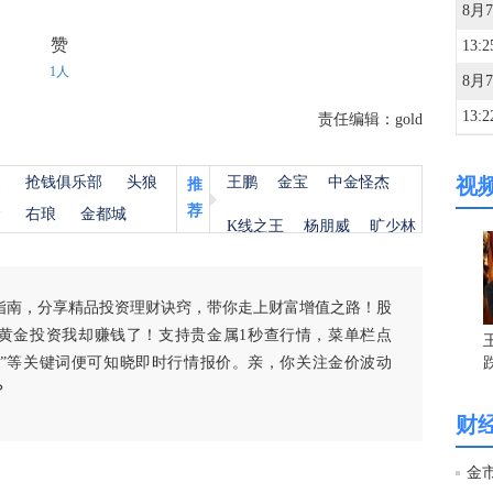
赞
13:2
1人
13:2
责任编辑：gold
杨
抢钱俱乐部
头狼
王鹏
金宝
中金怪杰
视
推
13:1
荐
金
右琅
金都城
K线之王
杨朋威
旷少林
12:4
指南，分享精品投资理财诀窍，带你走上财富增值之路！股
12:4
黄金投资我却赚钱了！支持贵金属1秒查行情，菜单栏点
白银”等关键词便可知晓即时行情报价。亲，你关注金价波动
？
12:3
财
12:3