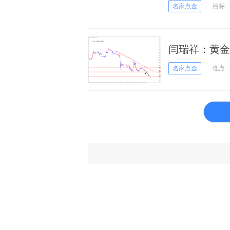
名家点金
目标
闫瑞祥：黄金反
名家点金
低点