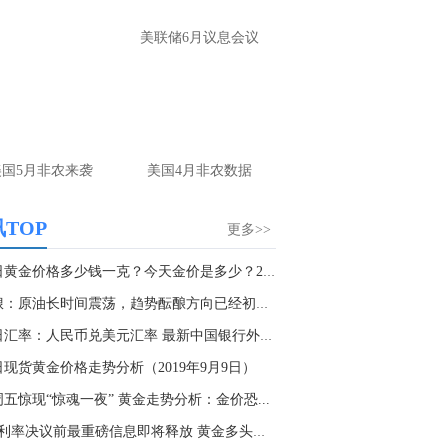
名网友-中金在线手机网：
黄金多，看到什
美联储6月议息会议
位置呢？
文婷：
冲破75，看85-4400附近，行情瞬息
变，盘中机会转瞬即逝。 为了让大家第一
间获取最新策略和实时指导， 关注老师财
主页：http://mp.cnfol.com/user/58676
美国5月非农来袭
美国4月非农数据
名网友-中金在线手机网：
能回撤到30
文婷：
先看破了40会到30，最新策略和实
TOP
更多>>
时指导， 关注老师财经号主页：
p://mp.cnfol.com/user/58676
今日黄金价格多少钱一克？今天金价是多少？2019...
右琅：原油长时间震荡，趋势酝酿方向已经初步显...
名网友-中金在线手机网：
止损多少 老师
今日汇率：人民币兑美元汇率 最新中国银行外汇...
文婷：
7美金
日现货黄金价格走势分析（2019年9月9日）
名网友-中金在线手机网：
二十美金的幅
五惊现“惊魂一夜” 黄金走势分析：金价恐...
。70一50？。
9月利率决议前最重磅信息即将释放 黄金多头或面...
文婷：
带上止损博弈，实时指导， 关注老