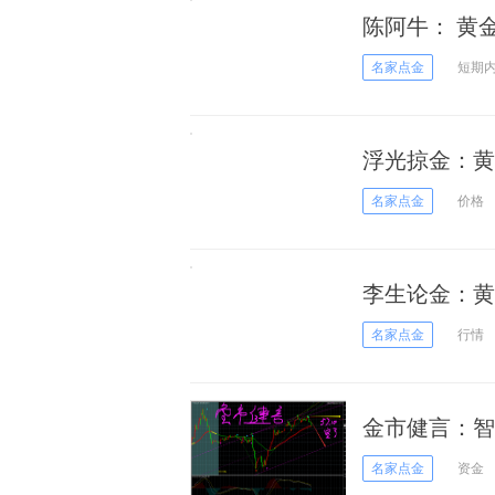
陈阿牛： 黄
名家点金
短期
浮光掠金：黄
名家点金
价格
李生论金：黄
力
名家点金
行情
金市健言：智能
空！
名家点金
资金