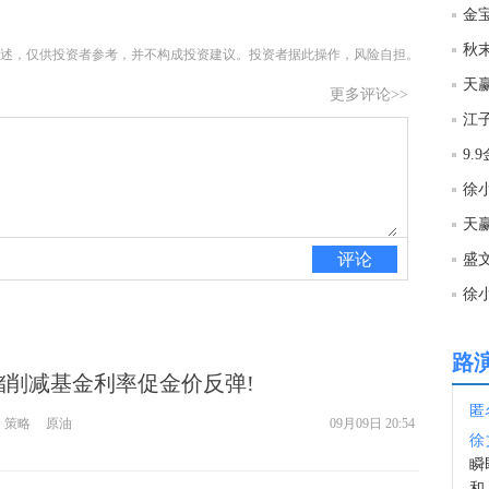
金宝
12:2
述，仅供投资者参考，并不构成投资建议。投资者据此操作，风险自担。
天赢
更多评论>>
12:1
江
文件
12:1
徐
天赢
12:0
评论
盛
徐
12:0
路
储削减基金利率促金价反弹!
12:0
匿
策略
原油
09月09日 20:54
徐
11:5
瞬
和