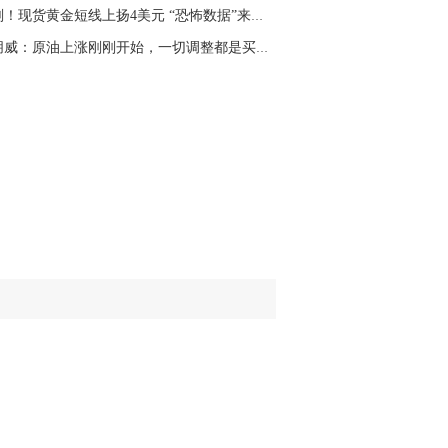
经号主页：http://mp.cnfol.com/user/58676
刚刚！现货黄金短线上扬4美元 “恐怖数据”来袭...
杨朋威：原油上涨刚刚开始，一切调整都是买入机...
名网友-中金在线手机网：
老师好，金现在
样操作？
文婷：
70附近高空，50附近低多，最新策
和实时指导， 关注老师财经号主页：
p://mp.cnfol.com/user/58676