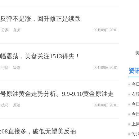
匿
么
反弹不是涨，回升修正是续跌
徐
分家
良师
09月09日 20:01
万
时
经号
幅震荡，美盘关注1513得失！
匿
徐
行情
级别
09月09日 20:01
资讯
htt
号原油黄金走势分析、9.9-9.10黄金原油走
匿
单被套怎么办？
徐
技巧
原油
09月09日 20:01
今
匿
上周
度
金08直接多，破低无望美反抽
徐