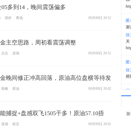
金05多到14，晚间震荡偏多
htt
11:3
内
现价
离场
09月09日 20:52
匿
谢
徐
金主空思路，周初看震荡调整
htt
点位
进场
09月09日 20:52
匿
徐
师财
金晚间修正冲高回落，原油高位盘横等待发
策略
原油
09月09日 20:02
匿
以
徐
让
捕捉+盘感双飞1505干多！原油57.10捂
聚
道场
状态
09月09日 20:01
htt