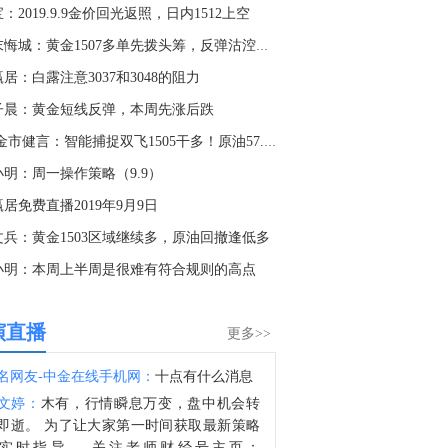
俄行动指挥部：伊利斯基炼油厂因无人机残骸坠落起火。（俄新社）
：2019.9.9金价回光返照，日内1512上空
4:46
秋末悔城：黄金1507多单先拨头筹，反弹沽涳是主心骨
金十数据8月8日讯，从福建海事局了解到，为了防御台风“白海豚”，截至8日12时，福建沿海共有40条客渡运航线停运，76艘客渡船停航。福建沿海全部115个水上施工作业项目停工，撤离290艘施工作业船舶。（央视新闻）
居：白露注意3037和3048的阻力
3:40
子晨：黄金短线反弹，本周先涨后跌
显示，赛富时将在旧金山总部裁员74人。
9.9金市健言：智能捕捉双飞1505干多！原油57.1干空！
3:16
小明：周一操作策略（9.9）
金十数据8月8日讯，据美国方面7日消息披露，美国太空探索技术公司（SpaceX）创始人马斯克明确拒绝允许乌克兰军方利用SpaceX旗下卫星互联网系统“星链”打击俄罗斯境内目标。美国方面援引乌前国防部长费多罗夫两名“身边人”消息称，费多罗夫此前一直在推动利用“星链”打击俄罗斯境内目标，曾尝试通过私下渠道与马斯克接触，但遭到后者拒绝。“截至目前，（马斯克）没有作出同意的决定。”消息称，马斯克之所以拒绝乌方用“星链”对俄进行纵深打击，是担心危机进一步升级。（央视新闻）
居免费直播2019年9月9日
2:18
文兵：黄金1503区域继续多，原油回撤逢低多
禁令让铜价飞涨，但效果可能被夸大了！当刚果（金）和印尼释放同一个信号，我们该如何避免重蹈覆撤？这篇从刚果禁令看铜钴生死局，带你看清假断供与真洗盘的极限博弈！
小明：本周上半周是很难有符合规则的高点
0:26
演直播
中国地震台网正式测定：08月08日11时45分在新疆阿克苏地区沙雅县发生4.5级地震，震源深度25千米。 ​​​
更多>>
0:00
名网友-中金在线手机网：
十点有什么消息
金十数据8月8日讯，下周英国最重要的数据将是周四公布的第二季度GDP报告。德意志银行英国经济学家预计，6月GDP环比下降0.1%，使得2026年第二季度GDP环比增长维持在0.4%，但下行风险有所增加。
文婷：
木有，行情瞬息万变，盘中机会转
2:53
即逝。 为了让大家第一时间获取最新策略
实时指导， 关注老师财经号主页：