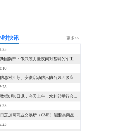
小时快讯
更多>>
8:25
俄罗斯国防部：俄武装力量夜间对基辅的军工企业和燃油库发动打击。（俄新社）
8:10
国家防总对江苏、安徽启动防汛防台风四级应急响应。（人民日报）
2:28
金十数据8月8日讯，今天上午，水利部举行会商，分析研判全国的防汛形势，未来三天钱塘江、甬江、椒江、水阳江可能发生编号洪水。截至8月8日9时，黑龙江、内蒙古、河北、云南等地13条河流仍维持超警。8月8日至10日，受降雨影响，钱塘江、甬江、椒江、水阳江可能发生编号洪水，暴雨区内部分中小河流可能发生超警洪水；受上游来水影响，黑龙江干流抚远江段将超警，松花江干流及支流呼兰河、黑龙江干流同江至勤得利江段将维持超警。（央视新闻）
5:25
8月7日芝加哥商业交易所（CME）能源类商品成交量报告已在金十数据中心更新！欢迎点击查看
5:23