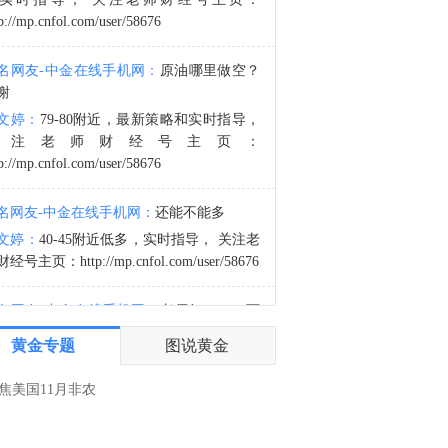
金十数据8月8日讯，今日国内黄金饰品价格对比显示，国内多家品牌足金饰品价格重返1300元，其中周生生足金饰品报1315元/克，单日大涨30元。
p://mp.cnfol.com/user/58676
3:35
名网友-中金在线手机网：
原油哪里做空？
金十数据8月8日讯，乌克兰空军8日在社交媒体称，乌克兰首都基辅，以及敖德萨州等多地有无人机来袭风险。基辅市军事管理局称，由于无人机和弹道导弹威胁，基辅市拉响防空警报。该部门还称，基辅一处燃料库起火，但未说明具体原因。据俄罗斯方面8日凌晨消息，俄罗斯萨马拉州、萨拉托夫州等多地有导弹来袭风险。今天已有十多个俄罗斯机场暂停航班起降。（央视新闻）
谢
文婷：
79-80附近，最新策略和实时指导，
关注老师财经号主页：
p://mp.cnfol.com/user/58676
名网友-中金在线手机网：
还能不能多
文婷：
40-45附近低多，实时指导， 关注老
经号主页：http://mp.cnfol.com/user/58676
名网友-中金在线手机网：
老师好，4345可
多吗？
黄金专题
图说黄金
文婷：
40-45附近多，带上止损博弈，为了
大家第一时间获取最新策略和实时指
焦美国11月非农
导， 关注老师财经号主页：
p://mp.cnfol.com/user/58676