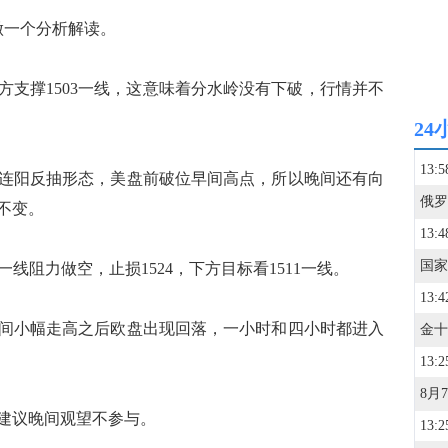
一个分析解读。
撑1503一线，这意味着分水岭没有下破，行情并不
24
13:5
阳反抽形态，美盘前破位早间高点，所以晚间还有向
不变。
13:4
一线阻力做空，止损1524，下方目标看1511一线。
13:4
小幅走高之后欧盘出现回落，一小时和四小时都进入
13:2
建议晚间观望不参与。
13:2