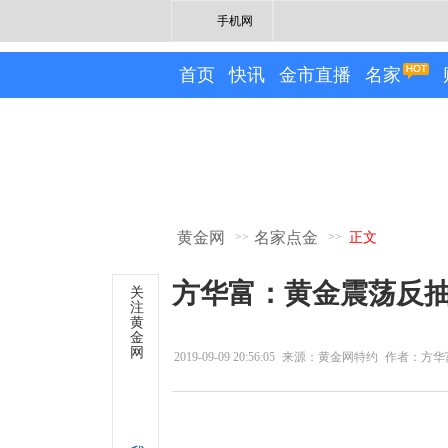
手机网
首页
快讯
金市直播
名家
黄金网
名家点金
>>
>>
正文
方华富：黄金震荡反
关
注
黄
金
网
2019-09-09 20:56:05
来源：黄金网特约
作者：方华