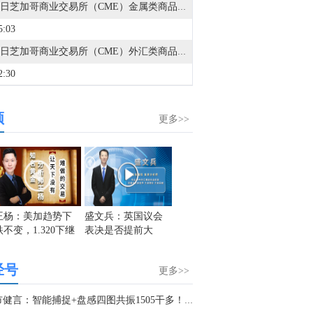
8月7日芝加哥商业交易所（CME）金属类商品成交量报告已在金十数据中心更新！欢迎点击查看
5:03
8月7日芝加哥商业交易所（CME）外汇类商品成交量报告已在金十数据中心更新！欢迎点击查看
2:30
金十数据8月8日讯，摩根大通指出，第二季度财报季已进入后期阶段，美国和欧洲约80%-85%的企业已经公布业绩。本季度企业盈利表现强劲，美国和欧洲地区均出现EPS超预期情况，且业绩超预期的企业覆盖范围较广。美国和欧洲报告EPS高于市场预期的公司比例均明显上升。尽管企业进入财报季前市场预期已经处于较高水平，但标普500指数成分股的综合EPS仍继续上行。下调盈利展望的企业比例已经降至2021年以来最低水平。从地区来看，美国和欧洲企业盈利同比增速分别达到25%和23%，均高于市场一致预期。收入增长表现同样健康，美国和欧洲分别达到14%和10%的同比增速。从行业层面看，两大地区盈利增长的很大一部分来自能源行业，主要受地缘冲突推动能源价格上涨的提振。金融行业也是美国和欧洲盈利增长的重要推动力，科技行业同样贡献显著。
频
7:25
更多>>
中国地震台网正式测定：8月8日12时50分在美国阿拉斯加州发生5.2级地震，震源深度10千米。
3:53
中国地震台网正式测定：8月8日12时21分，在四川宜宾市珙县发生3.4级地震，震源深度9公里。
2:23
王杨：美加趋势下
盛文兵：英国议会
王杨：黄金多头获
名将点金
跌不变，1.320下继
表决是否提前大
利离场，空头剑指
名将在
金十数据8月8日讯，澳大利亚西澳黑德兰港（Port Hedland）必和必拓码头工人已开始举行24小时罢工。工人承诺，将于8月8日至9日停止装船散货船，罢工于西澳时间周六上午5时30分（同北京时间）开始。目前尚不清楚此次罢工对货物运输将产生何种影响。据必和必拓称，该港口约1200名员工中仅有约200人是工会成员，具备参与行动资格；此外，该港口7台运营中的装船机中有两台为全自动设备，预计不会受到此次行动影响。不过，任何中断都可能波及全球铁矿石市场。该码头是全球最大的铁矿石出口港口之一，每年处理约5亿吨铁矿石。交易员们正密切关注争议是否会演变为长期僵局，从而对资金外流产生实质性影响。
续顺势空！
选，英镑关注1.2250
1490！
黄金外
2:07
区域支撑
经号
更多>>
金十数据8月8日讯，据灯塔专业版，截至8月8日，2026年8月总票房（含预售）突破15亿，《蜘蛛侠：崭新之日》《八仙！》《功夫女足》《年会不能停！2》《痴迷》暂列8月票房榜前五。
1:11
金市健言：智能捕捉+盘感四图共振1505干多！九九归一上攻路