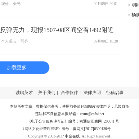
师财
现价
会见
09月09日 20:01
匿
怎
弹无力，现报1507-08区间空看1492附近
徐
略
个人观点
弱势
09月09日 16:28
htt
加载更多
诚聘英才
|
关于我们
|
合作伙伴
|
法律声明
|
征稿启事
本站所有文章、数据仅供参考，使用前务请仔细阅读
法律声明
，风险自负
违法和不良信息举报邮箱：
zixun@cnfol.net
《电子公告服务许可证》编号：闽通信互联网 [2008]1 号
《网络文化经营许可证》编号：闽网文[2017]6399130号
Copyright © 2003-2017 中金在线. All Right Reserved.