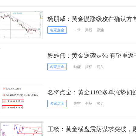
杨朋威：黄金慢涨缓攻在确认方向
撑！
名家点金
一带
周线
原油
段雄伟：黄金逆袭走强 有望重返
名家点金
动能
指标
拐头
名将点金：黄金1192多单涨势如
名家点金
先空
全场
实力
王杨：黄金横盘震荡谋求突破，