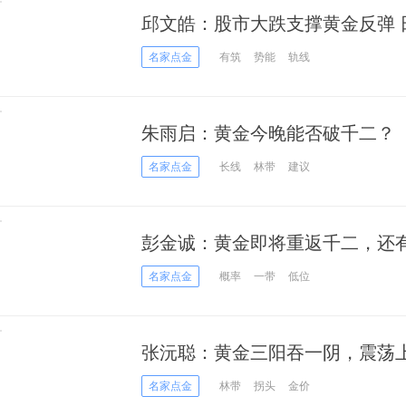
邱文皓：股市大跌支撑黄金反弹 
名家点金
有筑
势能
轨线
朱雨启：黄金今晚能否破千二？
名家点金
长线
林带
建议
彭金诚：黄金即将重返千二，还
名家点金
概率
一带
低位
张沅聪：黄金三阳吞一阴，震荡
名家点金
林带
拐头
金价