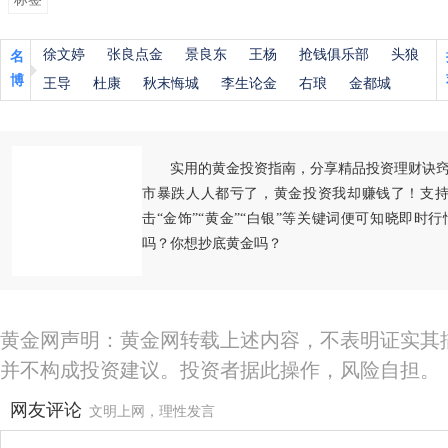
徐文婷
张良点金
景良东
王杨
抢钱俱乐部
头狼
名
博
王导
杜康
秋末悔城
李生论金
右琅
金都城
实用的黄金投资指南，分享精品投资理财诀
市暴跌人人都亏了，黄金投资我却赚钱了！支持
击“金饰”“黄金”“白银”等关键词便可知晓即时
吗？你想抄底黄金吗？
黄金网声明：黄金网转载上述内容，不表明证实其
并不构成投资建议。投资者据此操作，风险自担。
网友评论
文明上网，理性发言