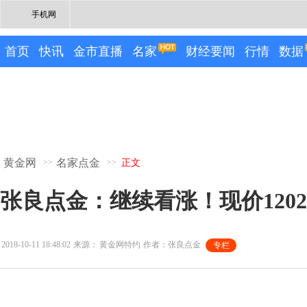
手机网
首页
快讯
金市直播
名家
财经要闻
行情
数据
黄金网
名家点金
>>
>>
正文
张良点金：继续看涨！现价120
2018-10-11 18:48:02
来源：
黄金网特约
作者：张良点金
专栏