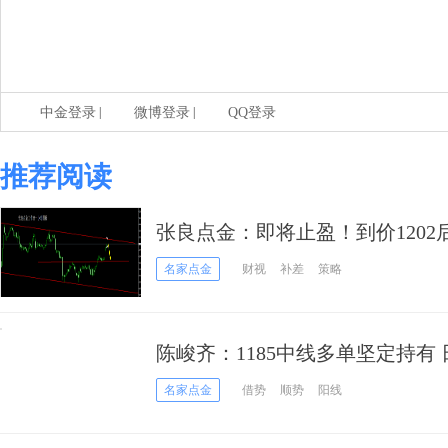
|
|
中金登录
微博登录
QQ登录
推荐阅读
张良点金：即将止盈！到价1202
名家点金
财视
补差
策略
陈峻齐：1185中线多单坚定持有 
做多
名家点金
借势
顺势
阳线