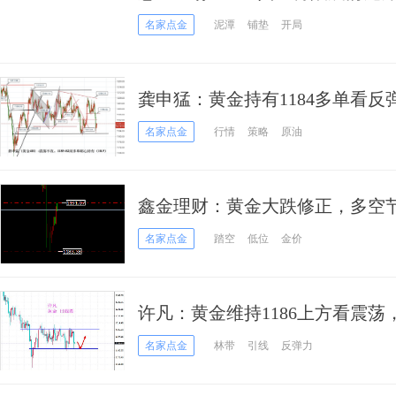
名家点金
泥潭
铺垫
开局
龚申猛：黄金持有1184多单看反弹
名家点金
行情
策略
原油
鑫金理财：黄金大跌修正，多空
名家点金
踏空
低位
金价
许凡：黄金维持1186上方看震
名家点金
林带
引线
反弹力