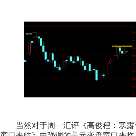
当然对于周一汇评《高俊程：寒露
窗口来临》中强调的美元变盘窗口来临