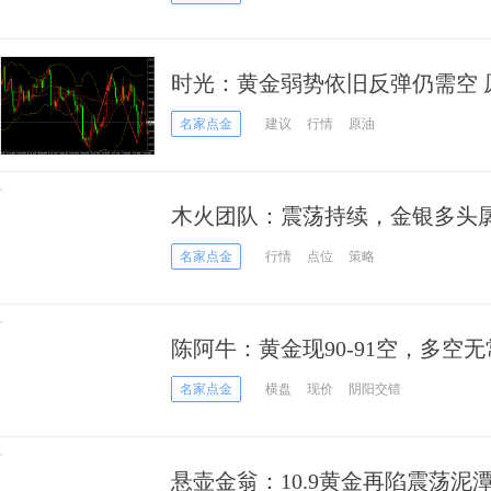
时光：黄金弱势依旧反弹仍需空 
名家点金
建议
行情
原油
木火团队：震荡持续，金银多头
名家点金
行情
点位
策略
陈阿牛：黄金现90-91空，多空
名家点金
横盘
现价
阴阳交错
悬壶金翁：10.9黄金再陷震荡泥