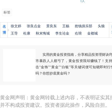
1人
标签
徐文婷
张良点金
景良东
王杨
抢钱俱乐部
头狼
名
博
王导
杜康
秋末悔城
李生论金
右琅
金都城
实用的黄金投资指南，分享精品投资理财诀
市暴跌人人都亏了，黄金投资我却赚钱了！支持
击“金饰”“黄金”“白银”等关键词便可知晓即时
吗？你想抄底黄金吗？
黄金网声明：黄金网转载上述内容，不表明证实其
并不构成投资建议。投资者据此操作，风险自担。