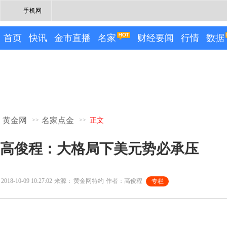
手机网
首页
快讯
金市直播
名家
财经要闻
行情
数据
黄金网
名家点金
>>
>>
正文
高俊程：大格局下美元势必承压
2018-10-09 10:27:02
来源：
黄金网特约
作者：高俊程
专栏