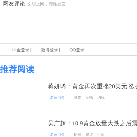
网友评论
文明上网，理性发言
|
|
中金登录
微博登录
QQ登录
推荐阅读
蒋妍琋：黄金再次重挫20美元 
名家点金
林带
宽幅
均线
吴广超：10.9黄金放量大跌之后
名家点金
阴线
建议
行情