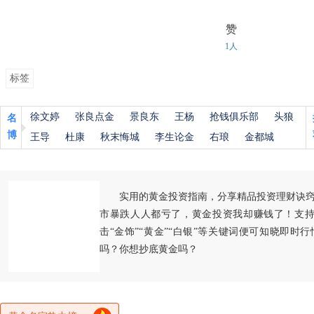
赞
1人
标签
徐文婷
张良点金
景良东
王杨
抢钱俱乐部
头狼
名
博
王导
杜康
秋末悔城
李生论金
右琅
金都城
实用的黄金投资指南，分享精品投资理财诀
市暴跌人人都亏了，黄金投资我却赚钱了！支持
击“金饰”“黄金”“白银”等关键词便可知晓即时
吗？你想抄底黄金吗？