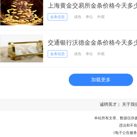
上海黄金交易所金条价格今天多少一克
日）
金条信息
成色
单位
外观
交通银行沃德金金条价格今天多少一克
日）
金条信息
成色
单位
外观
加载更多
诚聘英才
|
关于我
本站所有文章、数据仅供
违法和不
《电子公告服务许可证