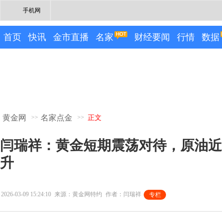
手机网
首页
快讯
金市直播
名家
财经要闻
行情
数据
黄金网
名家点金
>>
>>
正文
闫瑞祥：黄金短期震荡对待，原油近
升
2026-03-09 15:24:10
来源：黄金网特约
作者：闫瑞祥
专栏
专栏