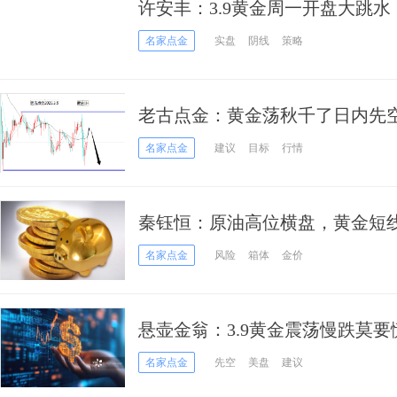
许安丰：3.9黄金周一开盘大跳
从？
名家点金
实盘
阴线
策略
老古点金：黄金荡秋千了日内先
名家点金
建议
目标
行情
秦钰恒：原油高位横盘，黄金短线
上行空间
名家点金
风险
箱体
金价
悬壶金翁：3.9黄金震荡慢跌莫
名家点金
先空
美盘
建议