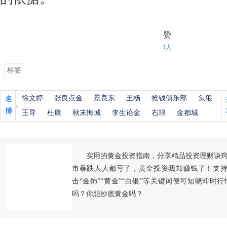
赞
1人
标签
徐文婷
张良点金
景良东
王杨
抢钱俱乐部
头狼
名
博
王导
杜康
秋末悔城
李生论金
右琅
金都城
实用的黄金投资指南，分享精品投资理财诀
市暴跌人人都亏了，黄金投资我却赚钱了！支持
击“金饰”“黄金”“白银”等关键词便可知晓即时
吗？你想抄底黄金吗？