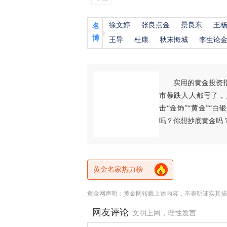
徐文婷
张良点金
景良东
王
名
博
王导
杜康
秋末悔城
李生论
实用的黄金投资
市暴跌人人都亏了，
击“金饰”“黄金”“
吗？你想抄底黄金吗
黄金名家热力榜
黄金网声明：黄金网转载上述内容，不表明证实其描
网友评论
文明上网，理性发言