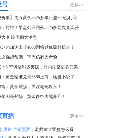
经号
金十数据8月7日讯，德国工业生产连续第三个月实现增长，显示欧洲最大经济体正在抵御伊朗战争带来的拖累影响。德国统计局周五公布数据显示，德国6月工业产出较前月增长0.2%。这一数字低于上月修正后的0.7%增速，但符合经济学家的预期中值。推动工业增长的主要力量来自汽车行业。6月汽车产出较前月增长3.6%。与此同时，另一组数据显示，德国出口连续第五个月扩大，进口也大幅增长。这使德国贸易顺差达到154亿欧元（约178亿美元），低于5月的193亿欧元。德国经济部在一份声明中表示：“尽管面临外部经济压力，但上一季度制造业产出仍展现出相当强的韧性。”
更多>>
2:52
价单】周五黄金3325多单止盈300点利润
日本政府退休金投资基金（GPIF）四至六月当季投资回报达24.0895万亿日元。
李槿：封神！早盘公开回落3325多两次兑现获利！
1:59
股大涨 晚间四大消息
金十数据8月7日讯，日经225指数8月7日（周五）收盘下跌76.55点，跌幅0.12%，报65606.71点。韩国KOSPI指数8月7日（周五）收盘下跌37.67点，跌幅0.6%，报6258.71点；SK海力士跌4.88%，三星电子涨0.21%。
3794加速上攻4000别错过低吸好机会！
0:20
势之强超预期，下周仍有大考验
金十期货8月7日讯，据农业农村部监测，8月7日“农产品批发价格200指数”为113.92，比昨天上升0.26个点，“菜篮子”产品批发价格指数为114.14，比昨天上升0.31个点。截至今日14:00时，全国农产品批发市场猪肉平均价格为15.80元/公斤，与昨天持平；牛肉67.44元/公斤，比昨天上升0.3%；羊肉64.36元/公斤，比昨天下降0.4%；鸡蛋9.89元/公斤，比昨天上升0.5%；白条鸡17.30元/公斤，比昨天上升0.4%。
金宝：8.22讲话利多突破，日内先空后多完美拿下
7:25
狼：黄金精准兑现3360上方，啥也不说了
1. 先锋领航：+1.0万人；贝伦贝格银行：+4.0万人；丰业银行：+5.0万人；穆迪分析：+5.0万人；2. 加皇银行：+6.3万人；德意志银行：+6.5万人；北欧斯安银行：+6.5万人；瑞银集团：+7.0万人；3. 道明证券：+7.0万人；丹斯克银行：+7.0万人；摩根士丹利：+7.0万人；汇丰控股：+7.0万人；4. 法巴银行：+7.5万人；荷兰国际：+7.5万人；蒙特利尔银行：+7.5万人；高盛集团：+7.5万人；5. 摩根大通：+7.5万人；大和资本：+7.5万人；西太平洋银行：+7.5万人；渣打银行：+7.5万人；6. 潘森宏观：+7.5万人；合众银行：+7.5万人；帝国商业银行：+7.5万人；高频经济：+7.8万人；7. 三井住友：+7.8万人；牛津经济：+8.0万人；澳洲联邦银行：+8.0万人；美银美林：+8.0万人；8. 澳新银行：+8.0万人；劳埃德银行：+8.0万人；国民西敏寺：+8.5万人；凯投宏观：+9.0万人；9. 富国银行：+9.5万人；巴克莱银行：+10.0万人；德商银行：+10.0万人；法兴银行：+10.5万人；10. 花旗集团：+11.5万人；瑞穗证券：+11.5万人；野村证券：+13.0万人；[路透预期：+8.0万人]
华富：黄金震荡，关注老鲍发言！
5:28
威尔闪亮登场，黄金多空大战开启！
澳大利亚S&P/ASX200指数8月7日（周五）收盘下跌10.10点，跌幅0.11%，报9261.50点。
4:15
演直播
更多>>
金十数据8月7日讯，宇树科技股份有限公司董事长、总经理兼首席技术官王兴兴在网上路演时表示，本次登陆资本市场，是宇树科技全新的起点。“未来我们将恪守初心，踏实打磨关键技术，持续深耕通用具身智能机器人核心技术研发与产业落地，让智能机器人更早、更好地为全社会服务。”王兴兴提到，宇树科技将持续攻坚具身大模型、场景数据采集与分析、强化学习、具身本体模型、核心零部件自研与高性能执行机构等软、硬件关键技术，并将积极探索人形机器人、四足机器人、机甲等更多的产品形态和型号，推动机器人承接高强度、高风险体力劳动，释放人类的创造力，推进机器人技术造福社会。（澎湃）
名用户-当前页面：
老师黄金亚盘怎么看
3:36
财：
亚盘不会有太大的波动，操作策略我