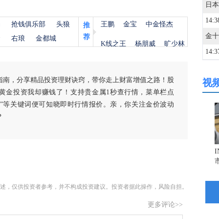
14:3
杨
抢钱俱乐部
头狼
王鹏
金宝
中金怪杰
推
荐
金
右琅
金都城
K线之王
杨朋威
旷少林
14:3
指南，分享精品投资理财诀窍，带你走上财富增值之路！股
视
14:3
黄金投资我却赚钱了！支持贵金属1秒查行情，菜单栏点
白银”等关键词便可知晓即时行情报价。亲，你关注金价波动
14:3
？
14:3
法国
14:3
述，仅供投资者参考，并不构成投资建议。投资者据此操作，风险自担。
更多评论>>
14:3