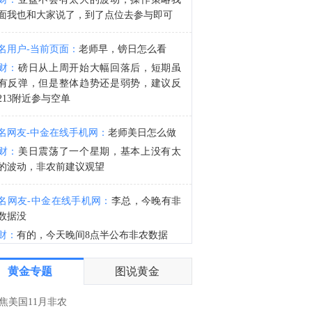
金十数据8月7日讯，黄金价格有望录得自今年1月以来最大单周涨幅。油价走弱为金价提供支撑，同时投资者正等待美国非农就业数据，以寻找美国利率前景的线索。StoneX高级分析师马特·辛普森表示，中东和平前景改善令市场通胀预期下降，推动黄金价格从此前持续数周、位于4000美元上方的盘整区间中进一步上涨。美国劳工部将于今晚公布非农就业报告。辛普森补充道：“无论非农就业数据如何，4000美元已被证明是一个稳固的支撑位——我怀疑多头正在等待回调，以便抓住机会，推动金价反弹至4600美元。非农就业数据短期内可能会带来一些波动，但价格走势已经表明了方向，黄金似乎想要上涨。”
面我也和大家说了，到了点位去参与即可
3:13
名用户-当前页面：
老师早，镑日怎么看
金十数据8月7日讯，2026年8月5日，中国人民银行副行长、国家外汇管理局局长朱鹤新会见来访的明讯银行董事长、德意志交易所集团执行委员会成员斯蒂芬妮·埃克儿曼。双方就全球经济金融形势、深化交流合作等议题进行了交流。（国家外汇管理局）
财：
磅日从上周开始大幅回落后，短期虽
有反弹，但是整体趋势还是弱势，建议反
213附近参与空单
名网友-中金在线手机网：
老师美日怎么做
财：
美日震荡了一个星期，基本上没有太
的波动，非农前建议观望
名网友-中金在线手机网：
李总，今晚有非
数据没
财：
有的，今天晚间8点半公布非农数据
名网友-中金在线手机网：
谢谢老师
黄金专题
图说黄金
财：
有任何问题均可以提出来交流的，早
焦美国11月非农
确实没有太大的波动