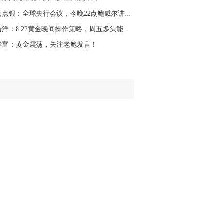
郑氏点银：全球央行会议，今晚22点鲍威尔讲话定...
田浩洋：8.22黄金晚间操作策略，周五多头能否回...
华富：黄金震荡，关注老鲍发言！