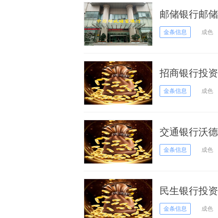
邮储银行邮储
23日）
金条信息
成色
招商银行投资
金条信息
成色
交通银行沃德金
日）
金条信息
成色
民生银行投资
金条信息
成色