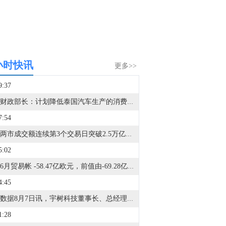
小时快讯
更多>>
9:37
泰国财政部长：计划降低泰国汽车生产的消费税。
7:54
沪深两市成交额连续第3个交易日突破2.5万亿元。
5:02
法国6月贸易帐 -58.47亿欧元，前值由-69.28亿欧元修正为-77.29亿欧元。
4:45
金十数据8月7日讯，宇树科技董事长、总经理兼首席技术官王兴兴在网上路演时表示，公司采用“以销定产+安全库存”的生产计划模式，每月根据销售计划及产品库存情况组织召开产供销会议制定总生产计划，将生产计划拆解为具体的生产任务并下发至各生产部门，生产部门根据生产任务组织安排生产。公司采取整机与核心部组件自主装配、零部件及部分工序外采加工相结合的生产组织模式，即机器人整机及核心部组件在公司内部完成生产、装配，非核心零部件及部分工序采用定制化采购和外协加工模式。上述生产模式，保障了公司能够有效把控生产流程的各关键核心环节，实现技术进步与成本效益的最优化。（一财）
1:28