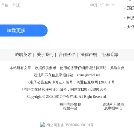
单位
外观
08月22日 10:19
方
加载更多
诚聘英才
|
关于我们
|
合作伙伴
|
法律声明
|
征稿启事
本站所有文章、数据仅供参考，使用前务请仔细阅读
法律声明
，风险自负
违法和不良信息举报邮箱：
zixun@cnfol.net
《电子公告服务许可证》编号：闽通信互联网 [2008]1 号
《网络文化经营许可证》编号：闽网文[2017]6399130号
Copyright © 2003-2017 中金在线. All Right Reserved.
福州网络警察
违法和不良信
报警平台
息举报中心
闽公网安备 35010002000101号