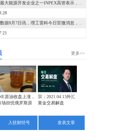
日本最大能源开发企业之一INPEX高管表示，阿布扎比原油的重要性保持不变，我们将继续投资以增加该地区的产量。
8:28
金十数据8月7日讯，理工雷科今日官微消息，近日，英伟达Jetson系列产品价格出现显著调整。其中，Jetson AGX Orin模组价格由899美元上调至1799美元，涨幅100%。理工雷科面向边缘AI场景推出“山海”系列智算模组。该系列产品基于国产CPU与GPU构建，具备高性能AI推理、多任务并行处理及丰富接口扩展能力，可在复杂环境下实现长期稳定运行。
7:21
1. 加拿大国民银行：+4.1%；德意志银行：+4.2%；瑞穗证券：+4.2%；汇丰控股：+4.2%；2. 加拿大皇家银行：+4.2%；丹斯克银行：+4.2%；法巴银行：+4.2%；富国银行：+4.2%；3. 贝伦贝格银行：+4.2%；澳洲联邦银行：+4.2%；牛津经济：+4.2%；潘森宏观：+4.2%；4. 北欧斯安银行：+4.2%；法国兴业银行：+4.2%；穆迪分析：+4.2%；野村证券：+4.2%；5. 蒙特利尔银行：+4.2%；巴克莱银行：+4.2%；道明证券：+4.2%；高频经济：+4.2%；6. 三井住友银行：+4.3%；摩根士丹利：+4.3%；摩根大通：+4.3%；先锋领航：+4.3%；7. 大和资本市场：+4.3%；劳埃德银行：+4.3%；丰业银行：+4.3%；渣打银行：+4.3%；8. 西太平洋银行：+4.3%；荷兰国际：+4.3%；凯投宏观：+4.3%；花旗集团：+4.3%；9. 国民西敏寺银行：+4.3%；德商银行：+4.3%；高盛集团：+4.3%；瑞银集团：+4.3%；10. 加拿大帝商银行：+4.3%；美银美林：+4.3%；合众银行：+4.3%；[路透预期：4.2%]
频
6:21
更多>>
韩国KOSPI指数本周跌超5%，连续第七周下跌，为2022年12月以来最长连跌纪录。
5:19
韩国KOSPI指数连续第二个交易日下跌，本周累计下跌5.1%。
5:00
INE原油收盘上涨，
宗：2021.04.13外汇
盛文兵：通胀预期
栾雪：
6月贸易帐将于十分钟后公布。
市场担忧俄罗斯原
黄金交易解盘
再度升温 且看美联
外汇上
油出口受阻
储如何应对
3:13
入驻财经号
发表文章
1. 特斯拉：Terafab计划在得州启动，目标实现每年超1太瓦算力。2. 中汽协：6月汽车商品进出口总额318.2亿美元，同比增长35.5%。3. 机构：电动汽车2031年占据轻型汽车产量七成，相关动力芯片市场翻倍。4. 专家辟谣“车市半年发了五六百款新车”。5. 比亚迪销量跻身全球车企第六。6. 理想汽车马东辉启动内部改革，直面被模仿困境。7. 吉利谈速成车乱象：旗下新车平均开发周期达3-5年。8. 通用汽车回应雪佛兰品牌将停止在华销售：不会停产。9. 韩媒：中国产汽车成为韩国最大进口车来源地。10. 上海市委网信办会同多部门指导行业协会制定汽车行业合规公约。11. 本田将新车项目外包给塔塔科技，以降低开发成本。12. 涉9种产品领域，部分CCC认证指定实验室业务范围被注销。
3:00