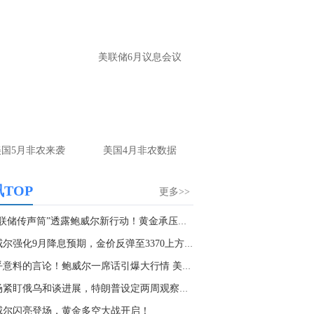
名网友-中金在线手机网：
黄金怎么做。
财：
操作上，非农前建议观望为主。 若提
美联储6月议息会议
布局，回踩4220-4225附近多，防守4205，
标4245-4265； 反弹4265-4270附近空，防
285，目标4240-20
名网友-中金在线手机网：
老师原油怎么做
财：
上方做空位置在79.5附近可以参与，多
美国5月非农来袭
美国4月非农数据
位置刚刚前面已经回答了，大家可以参考
TOP
更多>>
名网友-中金在线手机网：
原油哪里做多？
谢
“美联储传声筒”透露鲍威尔新行动！黄金承压再...
财：
原油当前大的趋势还是弱势，下方关
支撑在76附近，多单在这个位置附近再去
鲍威尔强化9月降息预期，金价反弹至3370上方，...
与
出乎意料的言论！鲍威尔一席话引爆大行情 美元...
市场紧盯俄乌和谈进展，特朗普设定两周观察期，...
威尔闪亮登场，黄金多空大战开启！