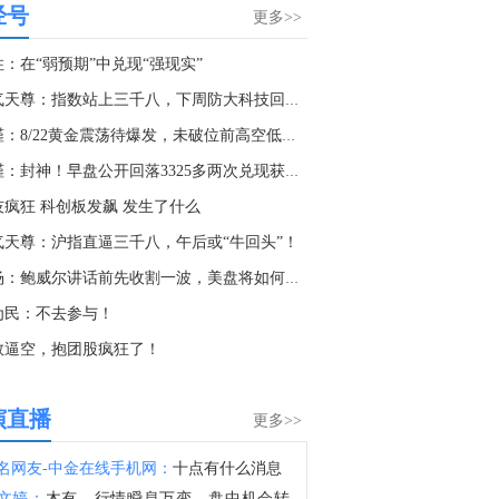
经号
据阿曼国家通讯社：阿曼方面谴责（伊朗）在霍尔木兹海峡过境时对船只的反复攻击。
更多>>
9:38
住：在“弱预期”中兑现“强现实”
金十数据8月8日讯，英国海上贸易行动办公室（UKMTO）当地时间8日收到报告称，阿曼海塞卜以东18海里处发生一起突发事件。经核实的消息来源报告称，一艘船只遭“不明投射物”击中并引发火灾，目前火势已被扑灭。消息称船员均安全。有关部门正在对事件展开调查。英国海上贸易行动办公室建议过往船只谨慎航行。
淘气天尊：指数站上三千八，下周防大科技回踩！
4:07
李槿：8/22黄金震荡待爆发，未破位前高空低多为主！
英国海事贸易组织：有可靠消息来源报告称，一艘船只遭到不明飞行物袭击导致火灾，现已被扑灭。船员已报告安全，无环境影响。
李槿：封神！早盘公开回落3325多两次兑现获利！
9:01
技疯狂 科创板发飙 发生了什么
英国海事贸易组织：已收到关于在阿曼哈萨布东18海里发生事件的报告。
气天尊：沪指直逼三千八，午后或“牛回头”！
5:50
王杨：鲍威尔讲话前先收割一波，美盘将如何布局？
金十数据8月8日讯，四位知情人士透露，美国众议院民主党人正在为可能重新掌权做准备，他们正在制定一项广泛的调查策略，目标是瞄准特朗普周围的企业和金融机构，而不是立即试图弹劾他。消息人士称，众议院资深民主党人和委员会助手已讨论过通过听证会、传票和文件索取要求，从与特朗普政治和商业圈子相关的实体获取记录。他们认为，调查私营公司和外部金融参与者，将比直接对抗可能会抵制监督的白宫更有成效。参与规划的民主党人设想在11月中期选举后，利用众议院的调查权来审查政府的决策过程，并调查特朗普是否利用职权为自己、盟友或捐助者谋利。
为民：不去参与！
8:26
数逼空，抱团股疯狂了！
金十数据8月8日讯，当地时间8日，泰国暖武里府校园枪击案事发学校在社交媒体发文，悼念一名在枪击事件中中枪身亡的该校女学生。根据统计，暖武里府校园枪击案死亡人数升至9人。当地时间7日上午，泰国首都曼谷以北的暖武里府一所中学发生枪击事件。据泰国警方消息，这名枪手先是在家枪杀了自己的祖父母，之后到校园行凶。警方称枪手饮弹自尽前开了26枪，随身的包里还有更多子弹。（央视新闻）
6:59
演直播
更多>>
VIP库存深度日报首发！资金流向、供需失衡一眼看透，VIP限时95折，解锁40+项权益>>
名网友-中金在线手机网：
十点有什么消息
6:58
文婷：
木有，行情瞬息万变，盘中机会转