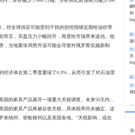
一周内，库存减少了600 万桶。分析师此前预期为减少180
欢迎
瞬
20:4
和
htt
neda表示，对全球供应可能受到干扰的担忧情绪近期给油价带
匿
前而言，买盘压力小幅回升，再度给市场带来波动。他
谢
势，当地紧张局势升温可能会导致对俄罗斯实施新制
徐
htt
济体在第二季度萎缩了0.3%，从而引发了对石油需
匿
徐
师财
国的家具产品展开一项重大关税调查。未来50天内，
匿
美国的家具产品将被征收关税，具体税率尚未确定。这
以
罗来纳州、密歇根州以及美国各地。”关税影响，或在
徐
让
聚