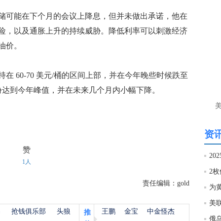
htt
可能在下个月的会议上降息，但并未做出承诺，他在
险，以及通胀上升的持续威胁。降低利率可以刺激经济
匿
油价。
么
徐
万
60-70 美元/桶的区间上部，并在今年晚些时候跌至
时
份达到今年峰值，并在未来几个月内小幅下降。
经号
匿
徐
资讯
赞
htt
20
1人
匿
责任编辑：gold
徐
杨
抢钱俱乐部
头狼
王鹏
金宝
中金怪杰
推
匿