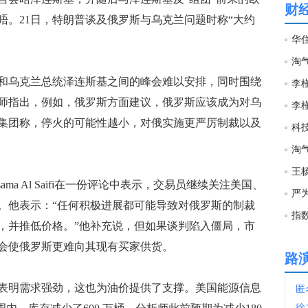
财
晤。21日，特朗普谈及俄罗斯与乌克兰问题时称“大约
21:4
华
21:1
乌克兰总统泽连斯基之间的峰会难以安排，同时围绕
师指出，例如，俄罗斯方面建议，俄罗斯应该成为对乌
21:0
集团称，停火的可能性越小，对俄实施更严厉制裁以及
科
淘
20:5
ma Al Saifi在一份评论中表示，交易员继续关注美国、
严
。他表示：“任何积极进展都可能导致对俄罗斯的制裁
20:4
指
，并推低价格。”他补充说，但如果谈判陷入僵局，市
会使俄罗斯更难向其现有买家供货。
20:4
路
明需求强劲，这也为油价提供了支撑。美国能源信息
匿
20:4
徐