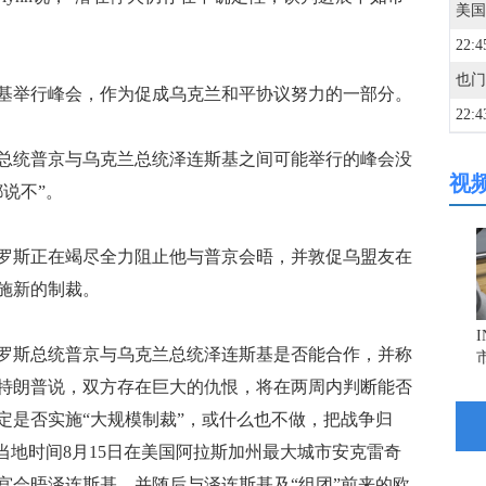
22:4
举行峰会，作为促成乌克兰和平协议努力的一部分。
22:4
统普京与乌克兰总统泽连斯基之间可能举行的峰会没
视
22:4
说不”。
22:2
斯正在竭尽全力阻止他与普京会晤，并敦促乌盟友在
施新的制裁。
22:1
斯总统普京与乌克兰总统泽连斯基是否能合作，并称
特朗普说，双方存在巨大的仇恨，将在两周内判断能否
21:5
定是否实施“大规模制裁”，或什么也不做，把战争归
当地时间8月15日在美国阿拉斯加州最大城市安克雷奇
21:5
宫会晤泽连斯基，并随后与泽连斯基及“组团”前来的欧