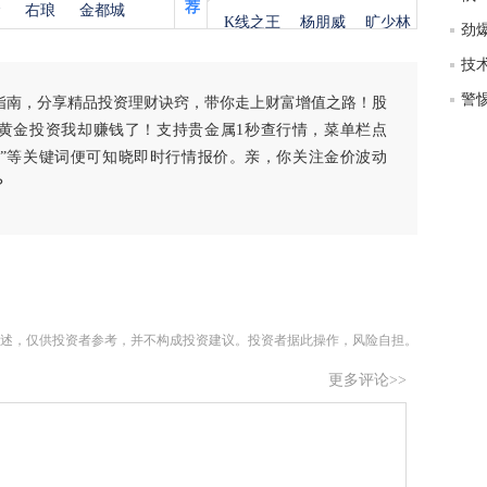
度
荐
金
右琅
金都城
K线之王
杨朋威
旷少林
徐
师财
指南，分享精品投资理财诀窍，带你走上财富增值之路！股
匿
黄金投资我却赚钱了！支持贵金属1秒查行情，菜单栏点
怎
白银”等关键词便可知晓即时行情报价。亲，你关注金价波动
徐
？
略
htt
述，仅供投资者参考，并不构成投资建议。投资者据此操作，风险自担。
更多评论>>