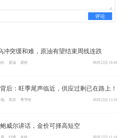
评论
乌冲突缓和难，原油有望结束周线连跌
指向
原油
原价
08月22日 16:44
背后：旺季尾声临近，供应过剩已在路上！
盆地
库存
季节性
08月22日 13:29
鲍威尔讲话，金价可择高短空
主席
行情
金价
08月22日 11:14