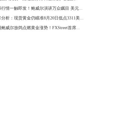
。70一50？。
劲爆行情一触即发！鲍威尔演讲万众瞩目 美元指...
文婷：
带上止损博弈，实时指导， 关注老
经号主页：http://mp.cnfol.com/user/58676
技术分析：现货黄金仍瞄准8月20日低点3311美元
警惕鲍威尔放鸽点燃黄金涨势！FXStreet首席分析...
名网友-中金在线手机网：
老师好，金现在
样操作？
文婷：
70附近高空，50附近低多，最新策
和实时指导， 关注老师财经号主页：
p://mp.cnfol.com/user/58676