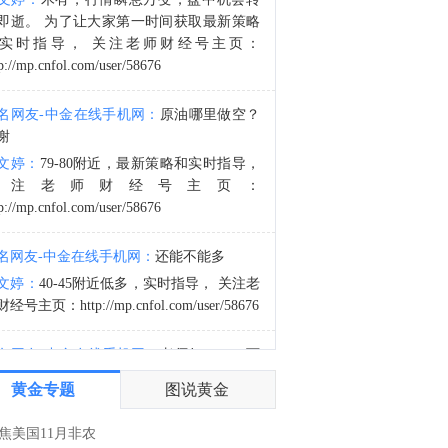
查看今日快讯信息
即逝。 为了让大家第一时间获取最新策略
6:52
实时指导， 关注老师财经号主页：
p://mp.cnfol.com/user/58676
金十数据8月8日讯，8月8日18时，水利部和中国气象局联合对浙江省23个连片县（市、区）发布红色山洪灾害气象预警，根据《水利部水旱灾害防御应急响应工作规程》，水利部于8月8日20时将针对浙江省洪水防御Ⅳ级应急响应提升至Ⅲ级，督促指导地方水利部门密切监视雨情水情发展变化，强化监测预报预警，滚动会商分析研判，夯实人员转移避险“谁组织、转移谁、何时转、转何处、不擅返”五个关键环节责任和措施，聚焦涉水旅游景区、养老机构、休闲度假场所、农家乐、施工营地、易受洪水冲击的交通道路等关键区域，落实人员转移避险方案，全力确保人民群众生命安全。目前，水利部派出的工作组正在浙江省台风暴雨洪水防御一线协助指导。（央视新闻）
名网友-中金在线手机网：
原油哪里做空？
谢
文婷：
79-80附近，最新策略和实时指导，
关注老师财经号主页：
p://mp.cnfol.com/user/58676
名网友-中金在线手机网：
还能不能多
文婷：
40-45附近低多，实时指导， 关注老
经号主页：http://mp.cnfol.com/user/58676
名网友-中金在线手机网：
老师好，4345可
多吗？
黄金专题
图说黄金
文婷：
40-45附近多，带上止损博弈，为了
大家第一时间获取最新策略和实时指
焦美国11月非农
导， 关注老师财经号主页：