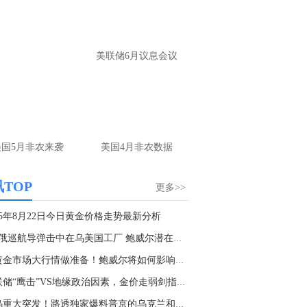
p://mp.cnfol.com/user/58676
名网友-中金在线手机网：
黄金多，看到什
美联储6月议息会议
位置呢？
文婷：
冲破75，看85-4400附近，行情瞬息
变，盘中机会转瞬即逝。 为了让大家第一
间获取最新策略和实时指导， 关注老师财
主页：http://mp.cnfol.com/user/58676
美国5月非农来袭
美国4月非农数据
名网友-中金在线手机网：
能回撤到30
文婷：
先看破了40会到30，最新策略和实
TOP
更多>>
时指导， 关注老师财经号主页：
p://mp.cnfol.com/user/58676
25年8月22日今日黄金价格走势最新分析
2枚俄巡航导弹击中在乌美国工厂 鲍威尔潜在继任...
名网友-中金在线手机网：
止损多少 老师
为黄金市场大行情做准备！鲍威尔将如何影响金价...
文婷：
7美金
美联储“鹰击”VS地缘政治因素，金价走弱剑指33...
名网友-中金在线手机网：
二十美金的幅
俄乌重大突发！路透独家爆料普京的乌克兰和平协...