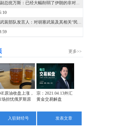
美国副总统万斯：已经大幅削弱了伊朗的非对称军事能力。
5:10
也门武装部队发言人：对胡塞武装及其相关“民兵”展开了行动。
3:59
据福克斯新闻：美国副总统万斯表示，伊朗已通知美国，尽管政权内部人士发表了将对霍尔木兹海峡征收过境费的声明，但伊朗不会征收此类费用。
频
2:30
更多>>
据伊朗媒体：伊朗总统佩泽希齐扬表示，现在达成协议的最佳时机，因为伊朗是“强大而团结的，在战争中被视为胜利者”。
3:09
金十数据8月8日讯，当地时间8月8日，罗马尼亚国防部发表声明称，针对当天上午在保加利亚境内、靠近罗马尼亚边境地区发生的爆炸事件，罗马尼亚雷达监视系统未发现任何飞行器穿越罗马尼亚领空进入保加利亚。罗马尼亚国防部说，目前正持续监测罗马尼亚边境附近局势，如出现相关重要信息，将及时发布进一步消息。保加利亚总理拉德夫8日说，一架无人机当天自罗马尼亚方向进入保加利亚领空并在该国境内爆炸，但未造成人员伤亡。（央视新闻）
5:10
INE原油收盘上涨，
宗：2021.04.13外汇
盛文兵：通胀预期
栾雪：
市场担忧俄罗斯原
黄金交易解盘
再度升温 且看美联
外汇上
利比亚瓦哈石油：扎库特-西德拉管道发生泄漏，维修后已恢复运营。
油出口受阻
储如何应对
9:12
入驻财经号
发表文章
据阿曼国家通讯社：阿曼方面表示，关于霍尔木兹海峡安排的持续谈判是积极的和具有建设性的。
8:46