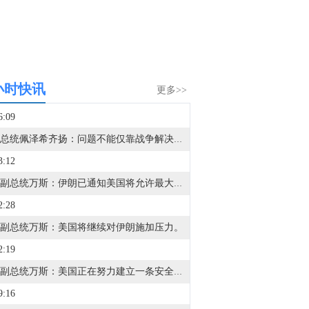
小时快讯
更多>>
6:09
伊朗总统佩泽希齐扬：问题不能仅靠战争解决。致力于根据谅解备忘录的条款推进和平进程。
3:12
美国副总统万斯：伊朗已通知美国将允许最大流量的石油通过海峡，但我们不信任他们。
2:28
副总统万斯：美国将继续对伊朗施加压力。
2:19
美国副总统万斯：美国正在努力建立一条安全通行的航线，让船只能够安全通过霍尔木兹海峡。
9:16