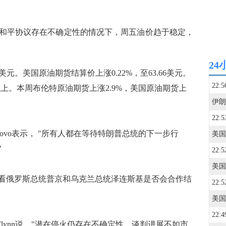
平协议存在不确定性的情况下，周五油价趋于稳定，
24
 美元。美国原油期货结算价上涨0.22%，至63.66美元。
22:5
上。本周布伦特原油期货上涨2.9%，美国原油期货上
22:5
unovo表示， "所有人都在等待特朗普总统的下一步行
"
22:5
美国
俄罗斯总统普京和乌克兰总统泽连斯基是否会合作结
22:5
22:4
师Phil Flynn说，"潜在停火仍存在不确定性，谈判进展不如市