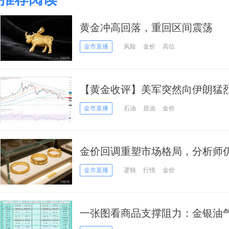
黄金冲高回落，重回区间震荡
金市直播
风险
金价
高位
【黄金收评】美军突然向伊朗猛
张 金价暴跌59美元
金市直播
石油
原油
金价
金价回调重塑市场格局，分析师仍
4500美元
金市直播
逻辑
行情
金价
一张图看商品支撑阻力：金银油
(2026年7月8日)