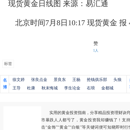
现货黄金日线图 来源：易汇通
北京时间7月8日10:17 现货黄金 报 41
赞
1人
标签
徐文婷
张良点金
景良东
王杨
抢钱俱乐部
头狼
名
博
王导
杜康
秋末悔城
李生论金
右琅
金都城
实用的黄金投资指南，分享精品投资理财诀
市暴跌人人都亏了，黄金投资我却赚钱了！支持
击“金饰”“黄金”“白银”等关键词便可知晓即时