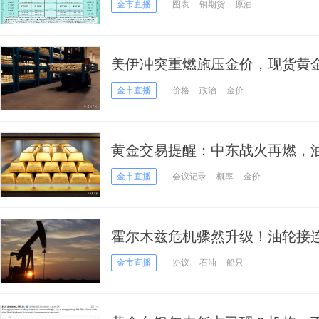
金市直播
图表
铜期货
原油
美伊冲突重燃施压金价，现货黄金
金市直播
价格
政治
金价
黄金交易提醒：中东战火再燃，
储纪要今晚或引爆大行情
金市直播
会议记录
概率
金价
霍尔木兹危机骤然升级！油轮接
油授权，油价飙升超5%、黄金跌破
金市直播
协议
石油
船只