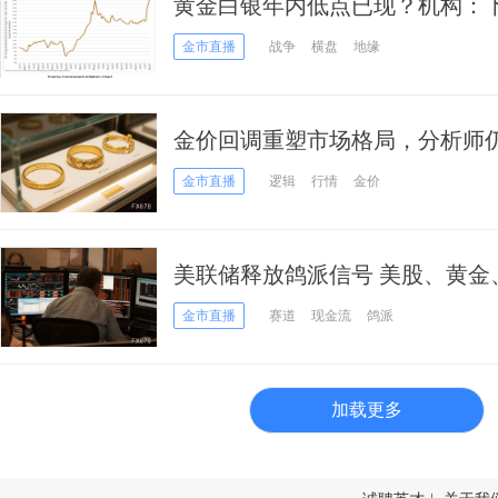
黄金白银年内低点已现？机构：
情，“加息恐慌”或接近尾声
金市直播
战争
横盘
地缘
金价回调重塑市场格局，分析师仍看
美元
金市直播
逻辑
行情
金价
美联储释放鸽派信号 美股、黄金
金市直播
赛道
现金流
鸽派
加载更多