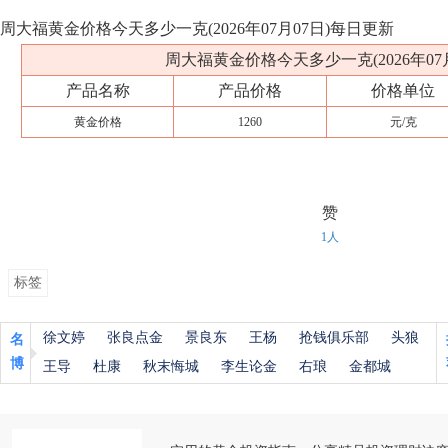
周大福黄金价格今天多少一克(2026年07月07日)每日更新
周大福黄金价格今天多少一克(2026年07月
产品名称
产品价格
价格单位
黄金价格
1260
元/克
赞
1人
标签
徐文婷
张良点金
景良东
王杨
抢钱俱乐部
头狼
名
博
王导
杜康
秋末悔城
李生论金
右琅
金都城