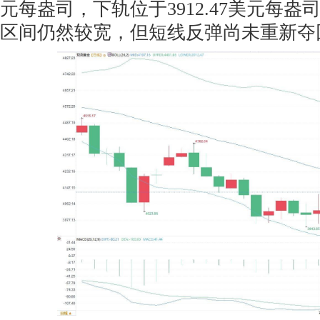
元每盎司，下轨位于3912.47美元每
区间仍然较宽，但短线反弹尚未重新夺