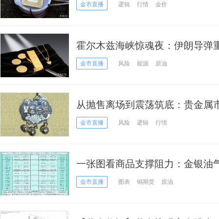
金市直播
逻辑
行情
金价
霍尔木兹海峡惊魂夜：伊朗导弹
涨1%，金价一度跌破4130
金市直播
风险
能源
原油
从抛售离场到震荡筑底：贵金属
金市直播
风险
逻辑
行情
一张图看商品支撑阻力：金银油
(2026年7月7日)
金市直播
图表
铜期货
原油