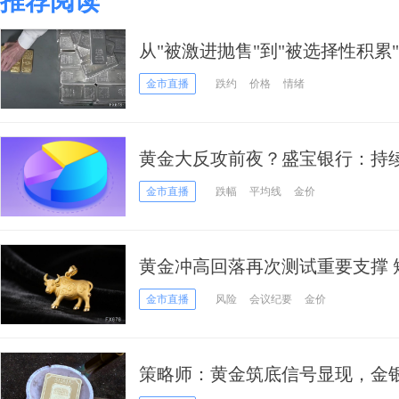
推荐阅读
从"被激进抛售"到"被选择性积累
键转折
金市直播
跌约
价格
情绪
黄金大反攻前夜？盛宝银行：持
金价正在酝酿筑底
金市直播
跌幅
平均线
金价
黄金冲高回落再次测试重要支撑 
金市直播
风险
会议纪要
金价
策略师：黄金筑底信号显现，金