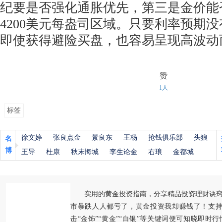
纪要是否强化通胀优先，第三是金价能否
4200美元每盎司区域。只要利率预期
即使获得避险买盘，也容易呈现高波动
赞
1人
标签
徐文婷
张良点金
景良东
王杨
抢钱俱乐部
头狼
名
博
王导
杜康
秋末悔城
李生论金
右琅
金都城
实用的黄金投资指南，分享精品投资理财诀
市暴跌人人都亏了，黄金投资我却赚钱了！支持
击“金饰”“黄金”“白银”等关键词便可知晓即时