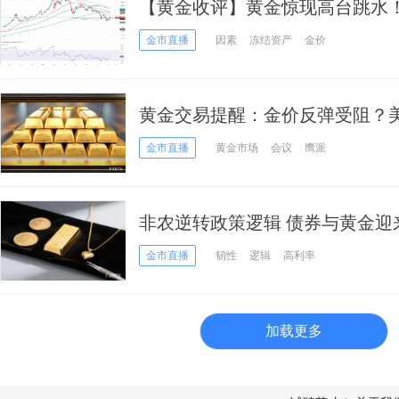
【黄金收评】黄金惊现高台跳水！
跌 本周紧盯这件大事
金市直播
因素
冻结资产
金价
黄金交易提醒：金价反弹受阻？
4200关口成拉锯主战场
金市直播
黄金市场
会议
鹰派
非农逆转政策逻辑 债券与黄金迎
金市直播
韧性
逻辑
高利率
加载更多