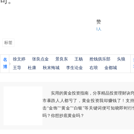
司。
赞
1人
标签
徐文婷
张良点金
景良东
王杨
抢钱俱乐部
头狼
名
博
王导
杜康
秋末悔城
李生论金
右琅
金都城
实用的黄金投资指南，分享精品投资理财诀
市暴跌人人都亏了，黄金投资我却赚钱了！支持
击“金饰”“黄金”“白银”等关键词便可知晓即时
吗？你想抄底黄金吗？