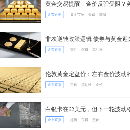
黄金交易提醒：金价反弹受阻？
4200关口成拉锯主战场
金市直播
黄金市场
会议
鹰派
非农逆转政策逻辑 债券与黄金迎
金市直播
韧性
逻辑
高利率
伦敦黄金定盘价：左右金价波动
金市直播
定价
流动性
金价
白银卡在62美元，但下一轮波动
金市直播
趋势
逻辑
定价