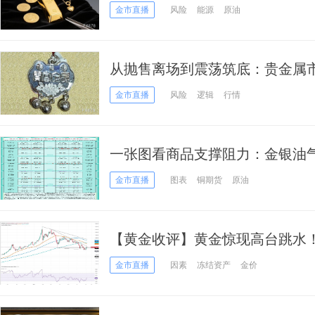
涨1%，金价一度跌破4130
金市直播
风险
能源
原油
从抛售离场到震荡筑底：贵金属
金市直播
风险
逻辑
行情
一张图看商品支撑阻力：金银油
(2026年7月7日)
金市直播
图表
铜期货
原油
【黄金收评】黄金惊现高台跳水！
跌 本周紧盯这件大事
金市直播
因素
冻结资产
金价