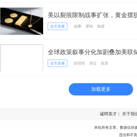
美以裂痕限制战事扩张，黄金摆
金市直播
战事
逻辑
能源
全球政策叙事分化加剧叠加美联
避险与利率预期博弈中维持高位
金市直播
阶段性
高位
政策
加载更多
诚聘英才
|
关于我
本站所有文章、数据仅供
违法和不