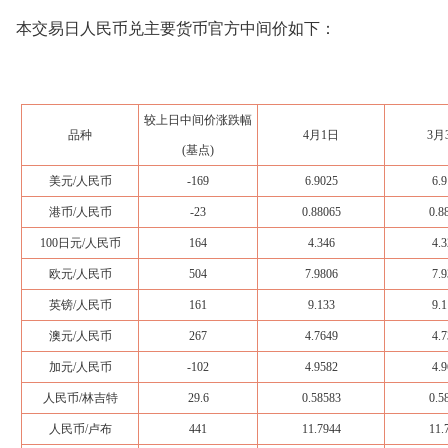
本交易日人民币兑主要货币官方中间价如下：
较上日中间价涨跌幅
品种
4月1日
3月
(基点)
美元/人民币
-169
6.9025
6.9
港币/人民币
-23
0.88065
0.8
100日元/人民币
164
4.346
4.3
欧元/人民币
504
7.9806
7.9
英镑/人民币
161
9.133
9.1
澳元/人民币
267
4.7649
4.7
加元/人民币
-102
4.9582
4.9
人民币/林吉特
29.6
0.58583
0.5
人民币/卢布
441
11.7944
11.