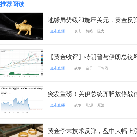
推荐阅读
地缘局势缓和施压美元，黄金反
金市直播
表态
情绪
阻力
【黄金收评】特朗普与伊朗总统
156美元 后市如何交易
金市直播
战争
金价
平均线
突发重磅！美伊总统齐释放停战信
原油急跌6%、黄金涨破4650、比
金市直播
战争
能源
原油
黄金季末技术反弹，盘中大幅上涨