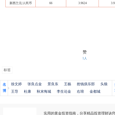
新西兰元/人民币
66
3.9624
3.9
赞
1人
标签
徐文婷
张良点金
景良东
王杨
抢钱俱乐部
头狼
名
博
王导
杜康
秋末悔城
李生论金
右琅
金都城
实用的黄金投资指南，分享精品投资理财诀