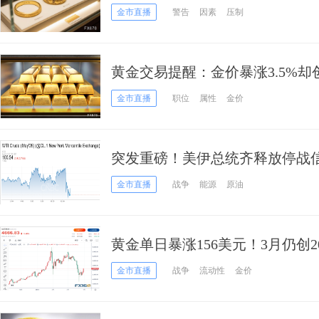
金市直播
警告
因素
压制
黄金交易提醒：金价暴涨3.5%却
战火缓和or通胀加息双杀，多头
金市直播
职位
属性
金价
突发重磅！美伊总统齐释放停战信
原油急跌6%、黄金涨破4650
金市直播
战争
能源
原油
黄金单日暴涨156美元！3月仍创
糟时刻过去了吗？
金市直播
战争
流动性
金价