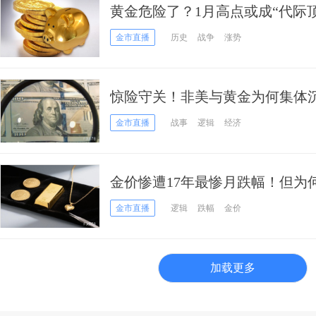
黄金危险了？1月高点或成“代际顶
年一幕
金市直播
历史
战争
涨势
惊险守关！非美与黄金为何集体
刺”
金市直播
战事
逻辑
经济
金价惨遭17年最惨月跌幅！但为
金市直播
逻辑
跌幅
金价
加载更多