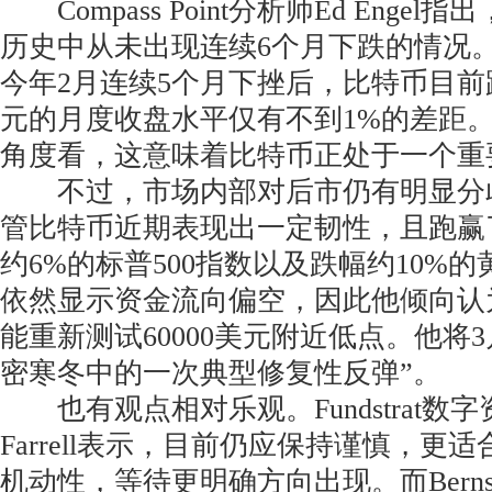
Compass Point分析师Ed Engel
历史中从未出现连续6个月下跌的情况。
今年2月连续5个月下挫后，比特币目前距
元的月度收盘水平仅有不到1%的差距
角度看，这意味着比特币正处于一个重
不过，市场内部对后市仍有明显分歧。
管比特币近期表现出一定韧性，且跑赢
约6%的标普500指数以及跌幅约10%
依然显示资金流向偏空，因此他倾向认
能重新测试60000美元附近低点。他将
密寒冬中的一次典型修复性反弹”。
也有观点相对乐观。Fundstrat数字资
Farrell表示，目前仍应保持谨慎，更
机动性，等待更明确方向出现。而Bernste