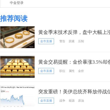
中金登录
推荐阅读
黄金季末技术反弹，盘中大幅上涨
金市直播
警告
因素
压制
黄金交易提醒：金价暴涨3.5%却
战火缓和or通胀加息双杀，多头
金市直播
职位
属性
金价
突发重磅！美伊总统齐释放停战信
原油急跌6%、黄金涨破4650
金市直播
战争
能源
原油