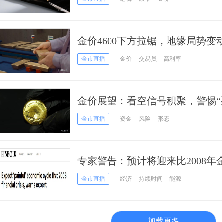
金价4600下方拉锯，地缘局势
金市直播
金价
交易员
高利率
金价展望：看空信号积聚，警惕“
金市直播
资金
风险
形态
专家警告：预计将迎来比2008年
济周期
金市直播
经济
持续时间
能源
加载更多