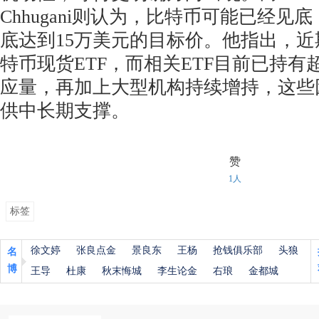
Chhugani则认为，比特币可能已经见底
底达到15万美元的目标价。他指出，
特币现货ETF，而相关ETF目前已持有
应量，再加上大型机构持续增持，这些
供中长期支撑。
赞
1人
标签
徐文婷
张良点金
景良东
王杨
抢钱俱乐部
头狼
名
博
王导
杜康
秋末悔城
李生论金
右琅
金都城