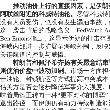
推动油价上行的直接因素，是伊朗
阿联酋附近的科威特油轮。
尽管科威特
没有人员受伤，也没有发生漏油事故，
这一袭击背后的战略含义。FedWatch Ad
Ben Emons指出，这显示伊朗的打击
海峡内部进一步扩展至海峡外围，反映
关键航道的控制与威慑。
特朗普和佩泽希齐扬有关愿意结束
则使油价盘中波动加剧。
市场一方面担
击油轮、封锁航运等方式提高冲突成本
估美方是否会逐步降低军事介入强度。E
味着局势正转向一种“更不对称的博弈
退出路径，而伊朗仍有动力持续制造能