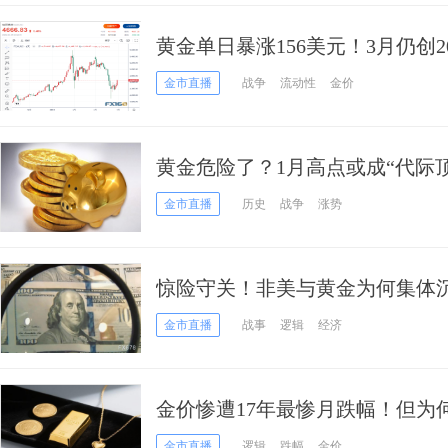
黄金单日暴涨156美元！3月仍创
糟时刻过去了吗？
金市直播
战争
流动性
金价
黄金危险了？1月高点或成“代际顶
年一幕
金市直播
历史
战争
涨势
惊险守关！非美与黄金为何集体
刺”
金市直播
战事
逻辑
经济
金价惨遭17年最惨月跌幅！但为
金市直播
逻辑
跌幅
金价