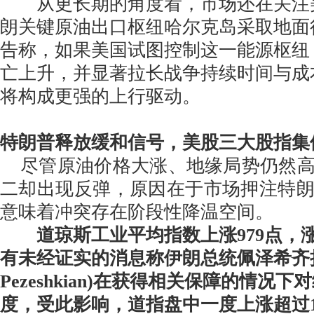
从更长期的角度看，市场还在关注
朗关键原油出口枢纽哈尔克岛采取地面
告称，如果美国试图控制这一能源枢纽
亡上升，并显著拉长战争持续时间与成
将构成更强的上行驱动。
特朗普释放缓和信号，美股三大股指集
尽管原油价格大涨、地缘局势仍然高
二却出现反弹，原因在于市场押注特
意味着冲突存在阶段性降温空间。
道琼斯工业平均指数上涨979点，涨
有未经证实的消息称伊朗总统佩泽希齐扬(
Pezeshkian)在获得相关保障的情况
度，受此影响，道指盘中一度上涨超过1