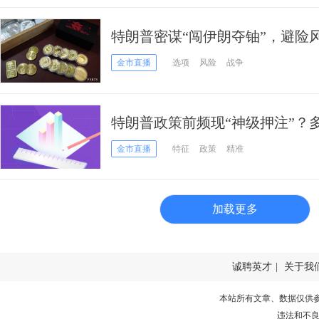
特朗普密谋“闯伊朗夺铀”，避险
大地震
金市直播
选项
风险
战争
特朗普政策前频现“神级押注”？
元，内幕交易疑云升温
金市直播
特征
政策
精准
加载更多
诚聘英才
|
关于我
本站所有文章、数据仅供
违法和不