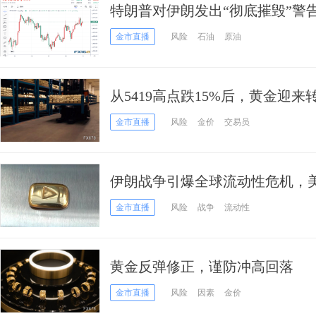
特朗普对伊朗发出“彻底摧毁”警
技术面释放进一步上行信号
金市直播
风险
石油
原油
从5419高点跌15%后，黄金迎来
金市直播
风险
金价
交易员
伊朗战争引爆全球流动性危机，
商“躺平”？
金市直播
风险
战争
流动性
黄金反弹修正，谨防冲高回落
金市直播
风险
因素
金价