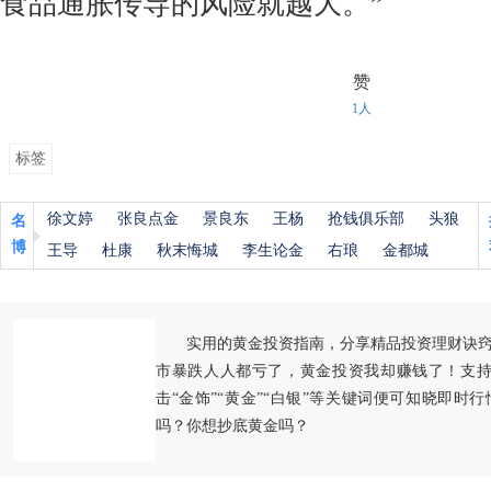
食品通胀传导的风险就越大。”
赞
1人
标签
徐文婷
张良点金
景良东
王杨
抢钱俱乐部
头狼
名
博
王导
杜康
秋末悔城
李生论金
右琅
金都城
实用的黄金投资指南，分享精品投资理财诀
市暴跌人人都亏了，黄金投资我却赚钱了！支持
击“金饰”“黄金”“白银”等关键词便可知晓即时
吗？你想抄底黄金吗？