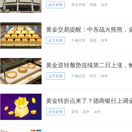
涨逻辑未改
金市直播
黄金市场
跌幅
金价
黄金交易提醒：中东战火熊熊，金
剧，后市或迎分水岭，投资者需
金市直播
不确定性
风险
战争
黄金逆转颓势连续第二日上涨，
为年内加息
金市直播
不确定性
经济
战争
黄金转折点来了？德商银行上调
5000美元，银价看向90美元
金市直播
逻辑
战争
金价