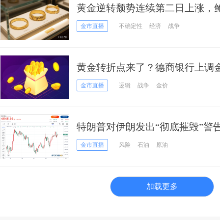
黄金逆转颓势连续第二日上涨，
为年内加息
金市直播
不确定性
经济
战争
黄金转折点来了？德商银行上调
5000美元，银价看向90美元
金市直播
逻辑
战争
金价
特朗普对伊朗发出“彻底摧毁”警
技术面释放进一步上行信号
金市直播
风险
石油
原油
加载更多