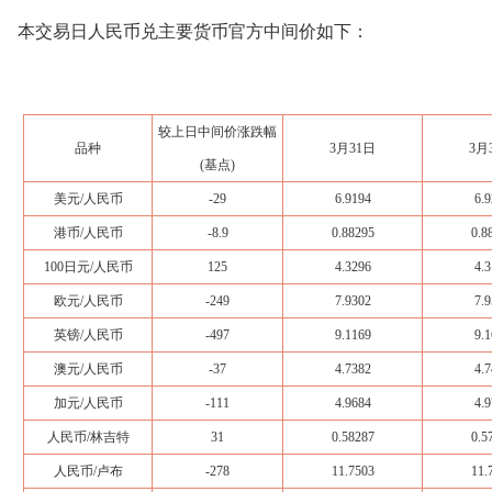
本交易日人民币兑主要货币官方中间价如下：
较上日中间价涨跌幅
品种
3月31日
3月
(基点)
美元/人民币
-29
6.9194
6.9
港币/人民币
-8.9
0.88295
0.8
100日元/人民币
125
4.3296
4.3
欧元/人民币
-249
7.9302
7.9
英镑/人民币
-497
9.1169
9.1
澳元/人民币
-37
4.7382
4.7
加元/人民币
-111
4.9684
4.9
人民币/林吉特
31
0.58287
0.5
人民币/卢布
-278
11.7503
11.