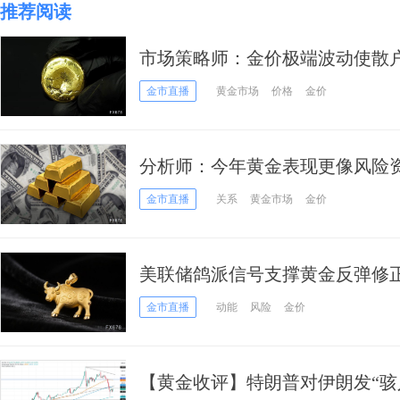
推荐阅读
市场策略师：金价极端波动使散
回调风险
金市直播
黄金市场
价格
金价
分析师：今年黄金表现更像风险
趋势仍支持其长期投资价值
金市直播
关系
黄金市场
金价
美联储鸽派信号支撑黄金反弹修
金市直播
动能
风险
金价
【黄金收评】特朗普对伊朗发“骇