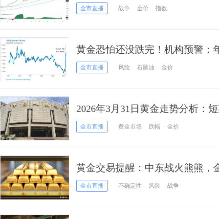
美元 接下来如何交易
金市直播
战争
金价
指数
黄金恐怕还没跌完！机构预警：年
底看向3500美元
金市直播
风险
石脑油
金价
2026年3月31日黄金走势分析
涨逻辑未改
金市直播
黄金市场
跌幅
金价
黄金交易提醒：中东战火熊熊，金
剧，后市或迎分水岭，投资者需
金市直播
不确定性
风险
战争