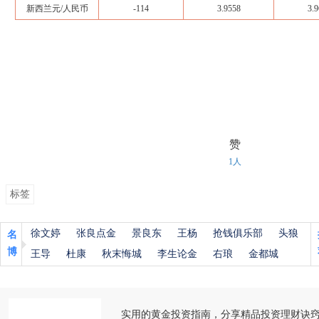
新西兰元/人民币
-114
3.9558
3.9
赞
1人
标签
徐文婷
张良点金
景良东
王杨
抢钱俱乐部
头狼
名
博
王导
杜康
秋末悔城
李生论金
右琅
金都城
实用的黄金投资指南，分享精品投资理财诀