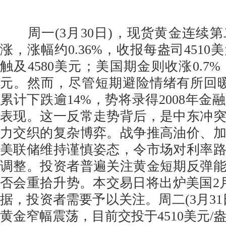
周一(3月30日)，现货黄金连续
涨，涨幅约0.36%，收报每盎司451
触及4580美元；美国期金则收涨0.7%，
元。然而，尽管短期避险情绪有所回
累计下跌逾14%，势将录得2008年金
表现。这一反常走势背后，是中东冲
力交织的复杂博弈。战争推高油价、
美联储维持谨慎姿态，令市场对利率
调整。投资者普遍关注黄金短期反弹
否会重拾升势。本交易日将出炉美国2月J
据，投资者需要予以关注。周二(3月31
黄金窄幅震荡，目前交投于4510美元/