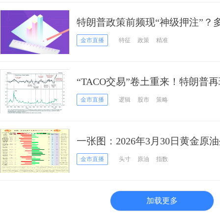
特朗普政策前频现“神级押注”？
元，内幕交易疑云升温
金市直播
特征
政策
精准
“TACO交易”卷土重来！特朗普
华尔街这次还信吗？
金市直播
逻辑
股市
策略
一张图：2026年3月30日黄金原
持仓信号”一览
金市直播
头寸
原油
指数
加载更多