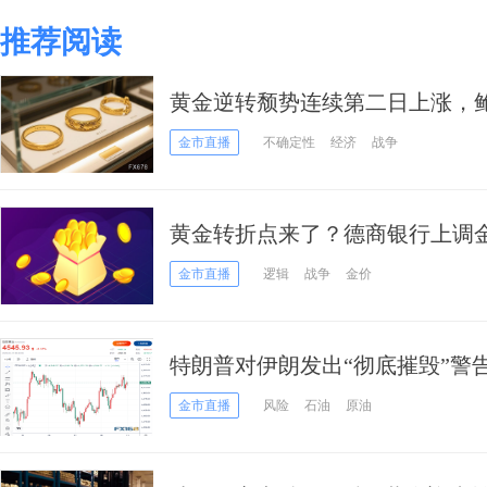
推荐阅读
黄金逆转颓势连续第二日上涨，
为年内加息
金市直播
不确定性
经济
战争
黄金转折点来了？德商银行上调
5000美元，银价看向90美元
金市直播
逻辑
战争
金价
特朗普对伊朗发出“彻底摧毁”警
技术面释放进一步上行信号
金市直播
风险
石油
原油