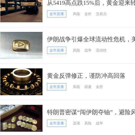
从5419高点跌15%后，黄金迎来
金市直播
风险
金价
交易员
伊朗战争引爆全球流动性危机，
商“躺平”？
金市直播
风险
战争
流动性
黄金反弹修正，谨防冲高回落
金市直播
风险
因素
金价
特朗普密谋“闯伊朗夺铀”，避险
大地震
金市直播
选项
风险
战争