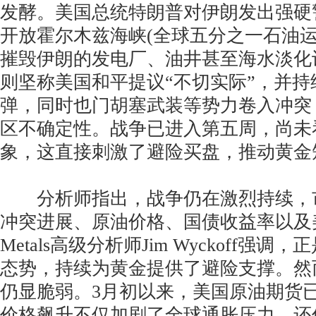
发酵。美国总统特朗普对伊朗发出强硬
开放霍尔木兹海峡(全球五分之一石油运
摧毁伊朗的发电厂、油井甚至海水淡化
则坚称美国和平提议“不切实际”，并
弹，同时也门胡塞武装等势力卷入冲突
区不确定性。战争已进入第五周，尚未
象，这直接刺激了避险买盘，推动黄金
分析师指出，战争仍在激烈持续，
冲突进展、原油价格、国债收益率以及美元
Metals高级分析师Jim Wyckoff强
态势，持续为黄金提供了避险支撑。然
仍显脆弱。3月初以来，美国原油期货已
价格飙升不仅加剧了全球通胀压力，还