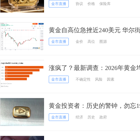
金市直播
协议
价格
保险库
黄金自高位急挫近240美元 华
6300美元
金市直播
金价
高位
图源
涨疯了？最新调查：2026年黄金均价
元 白银“高波动风暴”或在酝酿
金市直播
不确定性
风险
因素
黄金投资者：历史的警钟，勿忘19
金市直播
经济
历史
政府