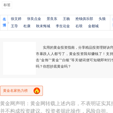
标签
徐文婷
张良点金
景良东
王杨
抢钱俱乐部
头狼
名
博
王导
杜康
秋末悔城
李生论金
右琅
金都城
实用的黄金投资指南，分享精品投资理财诀
市暴跌人人都亏了，黄金投资我却赚钱了！支持
击“金饰”“黄金”“白银”等关键词便可知晓即时
吗？你想抄底黄金吗？
黄金名家热力榜
黄金网声明：黄金网转载上述内容，不表明证实其
并不构成投资建议。投资者据此操作，风险自担。