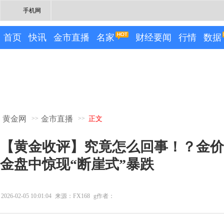
手机网
首页
快讯
金市直播
名家
财经要闻
行情
数据
黄金网
金市直播
>>
>>
正文
【黄金收评】究竟怎么回事！？金价巨
金盘中惊现“断崖式”暴跌
2026-02-05 10:01:04
来源：FX168
g作者：