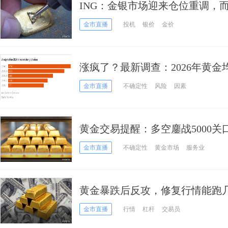
ING：金银市场迎来仓位重调，
金市直播
投机
银价
金价
涨疯了？最新调查：2026年黄金均
元 白银“高波动风暴”或在酝酿
金市直播
不确定性
风险
因素
黄金交易提醒：多空鏖战5000
这三颗“雷”
金市直播
不确定性
黄金市场
服务业
黄金暴跌后反攻，修复行情能跑
金市直播
行情
杠杆
交易员