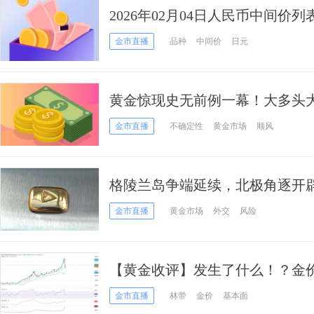
2026年02月04日人民币中间价列
金市直播
品种
中间价
日元
黄金惊现史无前例一幕！大多头
跌”不改牛市，金价或剑指12000
金市直播
不确定性
黄金市场
顺风
格陵兰岛争端延续，北极角逐开
支撑金价
金市直播
黄金市场
外交
风险
【黄金收评】发生了什么！？金价
朗突发消息刺激避险
金市直播
林带
金价
基本面