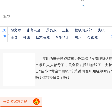
1人
标签
徐文婷
张良点金
景良东
王杨
抢钱俱乐部
头狼
名
博
王导
杜康
秋末悔城
李生论金
右琅
金都城
实用的黄金投资指南，分享精品投资理财诀
市暴跌人人都亏了，黄金投资我却赚钱了！支持
击“金饰”“黄金”“白银”等关键词便可知晓即时
吗？你想抄底黄金吗？
黄金名家热力榜