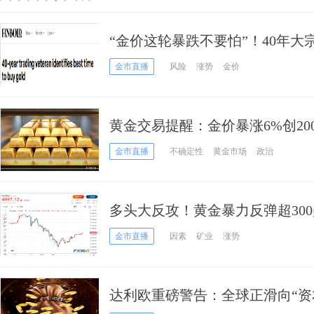
“金价这轮暴跌不要怕”！40年
黄金的最佳时机
金市直播
风险
涨势
金价
黄金交易提醒：金价暴涨6%创20
重启信号已现？
金市直播
不确定性
黄金市场
政治
多头大反攻！黄金暴力反弹超300
诗级飙升背后涨势能否延续？
金市直播
因素
矿业
涨势
达利欧重磅警告：全球正滑向“资