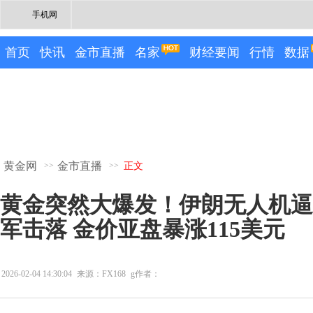
手机网
首页
快讯
金市直播
名家
财经要闻
行情
数据
黄金网
金市直播
>>
>>
正文
黄金突然大爆发！伊朗无人机逼
军击落 金价亚盘暴涨115美元
2026-02-04 14:30:04
来源：FX168
g作者：