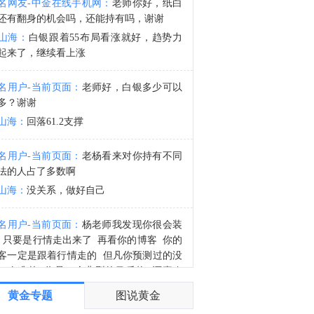
名网友-中金在线手机网：
老师你好，纸白
金十数据8月6日讯，中国海油8月6日宣布，我国自主设计建造的首座16兆瓦张力腿深远海浮式风电平台“海油安澜号”成功接入陆丰油田电网并直供绿电。平台按可抵御17级台风极端工况设计建造，其投运标志着我国深远海浮式风电装备技术走向世界前列，为我国海上风电开发探索新路线。（新华社）
还有翻身的机会吗，还能持有吗，谢谢
6:11
山海：
白银跟着55布局看涨就好，趋势力
金十数据8月6日讯，2026年7月23日，韩国贸易委员会发布第2026-13号公告（案件调查号23-2025-8），对原产于中国的丙烯酸丁酯（Butyl Acrylate）作出反倾销肯定性终裁，建议韩国企划财政部对涉案产品征收为期五年的反倾销税，具体如下：泰兴市昇科化工有限公司及其关联企业税率为11.42%、上海华谊新材料有限公司及其关联企业税率为8.32%、平湖石化有限责任公司及其关联企业税率为19.17%、中国其他生产商/出口商税率为18.69%。涉案产品的韩国税号为2916.12.3000。（中国贸易救济信息网）
起来了，继续看上涨
名用户-当前页面：
老师好，白银多少可以
多？谢谢
山海：
回落61.2支撑
名用户-当前页面：
老杨看来对你持有不同
法的人占了多数啊
山海：
没关系，做好自己
名用户-当前页面：
杨老师我发现你很会装
 只要是行情走出来了 再看你的博客 你的
客一定是跟着行情走的 但凡你预测过的没
一次准的 你是一个典型的马后炮 还喜欢
逼
黄金专题
图说黄金
山海：
你自己看看，那次行情出来之前不