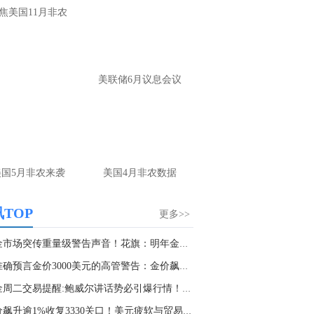
反复强调思路，反复提示布局，没看见每
焦美国11月非农
你是瞎子
名用户-当前页面：
你看你隔壁人家喊的这
单，你再看你，等到4250做多？给你4250
美联储6月议息会议
一定会给你4230
山海：
嗯，那你看隔壁的就好
名网友-中金在线手机网：
老师你好！请问
金现在是不是已经转方向多了空单的4100
有机会出来吗？请老师指导一下谢谢！
美国5月非农来袭
美国4月非农数据
山海：
是的，现在看多头上涨趋势
TOP
更多>>
名用户-当前页面：
老师 今天黄金怎么看
山海：
趋势出来了，顺势看涨
黄金市场突传重量级警告声音！花旗：明年金价恐...
曾准确预言金价3000美元的高管警告：金价飙升至...
名网友-中金在线手机网：
原油咋做老师
黄金周二交易提醒:鲍威尔讲话势必引爆行情！FXS...
山海：
75尝试上看
金价飙升逾1%收复3330关口！美元疲软与贸易不确...