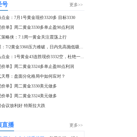
经号
消息人士：印尼央行临时行长德斯特里是行长的热门人选。
更多>>
0:44
点金：7月1号黄金现价3320多 目标3330
金十数据8月6日讯，8月6日，中国驻阿根廷使馆发言人就美方肆意破坏中阿合作发表谈话。近期，美国驻阿根廷使馆蓄意煽炒“中国威胁论”，泛化国家安全概念，以吊销签证方式赤裸裸阻止阿方企业同中国华为公司开展正常合作。有关做法充分反映出美方的傲慢与偏见，是对他国主权的极大不尊重和对自由市场原则的严重破坏，中方坚决反对。美国一贯标榜民主自由价值观，却容不下一家外国民营企业在第三国的正常生存和发展，其虚伪本质暴露无遗。我们敦促美方端正对华认知，停止霸权行径和政治操弄。（中国驻阿根廷使馆）
现价单】周二黄金3330多单止盈90点利润
0:07
汇策略侠：7.1周一黄金关注震荡上行
港股AI应用股多数下跌，汇量科技(01860.HK)大跌近8%，金山云(03896.HK)跌超6%，中手游(00302.HK)、百度(09888.HK)、阿里巴巴(09988.HK)、小米集团(01810.HK)均跌超3%。
李槿：7/2黄金3360压力难破，日内先高抛低吸布局
5:44
老马点金：1号黄金43连胜现价3332空，杜绝一切马后炮！
科技指数跌2%，恒生指数跌1.86%。
现价单】周二黄金3324多单止盈80点利润
2:00
气天尊：盘面分化格局中如何应对？
隔夜shibor报1.3530%，下跌0.74个基点；7天shibor报1.3830%，上涨0.6个基点；3个月shibor报1.4300%，与上日持平。点击查看>>
现价单】周二黄金3330美元做多
1:57
现价单】周二黄金3324美元做多
金十图示：2026年08月06日（周四）全球汽车制造商市值变化
磅会议放利好 特斯拉大跌
1:52
A股医药商业板块直线拉升，人民同泰、合富中国双双涨停，药易购涨超15%，开开实业、建发致新、塞力医疗、华人健康跟涨。
演直播
更多>>
0:34