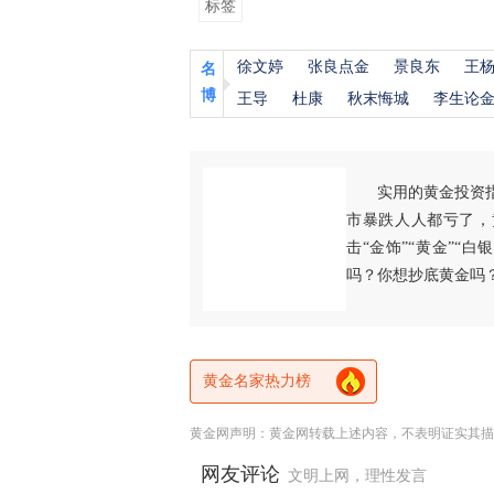
标签
徐文婷
张良点金
景良东
王
名
博
王导
杜康
秋末悔城
李生论
实用的黄金投资
市暴跌人人都亏了，
击“金饰”“黄金”“
吗？你想抄底黄金吗
黄金名家热力榜
黄金网声明：黄金网转载上述内容，不表明证实其描
网友评论
文明上网，理性发言