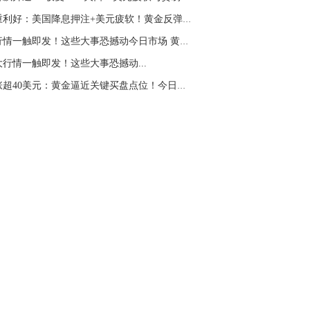
名网友-中金在线手机网：
杨老师！黄金具
双重利好：美国降息押注+美元疲软！黄金反弹站...
操作
大行情一触即发！这些大事恐撼动今日市场 黄金...
山海：
顺势做多，今天支撑在4250
大行情一触即发！这些大事恐撼动...
暴涨超40美元：黄金逼近关键买盘点位！今日鲍威...