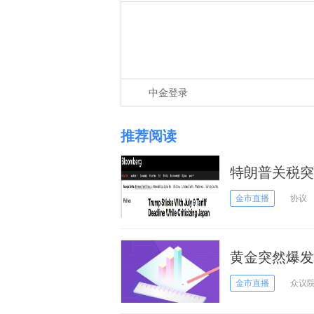
中金登录
推荐阅读
特朗普关税突
商品加征35
金市直播
协议
黄金突然爆发
金价大涨近3
金市直播
众议