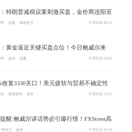
：特朗普减税议案刺激买盘，金价两连阳至
注就业数据表现
定性
议案
财政赤字
07月02日 08:11
元：黄金逼近关键买盘点位！今日鲍威尔来
朗普关键投票
定性
金价
法案
07月01日 20:04
%收复3330关口！美元疲软与贸易不确定性
定性
贸易谈判
金价
07月01日 16:11
醒:鲍威尔讲话势必引爆行情！FXStreet高
技术分析
劳动力
金价
07月01日 16:10