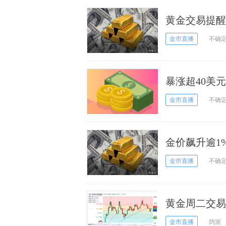
黄金交易提醒
一周高位，关
金市直播
不确
暴涨超40美
袭，别忘了特
金市直播
不确
金价飙升逾1
掀起黄金热潮
金市直播
不确
黄金周二交易提
级分析师金价
金市直播
鸽派