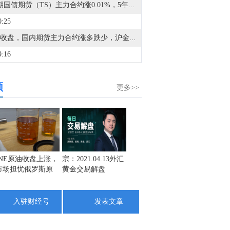
2年期国债期货（TS）主力合约涨0.01%，5年期国债期货（TF）主力合约跌0.01%，10年期国债期货（T）主力合约跌0.04%，30年期国债期货（TL）主力合约跌0.11%。
0:25
早盘收盘，国内期货主力合约涨多跌少，沪金、沪银涨超3%，红枣、铁矿石涨超2%，焦炭、生猪涨近2%，铂、钯涨超1%。跌幅方面，甲醇跌超3%，丙烯跌近3%，沪镍、聚丙烯月均、聚丙烯、纯苯、苯乙烯（EB）跌超2%，液化石油气（LPG）跌近2%。
9:16
现货黄金今日早盘一度突破4300美元/盎司，美联储两名官员“放鹰”，现货黄金转为空头占优，后市情绪如何？欢迎前往“数据库-嘉盛市场晴雨表”查看并订阅（数据每10分钟更新1次）
频
8:03
更多>>
A股粮食概念板块短线拉升，金健米业涨停，神农种业、秋乐种业、京粮控股、新赛股份、敦煌种业等纷纷走高。
3:28
金十数据8月6日讯，据韩媒报道，韩国总统府公共关系和沟通高级秘书成基鸿（Seong Gi-hong）6日回应了外界要求就推出单股杠杆ETF一事追究总统办公室政策室长金容范责任的呼声。他表示：“目前更重要的是密切观察市场情况，并制定相应应对措施。”成基鸿当天接受采访时表示：“房地产市场和股票市场都存在较高波动性，对民众生活的影响也非常大。”“总统府所有相关官员都正在细致审视每一种情况，并非常谨慎地研究如何制定相关措施。”
2:18
INE原油收盘上涨，
宗：2021.04.13外汇
盛文兵：通胀预期
栾雪：
市场担忧俄罗斯原
黄金交易解盘
再度升温 且看美联
外汇上
以色列军方：两名以色列士兵在黎巴嫩南部遇害。
油出口受阻
储如何应对
1:53
入驻财经号
发表文章
印尼最大镍矿巨头WBN突发获批2500万吨下半年新增配额，叠加印尼官方定调“有节制放宽”RKAB审批，前期支撑镍价的核心“矿端偏紧”逻辑骤然松动，沪镍承压大跌
0:57