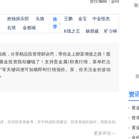
责任编辑：gold
是
聚
当
杨
抢钱俱乐部
头狼
王鹏
金宝
中金怪杰
推
匿
荐
金
右琅
金都城
K线之王
杨朋威
旷少林
个
就
杨
指南，分享精品投资理财诀窍，带你走上财富增值之路！股
黄金投资我却赚钱了！支持贵金属1秒查行情，菜单栏点
匿
黄
白银”等关键词便可知晓即时行情报价。亲，你关注金价波动
还
？
杨
资讯
匿
杨
述，仅供投资者参考，并不构成投资建议。投资者据此操作，风险自担。
匿
杨
更多评论>>