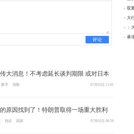
匿
体
杨
：
评论
传大消息！不考虑延长谈判期限 或对日本
%关税
数字
指数
07月02日 11:01
的原因找到了！特朗普取得一场重大胜利
6美元 如何交易黄金？
院
协议
国家
07月02日 08:58