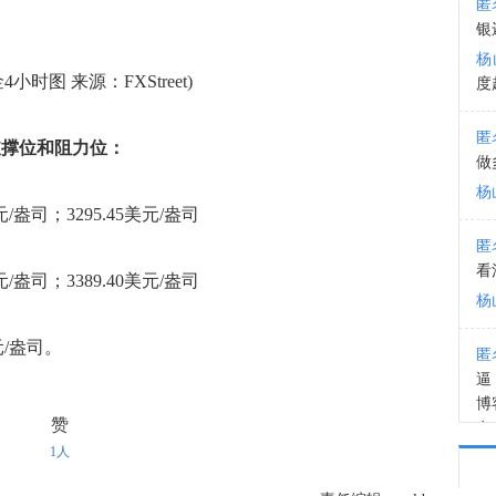
匿
银
11:0
杨
小时图 来源：FXStreet)
度
匿
重要支撑位和阻力位：
做
杨
元/盎司；3295.45美元/盎司
匿
看
元/盎司；3389.40美元/盎司
杨
元/盎司。
匿
逼
博
赞
有
装
1人
杨