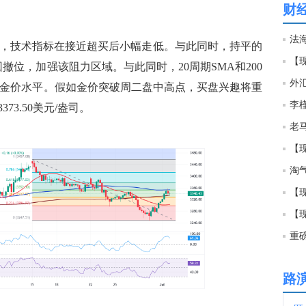
财
11:2
法海
图显示，技术指标在接近超买后小幅走低。与此同时，持平的
【
回撤位，加强该阻力区域。与此同时，20周期SMA和200
11:2
外
前金价水平。假如金价突破周二盘中高点，买盘兴趣将重
3.50美元/盎司。
11:1
恒生
【
11:1
淘
【
11:1
【
重
11:1
路
11:1