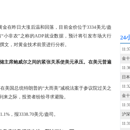
现货黄金在昨日大涨后温和回落，目前金价位于3334美元/盎
“小非农”之称的ADP就业数据，预计将引发市场大行
24
ednarik撰文，对黄金技术前景进行分析。
11:3
和美联储主席鲍威尔之间的紧张关系使美元承压。在美元普遍
11:3
11:3
，在美国总统特朗普的“大而美”减税法案于参议院过关之
将到来之际，投资者纷纷寻求避险。
11:3
1%，报3338.70美元/盎司。
11:3