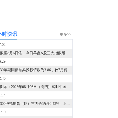
小时快讯
更多>>
7:02
金十数据8月6日讯，今日早盘A股三大指数维持震荡。截至午间收盘，沪指涨0.01%，深证成指跌0.52%，创业板指跌0.67%。盘面上，CPO概念持续走强，沃格光电3连板；PCB概念活跃，景旺电子等涨停；小金属概念走高，云南锗业3连板；另外，存储芯片概念、CRO概念、电子化学品、煤炭等板块涨幅居前；教育、电力、证券、造纸等板块跌幅居前。全市场约3700只个股下跌，半日成交额超1.7万亿元。
6:29
日本30年期国债拍卖投标倍数为3.86，较7月份的4.55有所下降。
2:46
金十图示：2026年08月06日（周四）富时中国A50指数成分股午盘收盘行情一览：银行股涨跌不一
1:14
沪深300股指期货（IF）主力合约跌0.43%，上证50股指期货（IH）主力合约跌0.36%，中证500股指期货（IC）主力合约跌0.35%，中证1000股指期货（IM）主力合约涨0.08%。
1:10