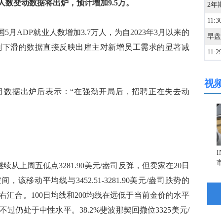
业人数变动数据将出炉，预计增加9.5万。
11:3
美国5月ADP就业人数增加3.7万人，为自2023年3月以来的
剧下滑的数据直接反映出雇主对新增员工需求的显著减
11:2
视
11:2
dson在5月数据出炉后表示：“在强劲开局后，招聘正在失去动
11:2
11:2
继续从上周五低点3281.90美元/盎司反弹，但卖家在20日
11:2
该移动平均线与3452.51-3281.90美元/盎司跌势的
左右汇合。100日均线和200均线在远低于当前金价的水平
仍处于中性水平。38.2%斐波那契回撤位3325美元/
11:2