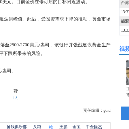
00美元。目前金价在修订后的目标附近波动。
13:3
度达到峰值。此后，受投资需求下降的推动，黄金市场
13:3
至2500-2700美元/盎司，该银行并强烈建议黄金生产
视
13:3
平下跌所带来的风险。
深成
13:3
元/盎司。
13:3
赞
1人
13:2
责任编辑：gold
13:2
杨
抢钱俱乐部
头狼
王鹏
金宝
中金怪杰
推