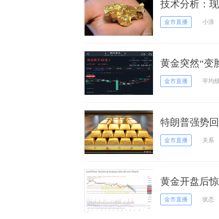
技术分析：现
区
金市直播
小浪
黄金突然“变脸
析师最新金价
金市直播
平均
特朗普强势回
施！黄金多头
金市直播
关系
黄金开盘后惊
者如何获利了
金市直播
状态