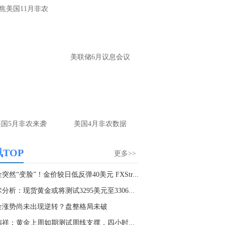
焦美国11月非农
确实没有太大的波动
名网友-中金在线手机网：
黄金怎么做。
财：
操作上，非农前建议观望为主。 若提
美联储6月议息会议
布局，回踩4220-4225附近多，防守4205，
标4245-4265； 反弹4265-4270附近空，防
285，目标4240-20
名网友-中金在线手机网：
老师原油怎么做
财：
上方做空位置在79.5附近可以参与，多
美国5月非农来袭
美国4月非农数据
位置刚刚前面已经回答了，大家可以参考
TOP
更多>>
突然“变脸”！金价较日低反弹40美元 FXStr...
技术分析：现货黄金或将测试3295美元至3306美元...
金涨势尚未出现逆转？盘整格局未破
闫瑞祥：黄金上周如期测试周线支撑，四小时阻力...