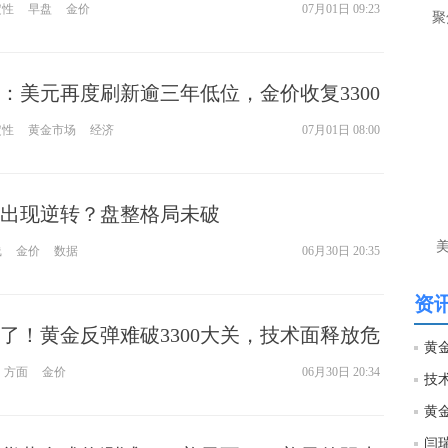
场
定性
早盘
金价
07月01日 09:23
聚
间
匿
：美元再度刷新逾三年低位，金价收复3300
李
前
业数据
定性
黄金市场
经济
07月01日 08:00
目
守4
出现逆转？盘整格局未破
匿
李
线
金价
数据
06月30日 20:35
单
资讯
了！黄金反弹难破3300大关，技术面释放危
黄金
方面
金价
06月30日 20:34
黄