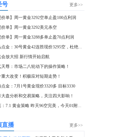
经号
8月6日芝加哥商业交易所（CME）金属类商品成交量报告已在金十数据中心更新！欢迎点击查看
更多>>
8:53
价单】周一黄金3292空单止盈100点利润
8月6日芝加哥商业交易所（CME）外汇类商品成交量报告已在金十数据中心更新！欢迎点击查看
现价单】周一黄金3292美元杀空
8:29
现价单】周一黄金3288多单止盈70点利润
金十数据8月7日讯，近日，中国船舶集团有限公司旗下北海造船与中远海运散运系列散货船建造合同生效。至此，北海造船手持造船订单量超2300万载重吨，历史性突破100艘大关，部分订单交船期已排至2030年。
老马点金：30号黄金42连胜现价3295空，杜绝一切马后炮！
6:35
监会放大招 新行情开始启航
A股创新药板块午后走高，博腾股份涨停，药石科技、皓元医药涨超15%，泓博医药、梅迪西、贝达药业跟涨。
气天尊：市场二八轮动下的操作策略！
6:24
个重大改变！积极应对短期走势！
刚果（金）方面表示，此次疫情确认的埃博拉病例首次超过4,000例。
点金：7月1号黄金现价3320多 目标3330
5:44
月大盘分析和交易策略，关注四大影响！
日本石油公司ENEOS首席财务官：伊朗战争结束后，我们需要中长期内扩大石油储备，并实现原油采购来源多元化。将与政府紧密协调，加强石油供应链的韧性。
桂莫：7.1 黄金策略 昨天96空完美，今天01附近多！
1:19
金十数据8月7日讯，据悉，韩国政府于7日正在审议一项计划，拟在“资源安全基本计划”中，将中东原油的进口比例设定为60%或以下。据悉，该计划的制定正值韩国石油行业遭受重创之际。今年上半年，霍尔木兹海峡因中东战争而中断，原油和石油价格飙升。去年，韩国对中东原油的依赖度约为70%，而此次的目标是将其降至60%或以下，以实现进口来源多元化。
演直播
更多>>
0:25