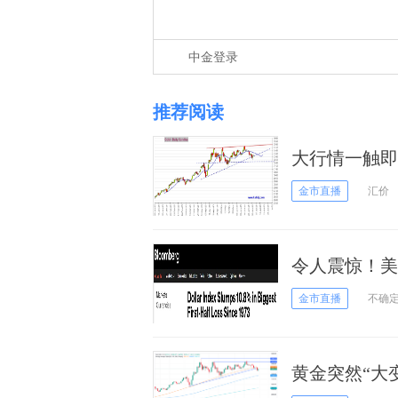
中金登录
推荐阅读
大行情一触即
指数、日元、
金市直播
汇价
令人震惊！美
是TA？
金市直播
不确
黄金突然“大