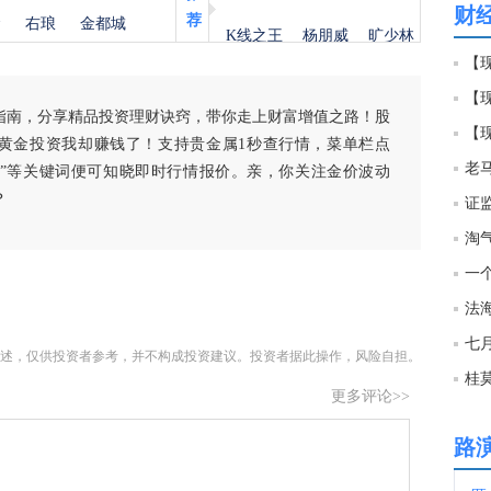
财
荐
金
右琅
金都城
K线之王
杨朋威
旷少林
13:2
【现
【
13:2
指南，分享精品投资理财诀窍，带你走上财富增值之路！股
【
黄金投资我却赚钱了！支持贵金属1秒查行情，菜单栏点
白银”等关键词便可知晓即时行情报价。亲，你关注金价波动
13:2
？
证
淘
13:2
一
法海
13:2
七
述，仅供投资者参考，并不构成投资建议。投资者据此操作，风险自担。
更多评论>>
13:2
路
13:2