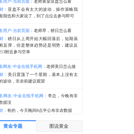
名用户-当前页面：
老师黄金亚盘怎么看
30年期国债期货（TL）主力合约日内涨超0.30%，现报115.74元。
财：
亚盘不会有太大的波动，操作策略我
0:15
面我也和大家说了，到了点位去参与即可
中国地震台网正式测定：08月07日13时08分在四川宜宾市高县发生4.9级地震，震源深度6千米。
名用户-当前页面：
老师早，镑日怎么看
财：
磅日从上周开始大幅回落后，短期虽
有反弹，但是整体趋势还是弱势，建议反
213附近参与空单
名网友-中金在线手机网：
老师美日怎么做
财：
美日震荡了一个星期，基本上没有太
的波动，非农前建议观望
名网友-中金在线手机网：
李总，今晚有非
数据没
财：
有的，今天晚间8点半公布非农数据
名网友-中金在线手机网：
谢谢老师
黄金专题
图说黄金
财：
有任何问题均可以提出来交流的，早