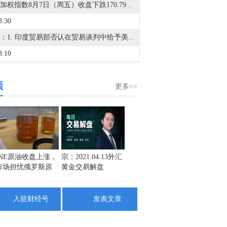
台湾加权指数8月7日（周五）收盘下跌170.79点，跌幅0.38%，报44225.91点。
3:30
能源：1. 印度贸易部否认在贸易谈判中给予美国乙醇优惠待遇。2. 海事数据追踪机构Kpler的数据显示，周三仅有两艘船通过霍尔木兹海峡，低于前一天的8艘。3. 沙特阿美将于下个月交付亚洲客户的阿拉伯轻质原油价格下调50美分/桶，较阿曼/迪拜平均价贴水2美元/桶；将9月销往西北欧的阿拉伯轻质原油官方售价定为较洲际交易所布伦特结算价贴水2.15美元/桶；将9月销往美国的阿拉伯轻质原油官方售价定为较阿格斯含硫原油升水3.60美元/桶。4. 美银：将欧洲冬季TTF天然气价格预测上调至65欧元/兆瓦时，因欧洲天然气实物库存偏低。如果霍尔木兹海峡在冬季前无法可靠开放，TTF天然气价格存在飙升至80欧元/兆瓦时以上的风险。5. 美国7月沙特原油进口降至零，40多年来首次整月中断。6. 韩国计划将对中东石油的依赖度降至60%或以下。7. 数据显示，贸易商在7月下旬从韩国向俄罗斯运送近3万吨成品油。农业/矿业：1. 据官方法令，刚果（金）禁止出口铜精矿和钴精矿。2. 特朗普实施多晶硅相关关税和最低进口价，设置120天的过渡期。3. 世界黄金协会：金价7月持平，未来走势取决于实际利率、美元及央行应对。4. 世界黄金协会：全球黄金ETF在7月吸引了30亿美元的资金流入，扭转了连续两个月的流出态势。5. 美国商务部：将禁止出口钨废料和电池废料。伊朗局势：1. 美媒：伊朗与阿曼达成一项不收费的临时协议框架，以暂时重新开放霍尔木兹海峡。2. 沙特官员：伊朗方面正策划袭击沙特。3. 特朗普：与伊朗的协议可能很快达成，海峡某种程度上算是开放的。4. 行业人士：伊朗-阿曼拟议海峡协议面临美国制裁与保险双重障碍。5. 伊朗计划收紧霍尔木兹海峡过境规则。6. 知情人士透露，霍尔木兹海峡北部和南部航道将被取消。所有通行将随后转移到中央走廊，由伊朗管理入口，伊朗和阿曼共同管理出口。其他：1. 航运巨头马士基：将在陆上运输中实施反映成本的能源/燃料价格临时调整。2. 马士基：自8月12日起，从远东亚洲至地中海的货运将不再适用重货附加费。3. 据塔斯社：俄罗斯总统普京下令在俄罗斯建立钻石切割产业集群。
3:10
A股存储芯片概念持续活跃，兆易创新涨超9%，普冉股份、江波龙、德明利、北京君正、朗科科技、佰维存储、香农芯创跟涨。
频
1:12
更多>>
指涨2%，沪指涨0.72%。
0:49
多晶硅主力合约日内涨超6.00%，现报38150元/吨。
0:02
INE原油收盘上涨，
宗：2021.04.13外汇
盛文兵：通胀预期
栾雪：
市场担忧俄罗斯原
黄金交易解盘
再度升温 且看美联
外汇上
法国第二季度ILO失业率 8.3%，预期8.2%，前值8.10%。
油出口受阻
储如何应对
8:59
入驻财经号
发表文章
8月6日芝加哥商业交易所（CME）能源类商品成交量报告已在金十数据中心更新！欢迎点击查看
8:56