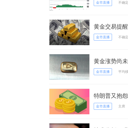
尔将重量级登
金市直播
不确
黄金交易提醒
关口，关注就
金市直播
不确
黄金涨势尚未
金市直播
平均
特朗普又抱怨
险信号
金市直播
主席