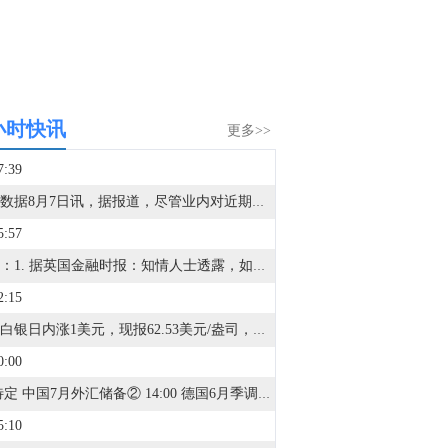
小时快讯
更多>>
7:39
金十数据8月7日讯，据报道，尽管业内对近期杠杆类产品波动存在担忧，韩国交易所仍将于9月14日正式开启交易所交易基金（ETF）盘后交易。韩国交易所意在与另类交易系统Nextrade以及全天候加密货币交易所展开竞争。资管机构警示，缺少实时基金净值估算，可能会扩大ETF的价格偏离幅度；行业此前已呼吁韩国交易所推迟该业务上线。个股杠杆型ETF将不纳入盘后交易的交易标的范围。
5:57
美元：1. 据英国金融时报：知情人士透露，如果未来几周公布的通胀数据表现强劲，且市场对借贷成本上升的预期升温，美联储主席沃什将准备在9月会议上加息。2. 美联储穆萨莱姆：为了追求更高GDP而制定宽松政策是错误的。3. 美联储穆萨莱姆：预计通胀持续高于目标的可能性加大，在最近的FOMC会议上倾向于加息。4. 美联储FIMA回购机制已连续第八周零使用。5. 据伊拉克国家通讯社援引官方消息人士称，美联储向伊拉克央行运送了5亿美元现金。6. 美国初请失业金人数温和回升但低于预期，企业裁员计划减少。7. 高盛质疑美元主导地位受威胁论，称日元干预影响有限。欧元：1. 德国6月工厂订单大增3.1%，经济复苏信号进一步增强。2. 知情人士：德国央行行长内格尔拟竞逐欧洲央行行长接班人。3. 据报道，华盛顿上周晚些时候为提振日元而出售欧元的操作令欧洲央行措手不及，美国在这轮历史性的货币干预行动实施后才通知欧洲央行。英镑：1. 英国央行：AI正在提升英国的生产率，但也对就业造成负面影响。日元：1. 日本财务省：在4月至6月当季，日本最大规模的单日汇市干预行动发生在4月30日，干预金额达到6.2787万亿日元。2. 据日经新闻：因交易量大幅上升，日本将评估调整自营交易额度。韩元：1. 路透调查：投资者对韩元的看涨情绪为10个多月来首次转为正面。其他：1. 路透调查：对印度卢比的空头押注降至2025年7月中旬以来最低水平；对印尼盾的看跌押注降至2026年1月初以来最低水平。2. 路透调查：美元兑加元汇率预计在3个月内基本持平于1.40（与7月调查一致）；美元兑加元汇率预计在12个月内下跌2.6%至1.366（7月调查预期为1.36）。
2:15
现货白银日内涨1美元，现报62.53美元/盎司，涨幅1.64%。
0:00
① 待定 中国7月外汇储备② 14:00 德国6月季调后工业产出月率③ 14:00 德国6月季调后贸易帐④ 14:00 英国7月Halifax季调后房价指数月率⑤ 14:45 法国6月贸易帐⑥ 15:00 瑞士7月消费者信心指数⑦ 20:30 加拿大7月就业人数⑧ 20:30 美国7月失业率⑨ 20:30 美国7月季调后非农就业人口⑩ 20:30 美国7月平均每小时工资年率⑪ 20:30 美国7月平均每小时工资月率⑫ 22:00 美联储巴尔金发表讲话⑬ 23:00 美国7月纽约联储1年通胀预期⑭ 次日01:00 美国至8月7日当周石油钻井总数
5:10