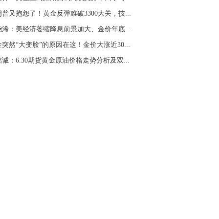
特朗普又抱怨了！黄金反弹难破3300大关，技术面...
张尧浠：美经济萎缩降息前景加大、金价年底又显...
黄金突然“大变脸”的原因在这！金价大涨近30美...
刘铭诚：6.30期货黄金原油价格走势分析及双线收...