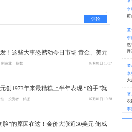
匿
李
13:2
前
评论
匿
李
然
弹
发！这些大事恐撼动今日市场 黄金、美元
欧元、英镑、澳元和人民币技术前景分析
制造业
指数
07月01日 13:37
匿
李
大
元创1973年来最糟糕上半年表现 “凶手”就
匿
定性
投资者
鸽派
07月01日 10:58
农
李
变脸”的原因在这！金价大涨近30美元 鲍威
匿
李