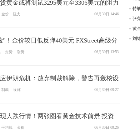
货黄金或将测试3295美元至3306美元的阻力
金价
阻力
06月30日 14:46
”！金价较日低反弹40美元 FXStreet高级分
技术分析
线
走势
涨势
06月30日 13:53
应伊朗危机：放弃制裁解除，警告再轰核设
反击机会来了？
制裁
设施
06月30日 09:27
现大跌行情！两张图看黄金技术前景 投资
结？
平均线
金价
06月30日 09:26