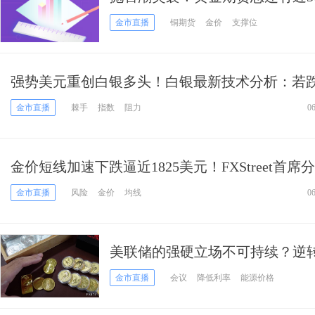
黄金、白银、原油和铜最新技术
金市直播
铜期货
金价
支撑位
强势美元重创白银多头！白银最新技术分析：若
支撑 银价恐再大挫逾3%
金市直播
棘手
指数
阻力
0
金价短线加速下跌逼近1825美元！FXStreet首席
黄金空头掌控局势 金价恐还要跌
金市直播
风险
金价
均线
0
美联储的强硬立场不可持续？逆
金市直播
会议
降低利率
能源价格