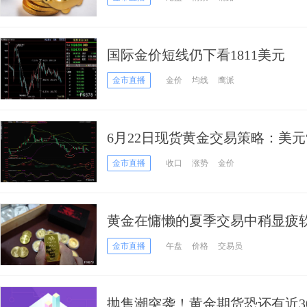
国际金价短线仍下看1811美元
金市直播
金价
均线
鹰派
6月22日现货黄金交易策略：美元
头“初露败像”
金市直播
收口
涨势
金价
黄金在慵懒的夏季交易中稍显疲
金市直播
午盘
价格
交易员
抛售潮突袭！黄金期货恐还有近3