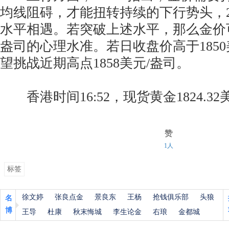
均线阻碍，才能扭转持续的下行势头，
水平相遇。若突破上述水平，那么金价可能
盎司的心理水准。若日收盘价高于1850
望挑战近期高点1858美元/盎司。
香港时间16:52，现货黄金1824.32
赞
1人
标签
徐文婷
张良点金
景良东
王杨
抢钱俱乐部
头狼
名
博
王导
杜康
秋末悔城
李生论金
右琅
金都城