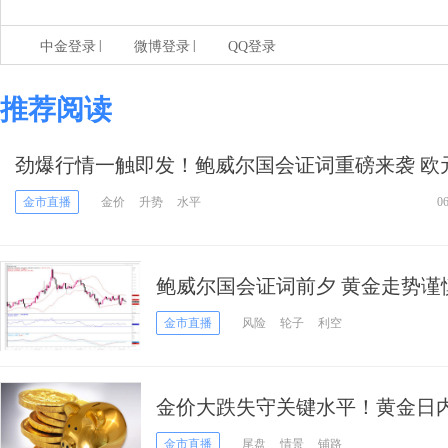
|
|
中金登录
微博登录
QQ登录
推荐阅读
劲爆行情一触即发！鲍威尔国会证词重磅来袭 欧
镑、日元、澳元和黄金最新交易分析
金市直播
金价
升势
水平
0
鲍威尔国会证词前夕 黄金走势谨
金市直播
风险
轮子
利空
金价大跌失守关键水平！黄金日
挫近15美元
金市直播
尾盘
情景
铺路