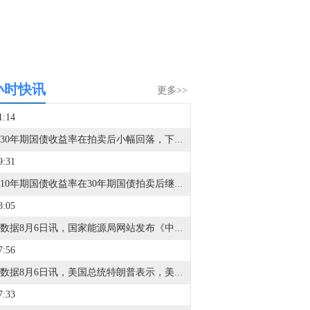
小时快讯
更多>>
1:14
日本30年期国债收益率在拍卖后小幅回落，下跌3个基点至3.93%。
9:31
日本10年期国债收益率在30年期国债拍卖后继续下跌，下跌4个基点至2.765%。
8:05
金十数据8月6日讯，国家能源局网站发布《中国核电发展报告（2026）》。报告显示，2025年全国核电发电量4852亿千瓦时，同比增长7.6%，占全国总发电量4.6%，占非化石能源发电量11.4%；机组平均利用小时数7809小时，同比增加126小时。福建省核电发电量占全省发电量28.1%，居全国首位，辽宁、海南、广东占比分别达20.9%、18.5%、16.9%。
7:56
金十数据8月6日讯，美国总统特朗普表示，美国拥有大量“弹药”，尤其是某些特定类型的。此外，还有大量弹药正在根据需要被制造并运往美国。美国国防企业正在建设我国历史上数量最多的工厂和生产基地。那些泄露叛国言论的“泄密者”正被追捕，将面临长期监禁！
7:33