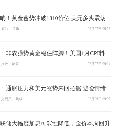
响！黄金蓄势冲破1810价位 美元多头震荡
现强势望破百
原油
月份
02月07日 09:58
：非农强势黄金稳住阵脚！美国1月CPI料
指数
岗位
02月07日 09:24
：通胀压力和美元涨势来回拉锯 避险情绪
分析师偏向看多
交易员
均线
02月06日 09:07
联储大幅度加息可能性降低，金价本周回升