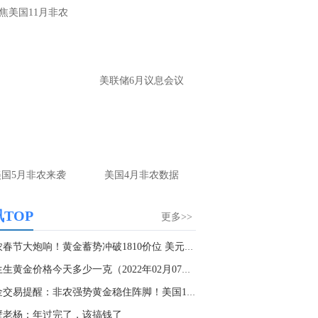
反复强调思路，反复提示布局，没看见每
焦美国11月非农
你是瞎子
名用户-当前页面：
你看你隔壁人家喊的这
单，你再看你，等到4250做多？给你4250
美联储6月议息会议
一定会给你4230
山海：
嗯，那你看隔壁的就好
名网友-中金在线手机网：
老师你好！请问
金现在是不是已经转方向多了空单的4100
有机会出来吗？请老师指导一下谢谢！
美国5月非农来袭
美国4月非农数据
山海：
是的，现在看多头上涨趋势
TOP
更多>>
名用户-当前页面：
老师 今天黄金怎么看
山海：
趋势出来了，顺势看涨
非农春节大炮响！黄金蓄势冲破1810价位 美元多...
周生生黄金价格今天多少一克（2022年02月07日）
名网友-中金在线手机网：
原油咋做老师
黄金交易提醒：非农强势黄金稳住阵脚！美国1月C...
山海：
75尝试上看
壁老杨：年过完了，该搞钱了