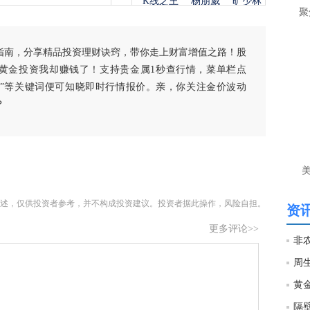
K线之王
杨朋威
旷少林
是
聚
当
指南，分享精品投资理财诀窍，带你走上财富增值之路！股
匿
黄金投资我却赚钱了！支持贵金属1秒查行情，菜单栏点
个
就
白银”等关键词便可知晓即时行情报价。亲，你关注金价波动
？
杨
匿
黄
还
杨
述，仅供投资者参考，并不构成投资建议。投资者据此操作，风险自担。
资讯
匿
更多评论>>
杨
匿
杨
隔