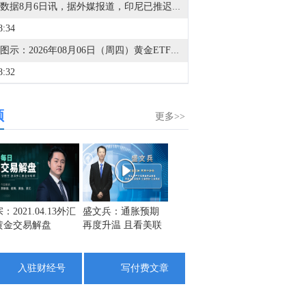
金十数据8月6日讯，据外媒报道，印尼已推迟对电商平台上的本地卖家征收 0.5%所得税的计划，理由是担心经济增长和消费者购买力。印尼税务部门周三晚间表示，该国电子商务平台将从11月1日起开始为平台卖家代收所得税。印尼财政部长表示，该政策原定于8月1日生效，但将推迟到经济状况改善后再实施。根据该计划，被指定的电商平台将按照卖家营业额总额的0.5%代收《所得税法》第22条规定的所得税，其中不包括增值税。此前，Tokopedia、Shopee、Lazada和Blibli已被指定为税收代收平台。
8:34
金十图示：2026年08月06日（周四）黄金ETF持仓报告
8:32
金十图示：2026年08月06日（周四）白银ETF持仓报告
频
3:49
更多>>
扬电科技在互动平台表示，公司已正常开展相关算力业务，目前业务规模在陆续提升。
3:22
金十数据8月6日讯，港股午间收盘，恒生指数跌1.75%，恒生科技指数跌1.87%。恒指大市成交额达1495.96亿港元。盘面上，保险股、半导体股、电力设备股跌幅居前，光通信、PCB概念、黄金股涨幅居前。个股方面，MINIMAX-W(00100.HK)涨超16%，胜宏科技(02476.HK)、中国白银集团(00815.HK)涨超7%，中际旭创(03308.HK)涨超5%，友邦保险(01299.HK)跌超8%，长光辰芯(03277.HK)跌超6%，中芯国际(00981.HK)跌超4%。
2:29
：2021.04.13外汇
盛文兵：通胀预期
栾雪：4月13日黄金
金市黑
黄金交易解盘
再度升温 且看美联
外汇上证解盘
1742
特朗普的倒计时和伊朗的否认同时出现，这次协议预期再次走在前面，海峡第二次“重开”会在哪不同？目前油价究竟在定价“重开”还是透支“重开”？
储如何应对
1725
2:25
1708
入驻财经号
写付费文章
全球芯片LOF：本基金将于2026年8月6日下午开市起停牌至当日收市，停牌期间本基金赎回业务照常办理。
1:47