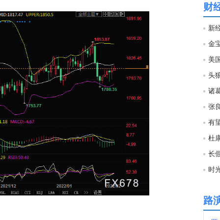
财
11:5
金
11:5
美
头狼
11:5
11:5
有
新加
杜
11:4
长
11:4
路
11:4