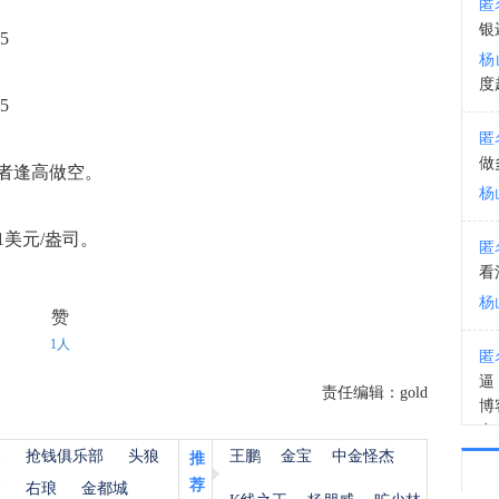
匿
银
5
11:4
杨
度
5
匿
做
者逢高做空。
杨
1美元/盎司。
匿
看
杨
赞
1人
匿
逼
责任编辑：gold
博
有
装
杨
抢钱俱乐部
头狼
王鹏
金宝
中金怪杰
推
杨
荐
金
右琅
金都城