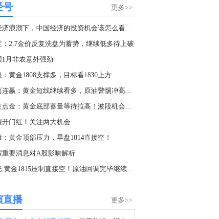
经号
1. DeepSeek拟上调API服务定价。2. 英伟达急寻中国AI基站供应商，明后年启动端侧算力组网。3. OpenAI披露AI模型曾暗中交流数月，最终决定攻击Hugging Face。4. Meta旗下AI入侵一公司系统。5. Meta推出首款编程智能体Muse Code 可与Muse Spark 1.2协同工作。6. 谷歌AI核心人物Jeff Dean离职 创办AI初创公司。7. 谷歌对AI领导层进行重大调整，AI负责人哈萨比斯卸任主要管理职务。8. Anthropic确认组建芯片团队，为Claude开发自研芯片。9. 微软AI收入过半来自OpenAI，显示对合作伙伴依赖仍较高。10. 大模型竞争白热化，张一鸣喊话：字节跳动“拒绝蒸馏”，不用别人输出换榜单排名。11. “估值院长”发出警告：美股AI热潮已见顶，相关股票将面临更多回调。
更多>>
8:05
新经济浪潮下，中国经济的投资机会该怎么看？我们又该如何做...
金十数据8月6日讯，今年国内竞争对手开源模型的快速发展给字节跳动带来更大的压力。在近日的内部会议中，字节跳动创始人张一鸣表示，做模型要坚持长期主义、延迟满足感，而不是用别人的输出，换一时的榜单排名。张一鸣很少在Seed团队的会议上发言，但此次明确表态，字节跳动“应该愿意为长期目标牺牲一部分短期收益”。据了解，字节跳动内部对开源模型严禁蒸馏，甚至通过API检测等方式在内部加强相关限制，张一鸣认为，蒸馏会干扰真正意义上的长期技术突破。（澎湃）
宝：2.7金价反复洗盘为蓄势，继续低多待上破
4:15
国1月非农意外强劲
中国地震台网正式测定：08月06日11时48分在青海海南州兴海县（北纬35.38度，东经99.57度）发生3.2级地震，震源深度10千米。
：黄金1808支撑多，目标看1830上方
3:44
诸葛连赢；黄金短线继续看多，原油警惕冲高回落。
金十数据8月6日讯，超研股份8月6日在互动平台表示，公司研制的便携式、在线式超声成像检测设备和爬壁超声检测机器人等无损检测设备可用于核电设备生产制造和在役运行的质量检测控制中，公司积极开拓核电行业无损检测应用市场。
张良点金：黄金底部蓄量等待拉高！波段机会已经呈现！
2:35
望开门红！关注两大机会
坡海峡时报指数上涨1.1%，报5643.24点。
康：黄金顶部压力，早盘1814直接空！
6:59
假重要消息对A股影响解析
从价格监控到全面接管买卖？印尼欲打造国家级贸易巨头接管650亿美元出口，会对哪些大宗商品造成影响？点击阅读。
时光:黄金1815压制直接空！原油回调完毕继续看涨！
4:46
金十数据8月6日讯，离岸人民币香港银行同业拆息(CNH HIBOR)周四显示，主要期限利率多数持稳；其中一周期的HIBOR小跌至1.41803%，暂时脱离两周高点。隔夜HIBOR回落2个基点至1.27879%；两周期HIBOR持平于1.43515%，一年期HIBOR持平于1.70364%。点击链接查看历史数据>>
演直播
更多>>
4:13