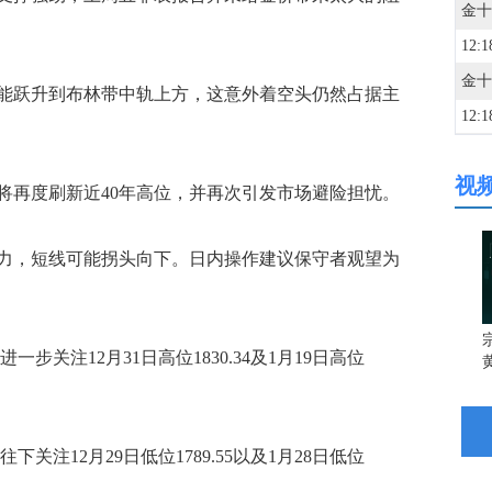
12:1
跃升到布林带中轨上方，这意外着空头仍然占据主
12:1
视
12:0
再度刷新近40年高位，并再次引发市场避险担忧。
12:0
，短线可能拐头向下。日内操作建议保守者观望为
12:0
宗
步关注12月31日高位1830.34及1月19日高位
12:0
关注12月29日低位1789.55以及1月28日低位
12:0