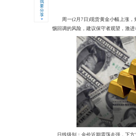
我
要
分
享
周一(2月7日)现货黄金小幅上涨，
惕回调的风险，建议保守者观望，激进
日线级别：金价近期震荡走强，下方