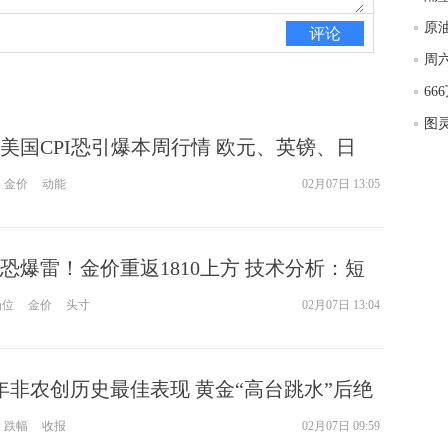
匿
评论
体
杨
美国CPI恐引爆本周行情 欧元、英镑、日
金本周技术前景分析
金价
动能
02月07日 13:05
恐爆雷！金价重返1810上方 技术分析：短
25美元间震荡
岗位
金价
头寸
02月07日 13:04
21年非农创历史最佳表现 黄金“高台跳水”后绝
跌幅
收报
02月07日 09:59