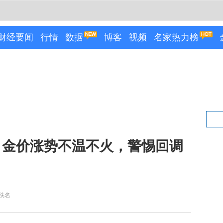
财经要闻
行情
数据
博客
视频
名家热力榜
：金价涨势不温不火，警惕回调
佚名