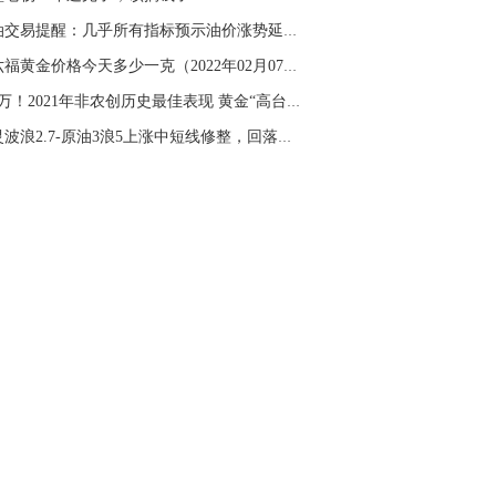
名网友-中金在线手机网：
杨老师！黄金具
原油交易提醒：几乎所有指标预示油价涨势延续，...
操作
周六福黄金价格今天多少一克（2022年02月07日）...
山海：
顺势做多，今天支撑在4250
666万！2021年非农创历史最佳表现 黄金“高台跳...
图灵波浪2.7-原油3浪5上涨中短线修整，回落到位...