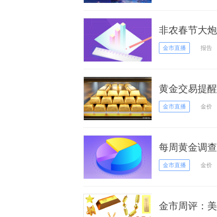
非农春节大炮
伺机 油价表
金市直播
报告
黄金交易提醒
继续飙升
金市直播
金价
每周黄金调查
能否从中搅局
金市直播
金价
金市周评：美