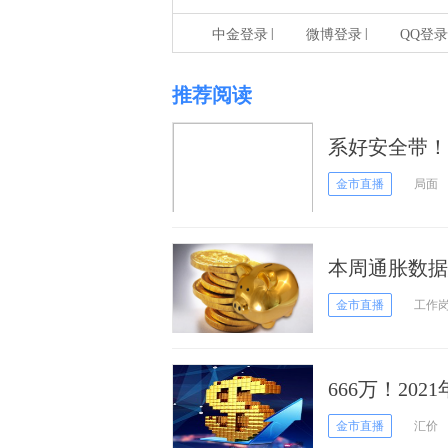
|
|
中金登录
微博登录
QQ登录
推荐阅读
系好安全带！
元、澳元和黄
金市直播
局面
本周通胀数据
线1780至18
金市直播
工作
666万！20
地反击
金市直播
汇价