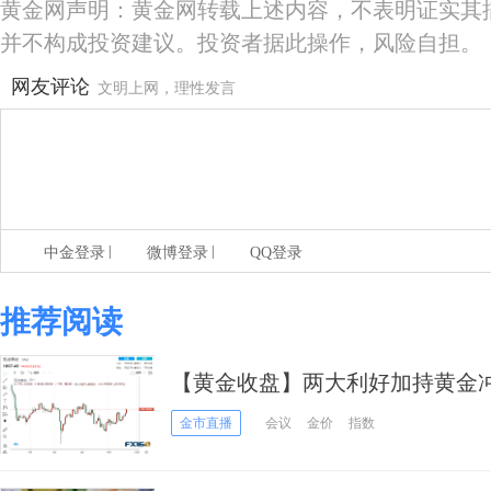
黄金网声明：黄金网转载上述内容，不表明证实其
并不构成投资建议。投资者据此操作，风险自担。
网友评论
文明上网，理性发言
|
|
中金登录
微博登录
QQ登录
推荐阅读
【黄金收盘】两大利好加持黄金冲破
预期过于鹰派了？两大央行决议携
金市直播
会议
金价
指数