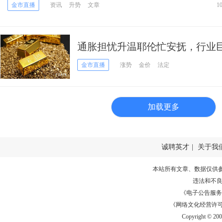
逾2%
金市直播
资讯
升势
文章
1
通胀担忧升温耶伦忙安抚，行业
性”大涨
金市直播
涨势
金价
法定
加载更多
诚聘英才
|
关于我
本站所有文章、数据仅供
违法和不
《电子公告服务许可证
《网络文化经营许可证》
Copyright © 20