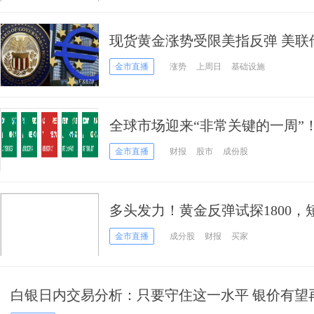
现货黄金涨势受限美指反弹 美联
金市直播
涨势
上周日
基础设施
全球市场迎来“非常关键的一周”
黄金或再爆发
金市直播
财报
股市
成份股
多头发力！黄金反弹试探1800
平静恐被打破：科技巨头财报要
金市直播
成分股
财报
买家
白银日内交易分析：只要守住这一水平 银价有望