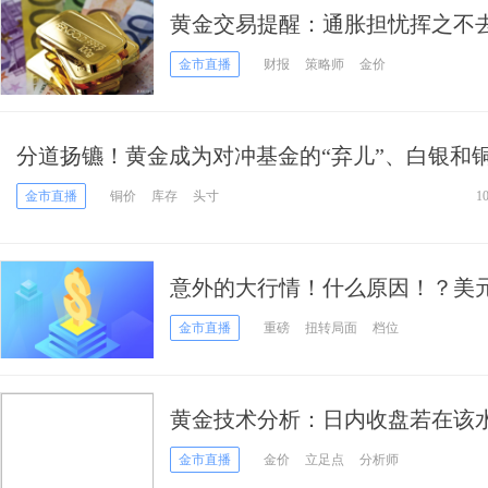
黄金交易提醒：通胀担忧挥之不
金市直播
财报
策略师
金价
分道扬镳！黄金成为对冲基金的“弃儿”、白银和铜
宠” 警惕市场这一预期过度鹰派、黄金或迎来新
金市直播
铜价
库存
头寸
1
意外的大行情！什么原因！？美元
黄金稳守1800剑指更大破位？
金市直播
重磅
扭转局面
档位
黄金技术分析：日内收盘若在该水
1900？
金市直播
金价
立足点
分析师