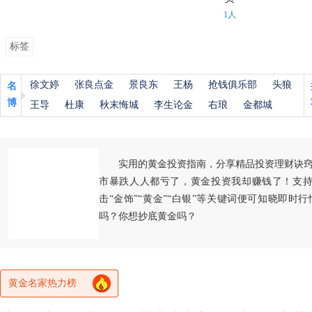
1人
标签
徐文婷
张良点金
景良东
王杨
抢钱俱乐部
头狼
名
博
王导
杜康
秋末悔城
李生论金
右琅
金都城
实用的黄金投资指南，分享精品投资理财诀
市暴跌人人都亏了，黄金投资我却赚钱了！支持
击“金饰”“黄金”“白银”等关键词便可知晓即时
吗？你想抄底黄金吗？
黄金名家热力榜