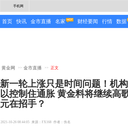
手机网
首页
快讯
金市直播
名家
财经要闻
行情
数据
黄金网
金市直播
>>
>>
正文
新一轮上涨只是时间问题！机构
以控制住通胀 黄金料将继续高歌
元在招手？
2021-10-26 08:44:05
来源：FX168
作者：佚名