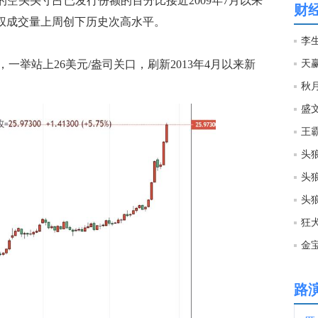
F的空头头寸占已发行份额的百分比接近2009年7月以来
财
期权成交量上周创下历史次高水平。
13:2
李
站上26美元/盎司关口，刷新2013年4月以来新
天
13:2
盛文
13:2
王
头狼
13:1
头狼
12:4
狂
12:4
路
12:3