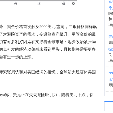
匿
徐
12:3
瞬
和
htt
期金价格首次触及2000美元/盎司，白银价格同样飙
了对避险资产的需求，令避险资产飙升。尽管金价的最
匿
仍有许多利好因素在支撑着金银市场：地缘政治紧张局
谢
病毒引发的经济动荡尚未看到尽头，且预期将需要更多
徐
会有进一步的上涨。
htt
紧张局势和对美国经济的担忧，全球最大经济体美国
匿
徐
师财
Moya称，美元正在失去避险吸引力，随着美元下跌，你
匿
以
徐