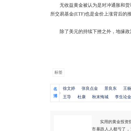
无收益黄金被认为是对冲通胀和货币
所交易基金(ETF)也是金价上涨背后的
除了美元的持续下挫之外，地缘政治
标签
徐文婷
张良点金
景良东
王
名
博
王导
杜康
秋末悔城
李生论
实用的黄金投资
市暴跌人人都亏了，