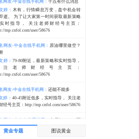
名网友-中金在线手机网：
十点有什么消息
金十数据8月8日讯，据灯塔专业版，截至8月8日，2026年8月总票房（含预售）突破15亿，《蜘蛛侠：崭新之日》《八仙！》《功夫女足》《年会不能停！2》《痴迷》暂列8月票房榜前五。
文婷：
木有，行情瞬息万变，盘中机会转
1:11
即逝。 为了让大家第一时间获取最新策略
俄行动指挥部：伊利斯基炼油厂因无人机残骸坠落起火。（俄新社）
实时指导， 关注老师财经号主页：
p://mp.cnfol.com/user/58676
名网友-中金在线手机网：
原油哪里做空？
谢
文婷：
79-80附近，最新策略和实时指导，
关注老师财经号主页：
p://mp.cnfol.com/user/58676
名网友-中金在线手机网：
还能不能多
文婷：
40-45附近低多，实时指导， 关注老
经号主页：http://mp.cnfol.com/user/58676
名网友-中金在线手机网：
老师好，4345可
多吗？
黄金专题
图说黄金
文婷：
40-45附近多，带上止损博弈，为了