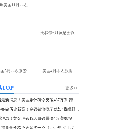
大家第一时间获取最新策略和实时指
焦美国11月非农
导， 关注老师财经号主页：
p://mp.cnfol.com/user/58676
名网友-中金在线手机网：
黄金多，看到什
美联储6月议息会议
位置呢？
文婷：
冲破75，看85-4400附近，行情瞬息
变，盘中机会转瞬即逝。 为了让大家第一
间获取最新策略和实时指导， 关注老师财
主页：http://mp.cnfol.com/user/58676
美国5月非农来袭
美国4月非农数据
名网友-中金在线手机网：
能回撤到30
文婷：
先看破了40会到30，最新策略和实
TOP
更多>>
时指导， 关注老师财经号主页：
p://mp.cnfol.com/user/58676
疫情最新消息！美国累计确诊突破437万例 德国超...
黄金突破历史新高！金银都涨疯了犹如“脱缰野马...
名网友-中金在线手机网：
止损多少 老师
惊爆消息！黄金冲破1930白银暴涨4% 美媒揭露蓬...
文婷：
7美金
周大福黄金价格今天多少一克（2020年07月27日）