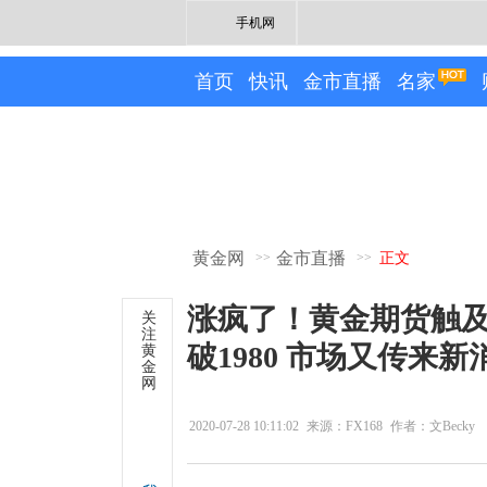
手机网
首页
快讯
金市直播
名家
黄金网
金市直播
>>
>>
正文
涨疯了！黄金期货触及2
关
注
破1980 市场又传来新
黄
金
网
2020-07-28 10:11:02
来源：FX168
作者：文Becky