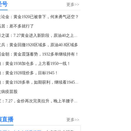
经号
8月7日芝加哥商业交易所（CME）能源类商品成交量报告已在金十数据中心更新！欢迎点击查看
更多>>
5:23
生论金：黄金1920已被拿下，何来勇气还空？
8月7日芝加哥商业交易所（CME）金属类商品成交量报告已在金十数据中心更新！欢迎点击查看
赢居：差不多就行了
5:03
秋月之谋：7.27黄金进入新阶段，原油40之上还是多
8月7日芝加哥商业交易所（CME）外汇类商品成交量报告已在金十数据中心更新！欢迎点击查看
兵：黄金回撤1920区域多，原油40.8区域多
2:30
霸金朝：黄金震荡蓄势，1932多单继续持有！
金十数据8月8日讯，摩根大通指出，第二季度财报季已进入后期阶段，美国和欧洲约80%-85%的企业已经公布业绩。本季度企业盈利表现强劲，美国和欧洲地区均出现EPS超预期情况，且业绩超预期的企业覆盖范围较广。美国和欧洲报告EPS高于市场预期的公司比例均明显上升。尽管企业进入财报季前市场预期已经处于较高水平，但标普500指数成分股的综合EPS仍继续上行。下调盈利展望的企业比例已经降至2021年以来最低水平。从地区来看，美国和欧洲企业盈利同比增速分别达到25%和23%，均高于市场一致预期。收入增长表现同样健康，美国和欧洲分别达到14%和10%的同比增速。从行业层面看，两大地区盈利增长的很大一部分来自能源行业，主要受地缘冲突推动能源价格上涨的提振。金融行业也是美国和欧洲盈利增长的重要推动力，科技行业同样贡献显著。
：黄金1938加仓多，上方看1950一线！
7:25
：黄金1928现价多，目标1945！
中国地震台网正式测定：8月8日12时50分在美国阿拉斯加州发生5.2级地震，震源深度10千米。
头狼：黄金1928多单，如期获利，继续看1945一线！
3:53
犬病疫苗股
中国地震台网正式测定：8月8日12时21分，在四川宜宾市珙县发生3.4级地震，震源深度9公里。
金宝：7.27，金价再次完美拉升，晚上羊腰子走起
2:23
金十数据8月8日讯，澳大利亚西澳黑德兰港（Port Hedland）必和必拓码头工人已开始举行24小时罢工。工人承诺，将于8月8日至9日停止装船散货船，罢工于西澳时间周六上午5时30分（同北京时间）开始。目前尚不清楚此次罢工对货物运输将产生何种影响。据必和必拓称，该港口约1200名员工中仅有约200人是工会成员，具备参与行动资格；此外，该港口7台运营中的装船机中有两台为全自动设备，预计不会受到此次行动影响。不过，任何中断都可能波及全球铁矿石市场。该码头是全球最大的铁矿石出口港口之一，每年处理约5亿吨铁矿石。交易员们正密切关注争议是否会演变为长期僵局，从而对资金外流产生实质性影响。
演直播
更多>>
2:07