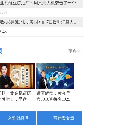
利比亚扎维亚炼油厂：周六无人机袭击了一个未处理的石脑油罐，导致泄漏，目前情况已得到控制。
5:35
金十数据8月8日讯，美国方面7日援引消息人士的话称，美军参谋长联席会议主席丹·凯恩在寻找摆脱伊朗战事的途径。消息称，三位知情人士透露，过去几周，美军参谋长联席会议主席丹·凯恩私下向特朗普的其他高级顾问明确表示，美国需要找到一条摆脱伊朗战事的途径，因为摆在桌面上的军事选项可能会适得其反，而且仅靠空中力量不太可能实现特朗普的目标。消息人士透露，丹·凯恩曾与其他政府要员，包括副总统万斯、国务卿鲁比奥和中央情报局局长拉特克利夫讨论过升级冲突的军事选项，并提出了寻求结束战事的途径。丹·凯恩最近还与几位理念相近的特朗普顾问私下会面，确保他们在与总统会晤前达成共识。此外，消息还提到，丹·凯恩在近期与特朗普的会晤中，对美国日益减少的军火储备表示担忧，双方还讨论了升级冲突的潜在选项。（央视新闻）
3:48
金十数据8月8日讯，乌克兰基辅市军政管理局8日通报称，当天凌晨基辅市遭俄军袭击，截至当地时间5时45分，袭击已造成4人受伤，基辅市两个地区发生火灾，相关部门正在开展救援工作。此外，乌克兰基辅州军政管理局通报称，当天基辅州遭俄军无人机袭击，截至目前已造成3人死亡，另有3人受伤。目前俄罗斯方面对此暂无回应。（央视新闻）
频
0:06
更多>>
金十数据8月8日讯，乌克兰总统泽连斯基周六对塞尔维亚进行了具有里程碑意义的首次访问。塞尔维亚总统武契奇多年来一直是俄罗斯总统普京的盟友，但在2022年俄乌冲突后，两国关系恶化。尽管塞尔维亚未加入针对莫斯科的制裁，但已谴责发动战争，并削弱了俄罗斯在该国的经济影响力。与此同时，俄罗斯则指责塞尔维亚背叛俄罗斯，协助乌克兰武装。
8:25
俄罗斯国防部：俄武装力量夜间对基辅的军工企业和燃油库发动打击。（俄新社）
8:10
王杨：黄金见证历
猛哥解盘：黄金早
金市黑马：1928直
宗：202
史性时刻，早盘
盘1910直接多1925
接多，牛市刚到半
黄金交
国家防总对江苏、安徽启动防汛防台风四级应急响应。（人民日报）
1900整数关口上果
目标已到位，白银
山腰
2:28
断多！
补涨看25
入驻财经号
写付费文章
金十数据8月8日讯，今天上午，水利部举行会商，分析研判全国的防汛形势，未来三天钱塘江、甬江、椒江、水阳江可能发生编号洪水。截至8月8日9时，黑龙江、内蒙古、河北、云南等地13条河流仍维持超警。8月8日至10日，受降雨影响，钱塘江、甬江、椒江、水阳江可能发生编号洪水，暴雨区内部分中小河流可能发生超警洪水；受上游来水影响，黑龙江干流抚远江段将超警，松花江干流及支流呼兰河、黑龙江干流同江至勤得利江段将维持超警。（央视新闻）
5:25