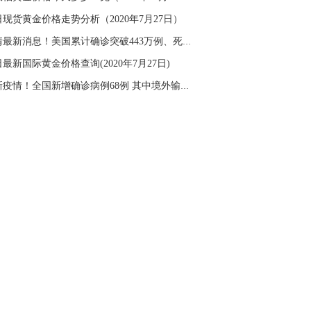
名网友-中金在线手机网：
二十美金的幅
现货黄金价格走势分析（2020年7月27日）
。70一50？。
疫情最新消息！美国累计确诊突破443万例、死亡...
文婷：
带上止损博弈，实时指导， 关注老
经号主页：http://mp.cnfol.com/user/58676
最新国际黄金价格查询(2020年7月27日)
最新疫情！全国新增确诊病例68例 其中境外输入...
名网友-中金在线手机网：
老师好，金现在
样操作？
文婷：
70附近高空，50附近低多，最新策
和实时指导， 关注老师财经号主页：
p://mp.cnfol.com/user/58676