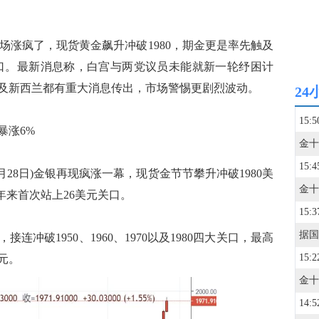
场涨疯了，现货黄金飙升冲破1980，期金更是率先触及
元关口。最新消息称，白宫与两党议员未能就新一轮纾困计
及新西兰都有重大消息传出，市场警惕更剧烈波动。
24
15:5
暴涨6%
15:4
8日)金银再现疯涨一幕，现货金节节攀升冲破1980美
年来首次站上26美元关口。
15:3
破1950、1960、1970以及1980四大关口，最高
15:2
美元。
14:5