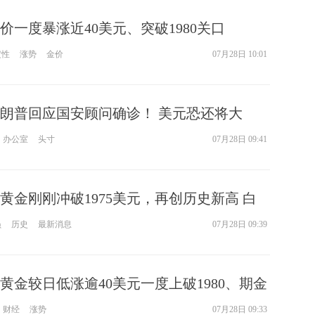
价一度暴涨近40美元、突破1980关口
定性
涨势
金价
07月28日 10:01
朗普回应国安顾问确诊！ 美元恐还将大
960美元
办公室
头寸
07月28日 09:41
黄金刚刚冲破1975美元，再创历史新高 白
员
历史
最新消息
07月28日 09:39
黄金较日低涨逾40美元一度上破1980、期金
元高位
财经
涨势
07月28日 09:33