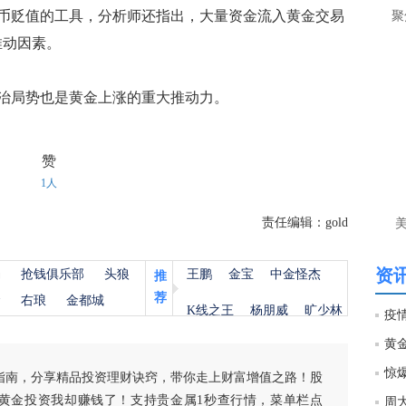
让
贬值的工具，分析师还指出，大量资金流入黄金交易
聚
推动因素。
htt
匿
局势也是黄金上涨的重大推动力。
么
徐
万
赞
时
1人
经号
责任编辑：gold
匿
徐
资讯
杨
抢钱俱乐部
头狼
王鹏
金宝
中金怪杰
推
荐
金
右琅
金都城
htt
K线之王
杨朋威
旷少林
匿
徐
指南，分享精品投资理财诀窍，带你走上财富增值之路！股
黄金投资我却赚钱了！支持贵金属1秒查行情，菜单栏点