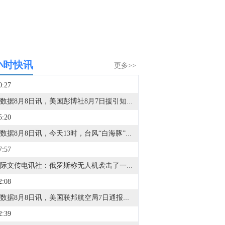
小时快讯
更多>>
0:27
金十数据8月8日讯，美国彭博社8月7日援引知情人士的话报道，美国国防部计划在今年年底前对其正在建设的“金穹”天基导弹防御系统进行首次测试。今年4月，美国太空部队宣布与包括太空探索技术公司、洛克希德-马丁公司在内的12家公司签订合同，研发“金穹”系统中可拦截导弹的天基拦截器。报道援引匿名消息人士的话称，如果拦截导弹系统的地面测试在今年年底前顺利完成，政府准备向相关公司支付6000万美元。此外，预计美国太空部队将从2030年起向通过最终测试的团队采购该系统。（CCTV国际时讯）
5:20
金十数据8月8日讯，今天13时，台风“白海豚”中心位于距离浙江省温州市东偏南方向约465公里的洋面上，中心附近最大风力14级，45米/秒。虽然离浙江还有一定距离，但“白海豚”外围云系今天上午已经在江苏南部、安徽东南部、浙江等地激发出对流。明天，台风登陆前后，华东降雨进一步增强，江苏南部、安徽东南部、上海、浙江大部将有大到暴雨，其中上海南部、浙江东部有特大暴雨，局地日降雨量将达到400毫米甚至500毫米以上，极端性较强，需注意防范。（央视新闻）
7:57
据国际文传电讯社：俄罗斯称无人机袭击了一艘运载乌克兰军队武器的船只，地点位于敖德萨东部。
2:08
金十数据8月8日讯，美国联邦航空局7日通报，一架重型直升机当天在犹他州灭火时坠毁，机上两人生死未卜。另外，在俄勒冈州，一名推土机操作员在野火中丧生。（央视新闻）
2:39