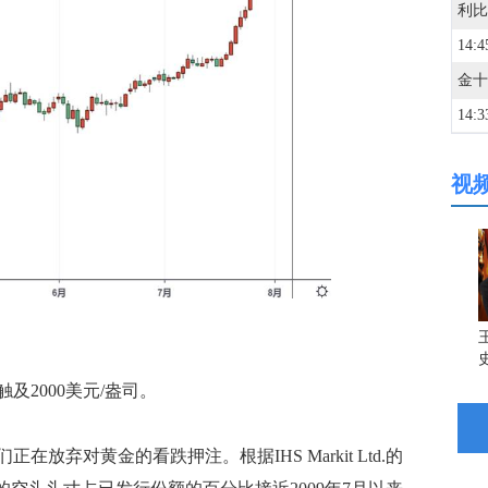
14:4
14:3
视
14:3
13:5
13:4
2000美元/盎司。
13:4
对黄金的看跌押注。根据IHS Markit Ltd.的
13:2