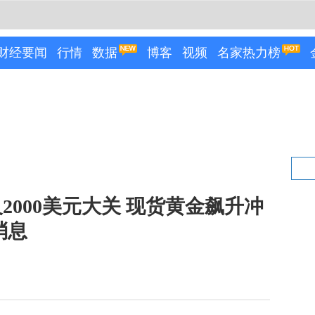
财经要闻
行情
数据
博客
视频
名家热力榜
000美元大关 现货黄金飙升冲
消息