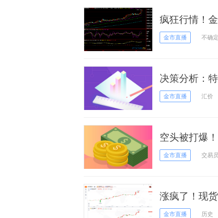
疯狂行情！金
金市直播
不确
决策分析：特
跌、黄金冲破1
金市直播
汇价
空头被打爆！
银暴涨超5%
金市直播
交易
涨疯了！现货
触及2000美
金市直播
历史