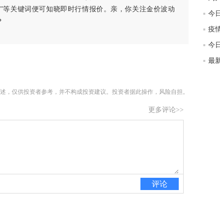
匿
白银”等关键词便可知晓即时行情报价。亲，你关注金价波动
今日
度
？
徐
师财
今日
匿
怎
徐
述，仅供投资者参考，并不构成投资建议。投资者据此操作，风险自担。
略
更多评论>>
htt
评论