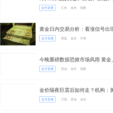
金市直播
汇价
金价
指数
黄金日内交易分析：看涨信号出现
价有望大涨逾35美元
金市直播
尾盘
金价
升势
今晚重磅数据恐掀市场风雨 黄金
美元指数、英镑、日元及澳元最
金市直播
原油
金价
指数
金价隔夜巨震后如何走？机构：
术前景分析
金市直播
方面
原油
金价