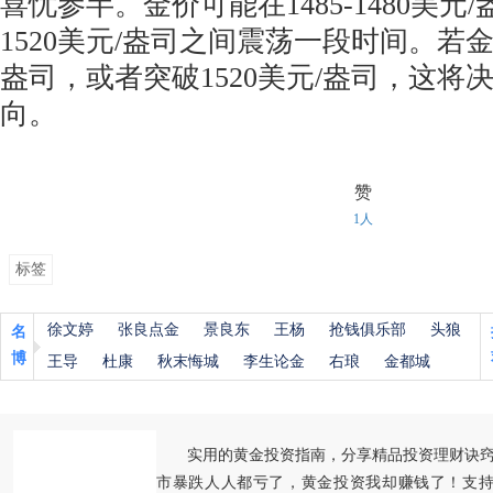
喜忧参半。金价可能在1485-1480美元
1520美元/盎司之间震荡一段时间。若金价
盎司，或者突破1520美元/盎司，这将
向。
赞
1人
标签
徐文婷
张良点金
景良东
王杨
抢钱俱乐部
头狼
名
博
王导
杜康
秋末悔城
李生论金
右琅
金都城
实用的黄金投资指南，分享精品投资理财诀
市暴跌人人都亏了，黄金投资我却赚钱了！支持