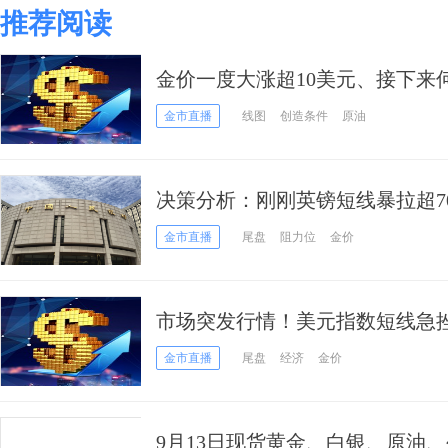
推荐阅读
金价一度大涨超10美元、接下来何去何
金、原油日内走势分析
金市直播
线图
创造条件
原油
决策分析：刚刚英镑短线暴拉超70
间行情更劲爆？
金市直播
尾盘
阻力位
金价
市场突发行情！美元指数短线急挫
1505关口
金市直播
尾盘
经济
金价
9月13日现货黄金、白银、原油