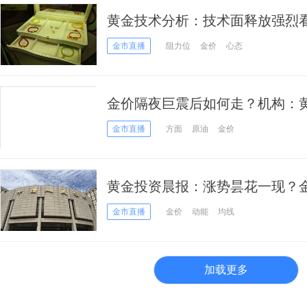
黄金技术分析：技术面释放强烈
才能转向看涨
金市直播
阻力位
金价
心态
金价隔夜巨震后如何走？机构：
术前景
金市直播
方面
原油
金价
黄金投资晨报：涨势昙花一现？金
晚间关键数据登场
金市直播
金价
动能
均线
加载更多