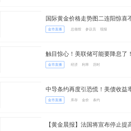
国际黄金价格走势图二连阳惊喜不
录曝光沙特王储再添罪证！
金市直播
总领馆
参议员
现报
触目惊心！美联储可能要降息了
机！
金市直播
经济
利率
历时
中导条约再度引恐慌！美债收益
新高
金市直播
库存
金价
条约
【黄金晨报】法国将宣布停止提