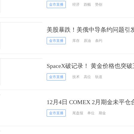
黄金走势再刷新高
金市直播
经济
跌幅
势创
美股暴跌！美俄中导条约问题引发
月收盘新高！
金市直播
库存
原油
条约
SpaceX破记录！ 黄金价格也突
金市直播
技术
高位
轨道
12月4日 COMEX 2月期金未平仓
金市直播
尾盘报
单位
期金