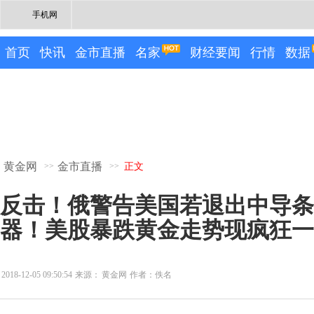
手机网
首页
快讯
金市直播
名家
财经要闻
行情
数据
黄金网
金市直播
>>
>>
正文
反击！俄警告美国若退出中导条
器！美股暴跌黄金走势现疯狂一
2018-12-05 09:50:54
来源：
黄金网
作者：佚名