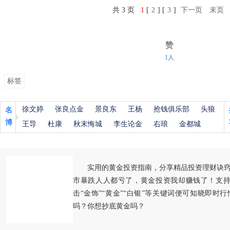
共 3 页
1
[
2
] [
3
]
下一页
末页
赞
1人
标签
徐文婷
张良点金
景良东
王杨
抢钱俱乐部
头狼
名
博
王导
杜康
秋末悔城
李生论金
右琅
金都城
实用的黄金投资指南，分享精品投资理财诀
市暴跌人人都亏了，黄金投资我却赚钱了！支持
击“金饰”“黄金”“白银”等关键词便可知晓即时
吗？你想抄底黄金吗？