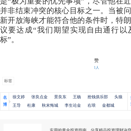
是“极为重要的优先事项”，尽管他在
并非结束冲突的核心目标之一。当被
新开放海峡才能符合他的条件时，特
议要达成“我们期望实现自由通行以
标”。
赞
1人
标签
徐文婷
张良点金
景良东
王杨
抢钱俱乐部
头狼
名
博
王导
杜康
秋末悔城
李生论金
右琅
金都城
实用的黄金投资指南，分享精品投资理财诀