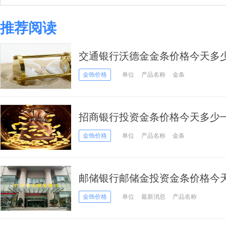
推荐阅读
交通银行沃德金金条价格今天多少一克
日）
金饰价格
单位
产品名称
金条
招商银行投资金条价格今天多少一克
金饰价格
单位
产品名称
金条
邮储银行邮储金投资金条价格今天多
07日）
金饰价格
单位
最新消息
产品名称