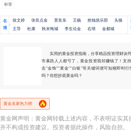
标签
徐文婷
张良点金
景良东
王杨
抢钱俱乐部
头狼
名
博
王导
杜康
秋末悔城
李生论金
右琅
金都城
实用的黄金投资指南，分享精品投资理财诀
市暴跌人人都亏了，黄金投资我却赚钱了！支持
击“金饰”“黄金”“白银”等关键词便可知晓即时
吗？你想抄底黄金吗？
黄金名家热力榜
黄金网声明：黄金网转载上述内容，不表明证实其
并不构成投资建议。投资者据此操作，风险自担。