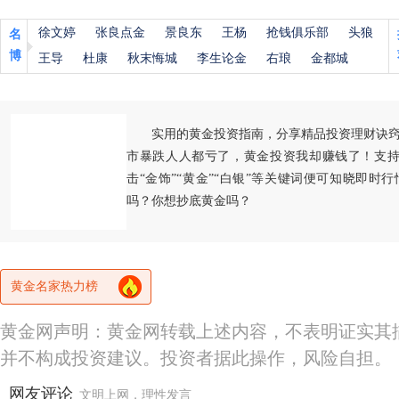
徐文婷
张良点金
景良东
王杨
抢钱俱乐部
头狼
名
博
王导
杜康
秋末悔城
李生论金
右琅
金都城
实用的黄金投资指南，分享精品投资理财诀
市暴跌人人都亏了，黄金投资我却赚钱了！支持
击“金饰”“黄金”“白银”等关键词便可知晓即时
吗？你想抄底黄金吗？
黄金名家热力榜
黄金网声明：黄金网转载上述内容，不表明证实其
并不构成投资建议。投资者据此操作，风险自担。
网友评论
文明上网，理性发言