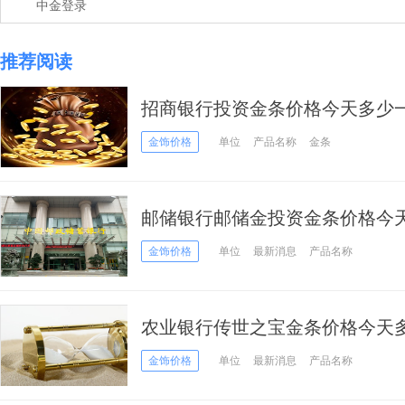
中金登录
推荐阅读
招商银行投资金条价格今天多少一克
金饰价格
单位
产品名称
金条
邮储银行邮储金投资金条价格今天多
07日）
金饰价格
单位
最新消息
产品名称
农业银行传世之宝金条价格今天多少
日）
金饰价格
单位
最新消息
产品名称