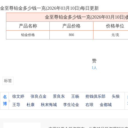
金至尊铂金多少钱一克(2026年03月10日)每日更新
金至尊铂金多少钱一克(2026年03月10日
产品名称
产品价格
价格单位
铂金价格
866
元/克
赞
1人
标签
徐文婷
张良点金
景良东
王杨
抢钱俱乐部
头狼
名
博
王导
杜康
秋末悔城
李生论金
右琅
金都城