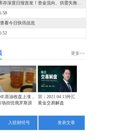
VIP库存深度日报首发！资金流向、供需失衡一眼看透，VIP限时95折，解锁40+项权益>>
6:58
查看今日快讯信息
6:52
金十数据8月8日讯，8月8日18时，水利部和中国气象局联合对浙江省23个连片县（市、区）发布红色山洪灾害气象预警，根据《水利部水旱灾害防御应急响应工作规程》，水利部于8月8日20时将针对浙江省洪水防御Ⅳ级应急响应提升至Ⅲ级，督促指导地方水利部门密切监视雨情水情发展变化，强化监测预报预警，滚动会商分析研判，夯实人员转移避险“谁组织、转移谁、何时转、转何处、不擅返”五个关键环节责任和措施，聚焦涉水旅游景区、养老机构、休闲度假场所、农家乐、施工营地、易受洪水冲击的交通道路等关键区域，落实人员转移避险方案，全力确保人民群众生命安全。目前，水利部派出的工作组正在浙江省台风暴雨洪水防御一线协助指导。（央视新闻）
频
4:16
更多>>
金十数据8月8日讯，8月8日，苹果官网显示，Apple智能可配合阿里巴巴千问模型工作。阿里千问将作为AI能力集成至Apple智能，为iOS、iPadOS、macOS和visionOS的中国用户带来智能体验。用户无需在应用间切换，即可在Apple设备上直接体验千问的文本与图像理解、内容生成等能力。同日，网信办发布7款提供手机端侧生成式人工智能服务备案信息，其中包括苹果智能、华为小艺大模型、OPPOAndesGPT大模型等。（21财经）
2:26
据沙特媒体哈达斯：也门军队表示，胡塞武装对马里布的密集居民区进行了炮击。
9:05
INE原油收盘上涨，
宗：2021.04.13外汇
盛文兵：通胀预期
栾雪：
市场担忧俄罗斯原
黄金交易解盘
再度升温 且看美联
外汇上
伯克希尔哈撒韦A(BRK.A.N)：自第三季度（7月1日）起至7月29日，已动用超过33亿美元回购公司股票。
油出口受阻
储如何应对
4:46
入驻财经号
发表文章
金十数据8月8日讯，伯克希尔哈撒韦A(BRK.A.N)表示，于今年第一季度重启了股票回购，这是一年多来的首次。今年早些时候，该公司首席执行官格雷格·阿贝尔（Greg Abel）表示，伯克希尔之所以重启回购，是因为高管们认为这些股票的“内在价值”超过了其市场价格。截至周五收盘，伯克希尔股价今年累计上涨3.8%。
2:18