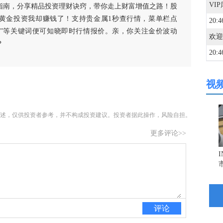
指南，分享精品投资理财诀窍，带你走上财富增值之路！股
黄金投资我却赚钱了！支持贵金属1秒查行情，菜单栏点
20:4
白银”等关键词便可知晓即时行情报价。亲，你关注金价波动
欢迎
？
20:4
视
20:4
述，仅供投资者参考，并不构成投资建议。投资者据此操作，风险自担。
20:3
更多评论>>
20:2
20:2
评论
20:2