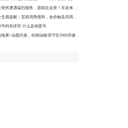
名网友-中金在线手机网：
二十美金的幅
黄金突然遭遇猛烈抛售，原因在这里！非农来袭 ...
。70一50？。
黄金交易提醒：贸易局势缓和，金价触及四周高点...
文婷：
带上止损博弈，实时指导， 关注老
经号主页：http://mp.cnfol.com/user/58676
币号码有讲究 什么是倒置号
原油拖累+油脂共振，棕榈油能否守住3900关键支...
名网友-中金在线手机网：
老师好，金现在
样操作？
文婷：
70附近高空，50附近低多，最新策
和实时指导， 关注老师财经号主页：
p://mp.cnfol.com/user/58676