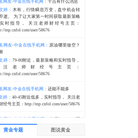
名网友-中金在线手机网：
十点有什么消息
伯克希尔哈撒韦A(BRK.A.N)2026年Q2 EPS为17868美元。
文婷：
木有，行情瞬息万变，盘中机会转
4:45
即逝。 为了让大家第一时间获取最新策略
伯克希尔哈撒韦A(BRK.A.N)：2026年投资收益包括第二季度收益109亿美元。
实时指导， 关注老师财经号主页：
p://mp.cnfol.com/user/58676
名网友-中金在线手机网：
原油哪里做空？
谢
文婷：
79-80附近，最新策略和实时指导，
关注老师财经号主页：
p://mp.cnfol.com/user/58676
名网友-中金在线手机网：
还能不能多
文婷：
40-45附近低多，实时指导， 关注老
经号主页：http://mp.cnfol.com/user/58676
名网友-中金在线手机网：
老师好，4345可
多吗？
黄金专题
图说黄金
文婷：
40-45附近多，带上止损博弈，为了