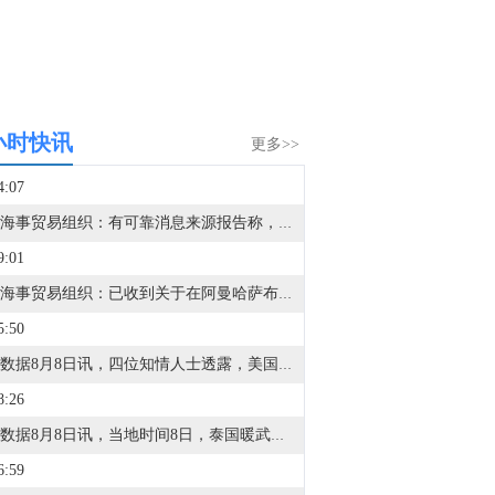
小时快讯
更多>>
4:07
英国海事贸易组织：有可靠消息来源报告称，一艘船只遭到不明飞行物袭击导致火灾，现已被扑灭。船员已报告安全，无环境影响。
9:01
英国海事贸易组织：已收到关于在阿曼哈萨布东18海里发生事件的报告。
5:50
金十数据8月8日讯，四位知情人士透露，美国众议院民主党人正在为可能重新掌权做准备，他们正在制定一项广泛的调查策略，目标是瞄准特朗普周围的企业和金融机构，而不是立即试图弹劾他。消息人士称，众议院资深民主党人和委员会助手已讨论过通过听证会、传票和文件索取要求，从与特朗普政治和商业圈子相关的实体获取记录。他们认为，调查私营公司和外部金融参与者，将比直接对抗可能会抵制监督的白宫更有成效。参与规划的民主党人设想在11月中期选举后，利用众议院的调查权来审查政府的决策过程，并调查特朗普是否利用职权为自己、盟友或捐助者谋利。
8:26
金十数据8月8日讯，当地时间8日，泰国暖武里府校园枪击案事发学校在社交媒体发文，悼念一名在枪击事件中中枪身亡的该校女学生。根据统计，暖武里府校园枪击案死亡人数升至9人。当地时间7日上午，泰国首都曼谷以北的暖武里府一所中学发生枪击事件。据泰国警方消息，这名枪手先是在家枪杀了自己的祖父母，之后到校园行凶。警方称枪手饮弹自尽前开了26枪，随身的包里还有更多子弹。（央视新闻）
6:59