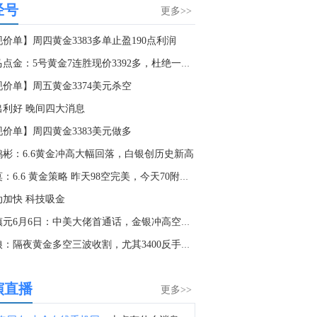
经号
金十数据8月8日讯，伯克希尔哈撒韦A(BRK.A.N)2026年Q2营收129.83亿美元，上年同期为925.15亿美元；Q2归属于股东的净利润256.67亿美元，上年同期123.70亿美元。此外，现金储备降至3647亿美元，较第一季度的3970亿美元有所下降。截至6月30日，其持有的固定收益证券投资公允价值达170.34亿美元，其中，对美债、外国债券、企业债券的投资公允价值分别为30.02亿美元，126.68亿美元，13.64亿美元。公司66%的股权投资总公允价值集中在美国运通、苹果、美国银行、Alphabet和可口可乐。
更多>>
5:57
价单】周四黄金3383多单止盈190点利润
伯克希尔哈撒韦A(BRK.A.N)：截至6月30日，66%的股权投资总公允价值集中在美国运通、苹果、美国银行、Alphabet和可口可乐。
老马点金：5号黄金7连胜现价3392多，杜绝一切马后炮！
4:15
现价单】周五黄金3374美元杀空
伯克希尔哈撒韦A(BRK.A.N)：2026年第二季度末现金储备降至3655.1亿美元。
出利好 晚间四大消息
2:31
现价单】周四黄金3383美元做多
伯克希尔哈撒韦(BRK.A.N)2025年全年末持有的固定收益证券投资公允价值达170.34亿美元，其中，对美债、外国债券、企业债券的投资公允价值分别为30.02亿美元，126.68亿美元，13.64亿美元。
鸿彬：6.6黄金冲高大幅回落，白银创历史新高
5:52
桂莫：6.6 黄金策略 昨天98空完美，今天70附近空！
伯克希尔哈撒韦A(BRK.A.N)：截至2026年6月30日，保险浮存金约为1775亿美元。
动加快 科技吸金
5:45
董镇元6月6日：中美大佬首通话，金银冲高空后多
伯克希尔哈撒韦A(BRK.A.N)：截至2026年6月30日，流通在外的A类等值股份为1,431,693股。
头狼：隔夜黄金多空三波收割，尤其3400反手空，直接止盈
5:28
伯克希尔哈撒韦B(BRK.B.N)2026年Q2 EPS为11.91美元。
演直播
更多>>
5:08