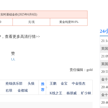
实时基础金价(2025年6月6日)
0
元/克
黄金纯度99.0%
24
P，查看更多高清行情>>
21:1
赞
21:0
1人
责任编辑：gold
20:5
杨
抢钱俱乐部
头狼
王鹏
金宝
中金怪杰
推
20:4
荐
金
右琅
金都城
K线之王
杨朋威
旷少林
20:4