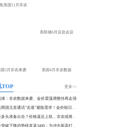
大家第一时间获取最新策略和实时指
焦美国11月非农
导， 关注老师财经号主页：
p://mp.cnfol.com/user/58676
名网友-中金在线手机网：
黄金多，看到什
美联储6月议息会议
位置呢？
文婷：
冲破75，看85-4400附近，行情瞬息
变，盘中机会转瞬即逝。 为了让大家第一
间获取最新策略和实时指导， 关注老师财
主页：http://mp.cnfol.com/user/58676
美国5月非农来袭
美国4月非农数据
名网友-中金在线手机网：
能回撤到30
文婷：
先看破了40会到30，最新策略和实
TOP
更多>>
时指导， 关注老师财经号主页：
p://mp.cnfol.com/user/58676
尧浠：非农数据来袭、金价震荡调整待再走强
中美两国元首通话“击退”避险需求！金价较日高...
名网友-中金在线手机网：
止损多少 老师
黄金多头准备出击？价格逼近上轨，非农或将决定...
文婷：
7美金
黄金突破下降趋势线直逼3400：为冲击新高打开空...