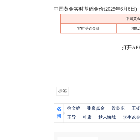
中国黄金实时基础金价(2025年6月6日)
中国黄金
实时基础金价
780.2
打开AP
标签
徐文婷
张良点金
景良东
王
名
博
王导
杜康
秋末悔城
李生论