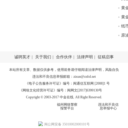
匿
度
徐
师财
纸
匿
怎
徐
诚聘英才
|
关于我们
|
合作伙伴
|
法律声明
|
征稿启事
略
htt
本站所有文章、数据仅供参考，使用前务请仔细阅读
法律声明
，风险自负
违法和不良信息举报邮箱：
zixun@cnfol.net
《电子公告服务许可证》编号：闽通信互联网 [2008]1 号
《网络文化经营许可证》编号：闽网文[2017]6399130号
Copyright © 2003-2017 中金在线. All Right Reserved.
福州网络警察
违法和不良信
报警平台
息举报中心
闽公网安备 35010002000101号