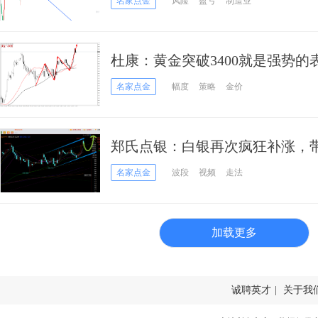
名家点金
风险
盈亏
制造业
杜康：黄金突破3400就是强势
名家点金
幅度
策略
金价
郑氏点银：白银再次疯狂补涨，带
名家点金
波段
视频
走法
加载更多
诚聘英才
|
关于我