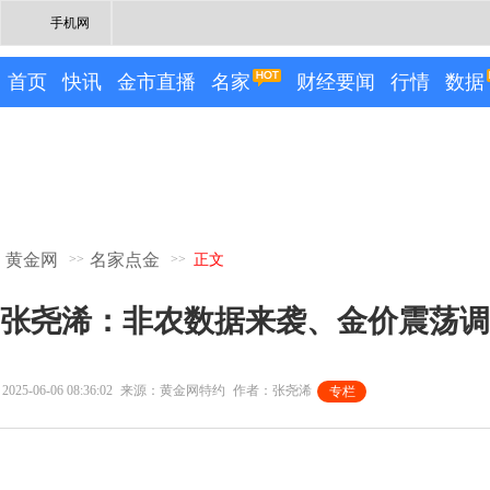
手机网
首页
快讯
金市直播
名家
财经要闻
行情
数据
黄金网
名家点金
>>
>>
正文
张尧浠：非农数据来袭、金价震荡调
2025-06-06 08:36:02
来源：黄金网特约
作者：张尧浠
专栏
专栏