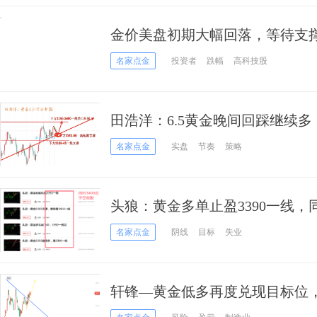
金价美盘初期大幅回落，等待支
名家点金
投资者
跌幅
高科技股
田浩洋：6.5黄金晚间回踩继续
名家点金
实盘
节奏
策略
头狼：黄金多单止盈3390一线，
激
名家点金
阴线
目标
失业
轩锋—黄金低多再度兑现目标位