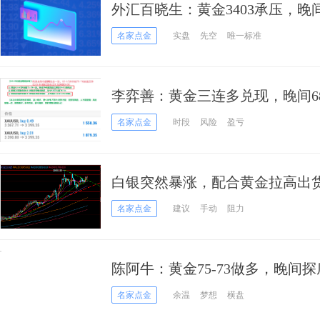
外汇百晓生：黄金3403承压，晚间围
多
名家点金
实盘
先空
唯一标准
李弈善：黄金三连多兑现，晚间6
名家点金
时段
风险
盈亏
白银突然暴涨，配合黄金拉高出
名家点金
建议
手动
阻力
陈阿牛：黄金75-73做多，晚间
名家点金
余温
梦想
横盘