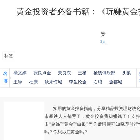
黄金投资者必备书籍：《玩赚黄金
赞
2人
标签
徐文婷
张良点金
景良东
王杨
抢钱俱乐部
头狼
名
博
王导
杜康
秋末悔城
李生论金
右琅
金都城
实用的黄金投资指南，分享精品投资理财诀
市暴跌人人都亏了，黄金投资我却赚钱了！支持
击“金饰”“黄金”“白银”等关键词便可知晓即时
吗？你想抄底黄金吗？