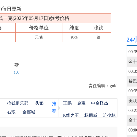
日)每日更新
克(2025年05月17日)参考价格
格
价格单位
纯度
涨跌
元/克
95%
跌
24
00:3
赞
00:3
1人
责任编辑：gold
00:3
杨
抢钱俱乐部
头狼
王鹏
金宝
中金怪杰
推
00:2
荐
金
右琅
金都城
K线之王
杨朋威
旷少林
00:0