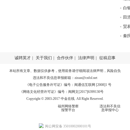
匿
度
徐
师财
匿
怎
徐
诚聘英才
|
关于我们
|
合作伙伴
|
法律声明
|
征稿启事
略
htt
本站所有文章、数据仅供参考，使用前务请仔细阅读
法律声明
，风险自负
违法和不良信息举报邮箱：
zixun@cnfol.net
《电子公告服务许可证》编号：闽通信互联网 [2008]1 号
《网络文化经营许可证》编号：闽网文[2017]6399130号
Copyright © 2003-2017 中金在线. All Right Reserved.
福州网络警察
违法和不良信
报警平台
息举报中心
闽公网安备 35010002000101号