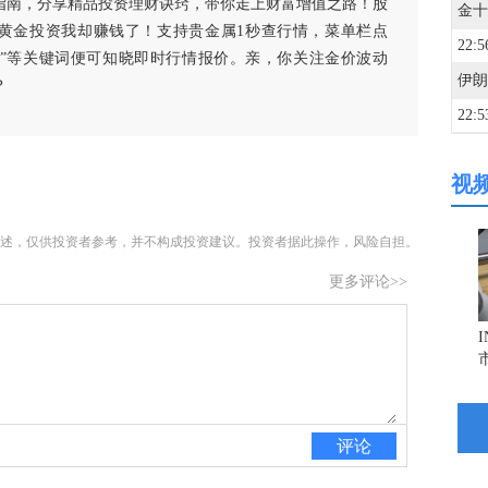
指南，分享精品投资理财诀窍，带你走上财富增值之路！股
黄金投资我却赚钱了！支持贵金属1秒查行情，菜单栏点
22:5
白银”等关键词便可知晓即时行情报价。亲，你关注金价波动
？
22:5
视
22:5
美国
述，仅供投资者参考，并不构成投资建议。投资者据此操作，风险自担。
22:5
更多评论>>
22:4
22:4
评论
22:4