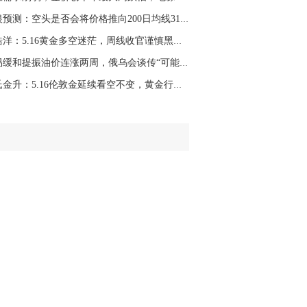
名网友-中金在线手机网：
二十美金的幅
白银预测：空头是否会将价格推向200日均线31.31...
。70一50？。
田浩洋：5.16黄金多空迷茫，周线收官谨慎黑天鹅
文婷：
带上止损博弈，实时指导， 关注老
经号主页：http://mp.cnfol.com/user/58676
贸易缓和提振油价连涨两周，俄乌会谈传“可能奏...
秦氏金升：5.16伦敦金延续看空不变，黄金行情走...
名网友-中金在线手机网：
老师好，金现在
样操作？
文婷：
70附近高空，50附近低多，最新策
和实时指导， 关注老师财经号主页：
p://mp.cnfol.com/user/58676