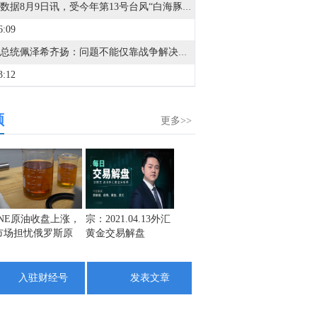
金十数据8月9日讯，受今年第13号台风“白海豚”影响，9日上海浦东机场和虹桥机场通行能力将出现下降，近六成进出港航班调减取消。两场计划取消进出港航班1384架次，其中，浦东机场取消871架次、虹桥机场取消航班513架次。请旅客及时向所乘航司了解查询航班最新动态，合理安排出行。（央视）
6:09
伊朗总统佩泽希齐扬：问题不能仅靠战争解决。致力于根据谅解备忘录的条款推进和平进程。
3:12
美国副总统万斯：伊朗已通知美国将允许最大流量的石油通过海峡，但我们不信任他们。
频
2:28
更多>>
副总统万斯：美国将继续对伊朗施加压力。
2:19
美国副总统万斯：美国正在努力建立一条安全通行的航线，让船只能够安全通过霍尔木兹海峡。
9:16
INE原油收盘上涨，
宗：2021.04.13外汇
盛文兵：通胀预期
栾雪：
市场担忧俄罗斯原
黄金交易解盘
再度升温 且看美联
外汇上
美国副总统万斯：已经大幅削弱了伊朗的非对称军事能力。
油出口受阻
储如何应对
5:10
入驻财经号
发表文章
也门武装部队发言人：对胡塞武装及其相关“民兵”展开了行动。
3:59