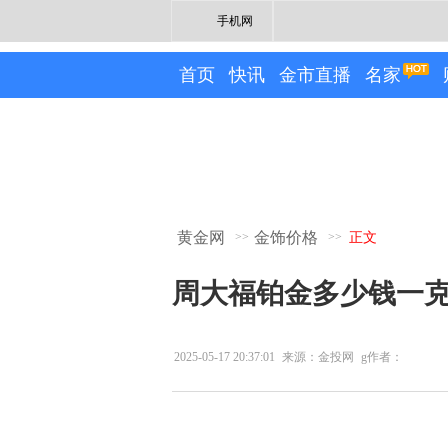
手机网
首页
快讯
金市直播
名家
黄金网
金饰价格
>>
>>
正文
周大福铂金多少钱一克（
2025-05-17 20:37:01
来源：金投网
g作者：