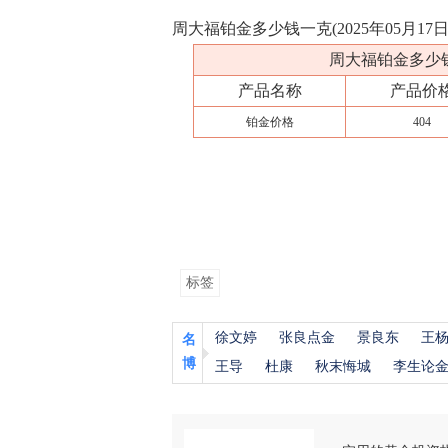
周大福铂金多少钱一克(2025年05月17
周大福铂金多少钱一
产品名称
产品价
铂金价格
404
标签
徐文婷
张良点金
景良东
王
名
博
王导
杜康
秋末悔城
李生论