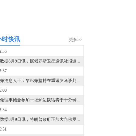
小时快讯
更多>>
9:36
金十数据8月9日讯，据俄罗斯卫星通讯社报道，美国问题专家德米特里·德罗布尼茨基认为，美国参议院通过的加强对俄制裁法案在实践中很可能不会执行，并将成为类似于《杰克逊-瓦尼克修正案》的“沉默法案”。美国国会参议院当地时间周五以压倒性优势通过了由已故参议员林赛·格雷厄姆参与起草的对俄制裁法案。该倡议规定对俄罗斯能源资源五大进口国征收100%的关税，并对所有从俄罗斯进口到美国的商品征收500%的关税。德罗布尼茨基表示：“参议院当前这项倡议很可能也会面临类似命运：它是出于政治宣传目的而通过的，最终将成为一项‘沉默法案’，不断附加各种例外条款，以避免让本已不稳定的美国经济遭受重创。”德罗布尼茨基表示，这项法案改变了制裁施压机制：不再直接针对俄罗斯生产商和贸易商实施限制，而是将压力转向俄罗斯能源产品的买家。
5:37
黎巴嫩消息人士：黎巴嫩坚持在重返罗马谈判之前实现全面停火。黎巴嫩希望将本特杰贝尔和基亚姆纳入试验区。
5:00
美联储理事鲍曼参加一场炉边谈话将于十分钟后公布。
3:54
金十数据8月9日讯，特朗普政府正加大向佛罗里达州石油大亨、共和党捐助者哈里·萨金特三世施压，要求其剥离在委内瑞拉的资产。据知情人士透露，美国财政部于当地时间周五冻结了萨金特旗下参与委内瑞拉石油生产项目的离岸公司资产。同时，美国财政部已发放许可证，允许其清算在该公司的权益。萨金特曾在美委关系高度紧张的数年间，充当华盛顿与加拉加斯之间的关键秘密沟通渠道，在两边都积累了巨大的影响力。他曾频繁出入特朗普的海湖庄园和委内瑞拉总统府，定期与遭美军拘捕的前总统马杜罗及其他高官会面。他利用这一特殊渠道在美委之间传递信息，并协助在2025年促成了被扣美国公民的获释。与此同时，他还在大多数石油公司因政治风险和制裁而避开的委内瑞拉开拓交易。
6:51