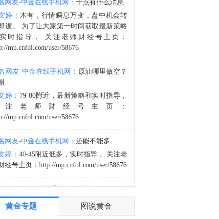
名网友-中金在线手机网：
十点有什么消息
英国海事贸易组织：有可靠消息来源报告称，一艘船只遭到不明飞行物袭击导致火灾，现已被扑灭。船员已报告安全，无环境影响。
文婷：
木有，行情瞬息万变，盘中机会转
9:01
即逝。 为了让大家第一时间获取最新策略
英国海事贸易组织：已收到关于在阿曼哈萨布东18海里发生事件的报告。
实时指导， 关注老师财经号主页：
p://mp.cnfol.com/user/58676
名网友-中金在线手机网：
原油哪里做空？
谢
文婷：
79-80附近，最新策略和实时指导，
关注老师财经号主页：
p://mp.cnfol.com/user/58676
名网友-中金在线手机网：
还能不能多
文婷：
40-45附近低多，实时指导， 关注老
经号主页：http://mp.cnfol.com/user/58676
名网友-中金在线手机网：
老师好，4345可
多吗？
黄金专题
图说黄金
文婷：
40-45附近多，带上止损博弈，为了