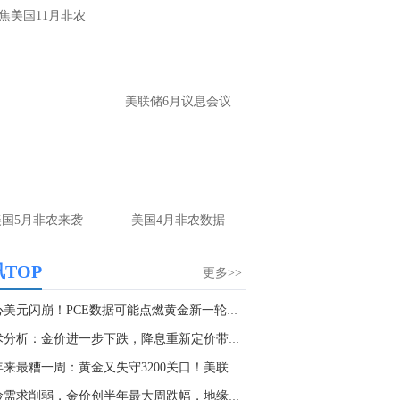
大家第一时间获取最新策略和实时指
焦美国11月非农
导， 关注老师财经号主页：
p://mp.cnfol.com/user/58676
名网友-中金在线手机网：
黄金多，看到什
美联储6月议息会议
位置呢？
文婷：
冲破75，看85-4400附近，行情瞬息
变，盘中机会转瞬即逝。 为了让大家第一
间获取最新策略和实时指导， 关注老师财
主页：http://mp.cnfol.com/user/58676
美国5月非农来袭
美国4月非农数据
名网友-中金在线手机网：
能回撤到30
文婷：
先看破了40会到30，最新策略和实
TOP
更多>>
时指导， 关注老师财经号主页：
p://mp.cnfol.com/user/58676
小心美元闪崩！PCE数据可能点燃黄金新一轮暴涨...
技术分析：金价进一步下跌，降息重新定价带来压...
名网友-中金在线手机网：
止损多少 老师
半年来最糟一周：黄金又失守3200关口！美联储鹰...
文婷：
7美金
避险需求削弱，金价创半年最大周跌幅，地缘局势...