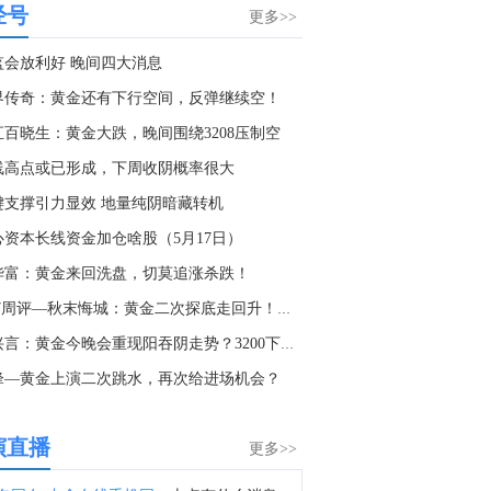
经号
据福克斯新闻：美国副总统万斯表示，伊朗已通知美国，尽管政权内部人士发表了将对霍尔木兹海峡征收过境费的声明，但伊朗不会征收此类费用。
更多>>
2:30
监会放利好 晚间四大消息
据伊朗媒体：伊朗总统佩泽希齐扬表示，现在达成协议的最佳时机，因为伊朗是“强大而团结的，在战争中被视为胜利者”。
界传奇：黄金还有下行空间，反弹继续空！
3:09
汇百晓生：黄金大跌，晚间围绕3208压制空
金十数据8月8日讯，当地时间8月8日，罗马尼亚国防部发表声明称，针对当天上午在保加利亚境内、靠近罗马尼亚边境地区发生的爆炸事件，罗马尼亚雷达监视系统未发现任何飞行器穿越罗马尼亚领空进入保加利亚。罗马尼亚国防部说，目前正持续监测罗马尼亚边境附近局势，如出现相关重要信息，将及时发布进一步消息。保加利亚总理拉德夫8日说，一架无人机当天自罗马尼亚方向进入保加利亚领空并在该国境内爆炸，但未造成人员伤亡。（央视新闻）
线高点或已形成，下周收阴概率很大
5:10
键支撑引力显效 地量纯阴暗藏转机
利比亚瓦哈石油：扎库特-西德拉管道发生泄漏，维修后已恢复运营。
心资本长线资金加仓啥股（5月17日）
9:12
华富：黄金来回洗盘，切莫追涨杀跌！
据阿曼国家通讯社：阿曼方面表示，关于霍尔木兹海峡安排的持续谈判是积极的和具有建设性的。
5.17周评—秋末悔城：黄金二次探底走回升！预期走势回归震荡
8:46
赵兴言：黄金今晚会重现阳吞阴走势？3200下依旧看跌！
据阿曼国家通讯社：阿曼方面谴责（伊朗）在霍尔木兹海峡过境时对船只的反复攻击。
锋—黄金上演二次跳水，再次给进场机会？
9:38
金十数据8月8日讯，英国海上贸易行动办公室（UKMTO）当地时间8日收到报告称，阿曼海塞卜以东18海里处发生一起突发事件。经核实的消息来源报告称，一艘船只遭“不明投射物”击中并引发火灾，目前火势已被扑灭。消息称船员均安全。有关部门正在对事件展开调查。英国海上贸易行动办公室建议过往船只谨慎航行。
演直播
更多>>
4:07