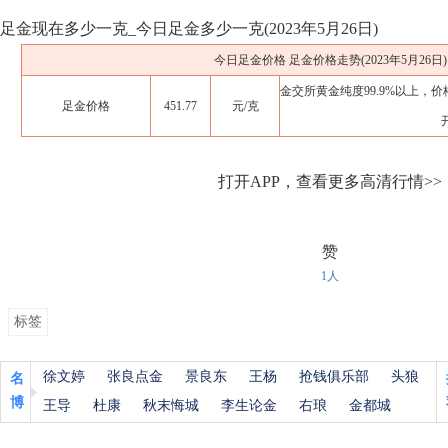
足金现在多少一克_今日足金多少一克(2023年5月26日)
今日足金价格 足金价格走势(2023年5月26日)
金交所黄金纯度99.9%以上，价
足金价格
451.77
元/克
打开APP，查看更多高清行情>>
赞
1人
标签
徐文婷
张良点金
景良东
王杨
抢钱俱乐部
头狼
名
博
王导
杜康
秋末悔城
李生论金
右琅
金都城