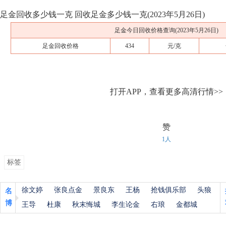
足金回收多少钱一克 回收足金多少钱一克(2023年5月26日)
足金今日回收价格查询(2023年5月26日)
足金回收价格
434
元/克
打开APP，查看更多高清行情>>
赞
1人
标签
徐文婷
张良点金
景良东
王杨
抢钱俱乐部
头狼
名
博
王导
杜康
秋末悔城
李生论金
右琅
金都城