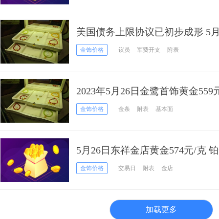
美国债务上限协议已初步成形 5月
元/克
金饰价格
议员
军费开支
附表
2023年5月26日金鹭首饰黄金559元
金饰价格
金条
附表
基本面
5月26日东祥金店黄金574元/克 铂
金饰价格
交易日
附表
金店
加载更多