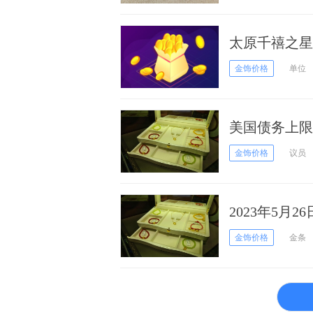
太原千禧之星
金饰价格
单位
美国债务上限
元/克
金饰价格
议员
2023年5月2
金饰价格
金条