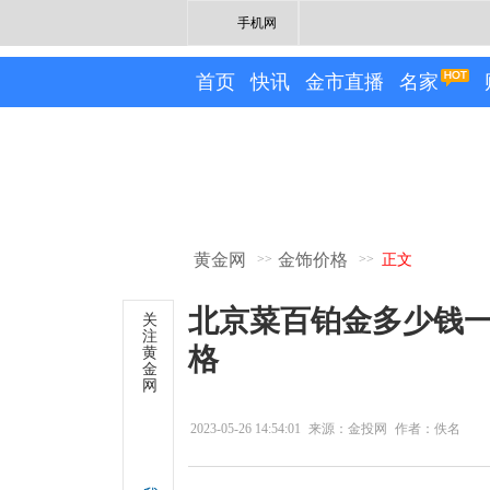
手机网
首页
快讯
金市直播
名家
黄金网
金饰价格
>>
>>
正文
北京菜百铂金多少钱一克
关
注
格
黄
金
网
2023-05-26 14:54:01
来源：金投网
作者：佚名