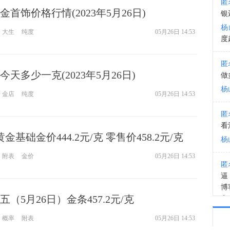
匿
首饰价格行情(2023年5月26日)
银
12:1
杨
大生
纯度
05月26日 14:53
度
匿
天多少一克(2023年5月26日)
做
杨
金店
纯度
05月26日 14:53
匿
看
金基础金价444.2元/克 零售价458.2元/克
杨
附表
金价
05月26日 14:53
匿
逼
博
（5月26日）金条457.2元/克
有
装
概率
附表
05月26日 14:53
杨