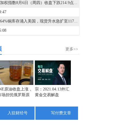
台湾加权指数8月6日（周四）收盘下跌214.9点，跌幅0.48%，报44396.7点。
9:47
全球64%铜库存涌入美国，现货升水急扩至117美元，COMEX铜持续大幅溢价，早盘LME铜期货一度创12周新高！点击阅读。
5:08
时代跌超5%，成交额超140亿元。
频
1:54
更多>>
港股汽车股多数下跌，赛力斯(09927.HK)跌近5%，零跑汽车(09863.HK)、北京汽车(01958.HK)、蔚来-SW(09866.HK)。比亚迪股份(01211.HK)均跌超3%。
7:25
A股抽水蓄能板块震荡走低，长缆科技跌超6%，汉缆股份、顺钠股份、百利电气跌超5%，九洲集团、保变电气跟跌。
6:23
INE原油收盘上涨，
宗：2021.04.13外汇
盛文兵：通胀预期
栾雪：
市场担忧俄罗斯原
黄金交易解盘
再度升温 且看美联
外汇上
A股短剧游戏板块午后走低，传智教育跌超7%，粤传媒跌近6%，中文在线、方直科技、吉视传媒、遥望科技跟跌。
油出口受阻
储如何应对
2:47
入驻财经号
写付费文章
金十数据8月6日讯，在2026华为数据存储用户精英论坛上，华为数据存储产品线副总裁吴俊杰表示，客观地讲，全球范围内存储颗粒价格上涨是有影响的，今年业界友商都进行了多次价格调整，涨价对华为的战略也造成了一定影响，华为跟全球的客户和伙伴都进行了充分、透明的沟通，包括什么时间点会有什么影响。整体上，华为存储对客户的供应是可以保证的。吴俊杰进一步补充，华为在全球存储颗粒采购量都非常大，有稳定的上游供应链，也相对多元化，公司做了充分的预测和一些供应的保障。（澎湃）
5:09