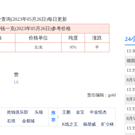
(2023年05月26日)每日更新
一克(2023年05月26日)参考价格
格
价格单位
纯度
涨跌
24
元/克
95%
平
13:3
13:3
赞
1人
13:3
责任编辑：gold
13:3
杨
抢钱俱乐部
头狼
王鹏
金宝
中金怪杰
推
荐
金
右琅
金都城
K线之王
杨朋威
旷少林
13:3