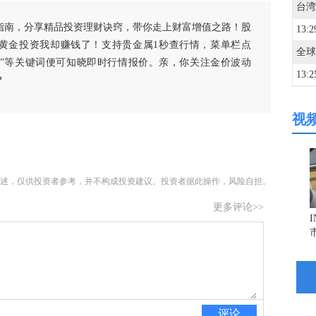
指南，分享精品投资理财诀窍，带你走上财富增值之路！股
13:2
黄金投资我却赚钱了！支持贵金属1秒查行情，菜单栏点
白银”等关键词便可知晓即时行情报价。亲，你关注金价波动
13:2
？
宁德
视
13:2
13:1
述，仅供投资者参考，并不构成投资建议。投资者据此操作，风险自担。
更多评论>>
13:1
13:1
12:5
评论