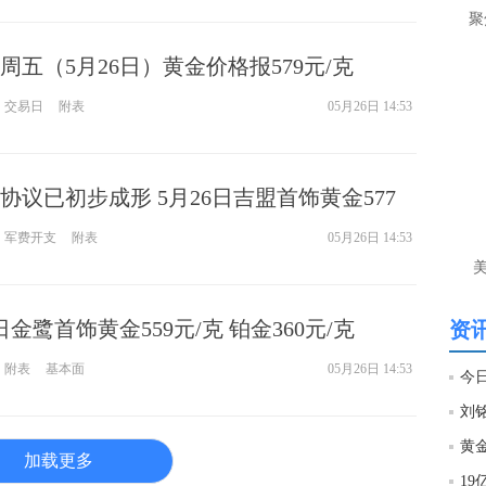
是
聚
当
周五（5月26日）黄金价格报579元/克
匿
交易日
附表
05月26日 14:53
个
就
杨
协议已初步成形 5月26日吉盟首饰黄金577
匿
军费开支
附表
05月26日 14:53
黄
还
杨
6日金鹭首饰黄金559元/克 铂金360元/克
资讯
匿
附表
基本面
05月26日 14:53
今日
杨
匿
加载更多
杨