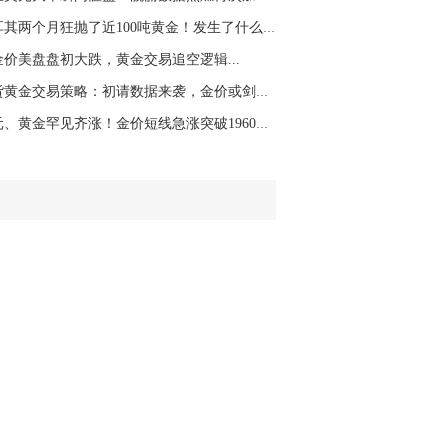
名网友-中金在线手机网：
杨老师！黄金具
土耳其两个月狂抛了近100吨黄金！发生了什么？
操作
金价美盘盘初大跌，黄金交易追空逻辑...
山海：
顺势做多，今天支撑在4250
现货黄金交易策略：初请数据来袭，金价或剑指10...
美元、黄金罕见齐涨！金价短线急涨突破1960美元...