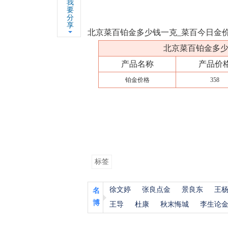
我
要
分
享
北京菜百铂金多少钱一克_菜百今日金价查询
北京菜百铂金多少钱
产品名称
产品价
铂金价格
358
标签
徐文婷
张良点金
景良东
王
名
博
王导
杜康
秋末悔城
李生论