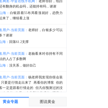
名网友-中金在线手机网：
老师你好，纸白
金十数据8月6日讯，据外媒报道，印尼已推迟对电商平台上的本地卖家征收 0.5%所得税的计划，理由是担心经济增长和消费者购买力。印尼税务部门周三晚间表示，该国电子商务平台将从11月1日起开始为平台卖家代收所得税。印尼财政部长表示，该政策原定于8月1日生效，但将推迟到经济状况改善后再实施。根据该计划，被指定的电商平台将按照卖家营业额总额的0.5%代收《所得税法》第22条规定的所得税，其中不包括增值税。此前，Tokopedia、Shopee、Lazada和Blibli已被指定为税收代收平台。
还有翻身的机会吗，还能持有吗，谢谢
8:34
山海：
白银跟着55布局看涨就好，趋势力
金十图示：2026年08月06日（周四）黄金ETF持仓报告
起来了，继续看上涨
名用户-当前页面：
老师好，白银多少可以
多？谢谢
山海：
回落61.2支撑
名用户-当前页面：
老杨看来对你持有不同
法的人占了多数啊
山海：
没关系，做好自己
名用户-当前页面：
杨老师我发现你很会装
 只要是行情走出来了 再看你的博客 你的
客一定是跟着行情走的 但凡你预测过的没
一次准的 你是一个典型的马后炮 还喜欢
逼
黄金专题
图说黄金
山海：
你自己看看，那次行情出来之前不