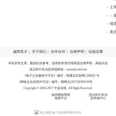
匿
体
：
杨
诚聘英才
|
关于我们
|
合作伙伴
|
法律声明
|
征稿启事
本站所有文章、数据仅供参考，使用前务请仔细阅读
法律声明
，风险自负
违法和不良信息举报邮箱：
zixun@cnfol.net
《电子公告服务许可证》编号：闽通信互联网 [2008]1 号
《网络文化经营许可证》编号：闽网文[2017]6399130号
Copyright © 2003-2017 中金在线. All Right Reserved.
福州网络警察
违法和不良信
报警平台
息举报中心
闽公网安备 35010002000101号