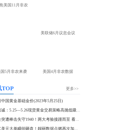
反复强调思路，反复提示布局，没看见每
焦美国11月非农
你是瞎子
名用户-当前页面：
你看你隔壁人家喊的这
单，你再看你，等到4250做多？给你4250
美联储6月议息会议
一定会给你4230
山海：
嗯，那你看隔壁的就好
名网友-中金在线手机网：
老师你好！请问
金现在是不是已经转方向多了空单的4100
有机会出来吗？请老师指导一下谢谢！
美国5月非农来袭
美国4月非农数据
山海：
是的，现在看多头上涨趋势
TOP
更多>>
名用户-当前页面：
老师 今天黄金怎么看
中国黄金基础金价(2023年5月25日)
山海：
趋势出来了，顺势看涨
刘铭诚：5.25—5.26现货黄金交易策略高抛低吸，...
名网友-中金在线手机网：
原油咋做老师
黄金突遭棒击失守1940！两大考验接踵而至 看跌...
山海：
75尝试上看
19亿美元大单瞬间砸盘！靓丽数据点燃再次加息预...