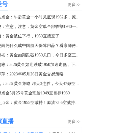
经号
金十数据8月6日讯，我国科研团队编制完成的1∶500万全月地质图，主图长约280厘米、高约120厘米，附带南北极局部地质图，精准标注了逾1.3万个撞击坑和81个撞击盆地，划分出14类地质构造和17种岩石类型。（新华社）
更多>>
8:53
张良点金：午后黄金一小时见底现1962多，原油73.55空！
金十数据8月6日讯，据英国金融时报，华尔街多家大型对冲基金近期成为一系列网络攻击的目标，引发整个行业对软件系统漏洞风险的高度警惕。据知情人士透露，亿万富翁史蒂夫·科恩旗下的Point 72以及肯·格里芬旗下的城堡（Citadel），近日均遭遇了"语音钓鱼"（audio phishing），即攻击者通过电话或类似方式试图获取私人信息。一位知情人士透露，在一家对冲基金公司，网络犯罪分子冒充了该公司的客服人员。他们联系员工，试图获取其身份验证应用程序的登录凭证。
头狼：注意，注意，黄金空单全部收割1940一线，直接反手多
3:47
狼：黄金破位下行，1950直接空了
海力士股价重挫10%。
方便面凭什么成中国航天保障用品？看康师傅如何作答
1:14
李鸿彬：黄金如期跌破1950关口，今日多空三连完胜大丰收
日本30年期国债收益率在拍卖后小幅回落，下跌3个基点至3.93%。
李鸿彬：5.26黄金如期跌破1950加速走低，下行风险加剧
9:31
萍：2023年05月26日黄金交易策略
日本10年期国债收益率在30年期国债拍卖后继续下跌，下跌4个基点至2.765%。
桂莫：5.26 黄金策略 昨天3连胜，今天47做空，38做多
8:05
点金5月25号黄金现价1949空目标1939
金十数据8月6日讯，国家能源局网站发布《中国核电发展报告（2026）》。报告显示，2025年全国核电发电量4852亿千瓦时，同比增长7.6%，占全国总发电量4.6%，占非化石能源发电量11.4%；机组平均利用小时数7809小时，同比增加126小时。福建省核电发电量占全省发电量28.1%，居全国首位，辽宁、海南、广东占比分别达20.9%、18.5%、16.9%。
张良点金：黄金1955空减持！原油73.6空减持！日内继续空
7:56
金十数据8月6日讯，美国总统特朗普表示，美国拥有大量“弹药”，尤其是某些特定类型的。此外，还有大量弹药正在根据需要被制造并运往美国。美国国防企业正在建设我国历史上数量最多的工厂和生产基地。那些泄露叛国言论的“泄密者”正被追捕，将面临长期监禁！
演直播
更多>>
7:33