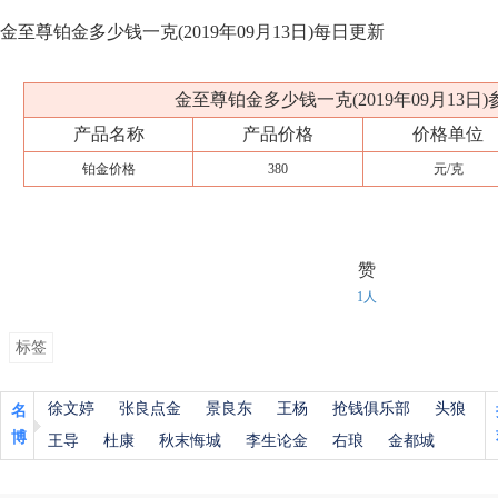
金至尊铂金多少钱一克(2019年09月13日)每日更新
金至尊铂金多少钱一克(2019年09月13日
产品名称
产品价格
价格单位
铂金价格
380
元/克
赞
1人
标签
徐文婷
张良点金
景良东
王杨
抢钱俱乐部
头狼
名
博
王导
杜康
秋末悔城
李生论金
右琅
金都城