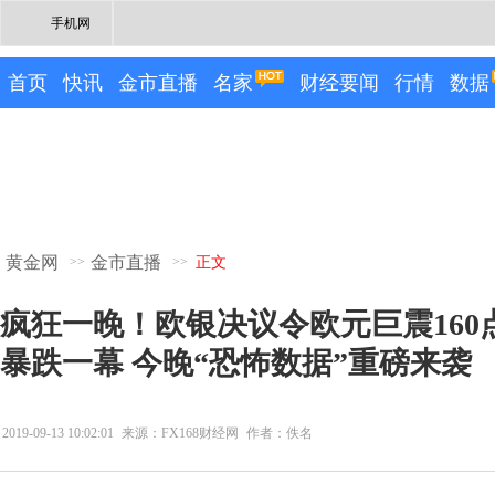
手机网
首页
快讯
金市直播
名家
财经要闻
行情
数据
黄金网
金市直播
>>
>>
正文
疯狂一晚！欧银决议令欧元巨震160
暴跌一幕 今晚“恐怖数据”重磅来袭
2019-09-13 10:02:01
来源：FX168财经网
作者：佚名