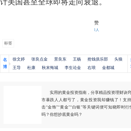
计美国甚至全球即将走向衰退。
赞
1人
标签
徐文婷
张良点金
景良东
王杨
抢钱俱乐部
头狼
名
博
王导
杜康
秋末悔城
李生论金
右琅
金都城
实用的黄金投资指南，分享精品投资理财诀
市暴跌人人都亏了，黄金投资我却赚钱了！支持
击“金饰”“黄金”“白银”等关键词便可知晓即时
吗？你想抄底黄金吗？