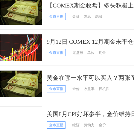
【COMEX期金收盘】多头积极上
涨
金市直播
金价
降息
鸽派
9月12日 COMEX 12月期金未平
金市直播
尾盘报
单位
期金
黄金在哪一水平可以买入？两张
间
金市直播
金价
收益率
投机性
美国8月CPI好坏参半，金价维持
金市直播
经济
劳动力
金价