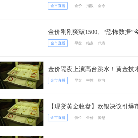
数据成“救命稻草”
金市直播
金价
指数
会令
金价刚刚突破1500、“恐怖数据
澳元和纽元最新交易操作策略
金市直播
早盘
结点
代表
金价隔夜上演高台跳水！黄金技
金价仍有望大涨
金市直播
早盘
中性
指向
【现货黄金收盘】欧银决议引爆市
金市直播
低位
金价
降息