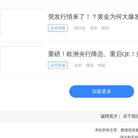
突发行情来了！？黄金为何大爆发
金市直播
阻力位
动作
降息
重磅！欧洲央行降息、重启QE！黄
神助攻？
金市直播
金价
降息
鸽派
加载更多
诚聘英才
|
关于我
本站所有文章、数据仅供
违法和不