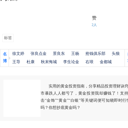
赞
2人
标签
徐文婷
张良点金
景良东
王杨
抢钱俱乐部
头狼
名
博
王导
杜康
秋末悔城
李生论金
右琅
金都城
实用的黄金投资指南，分享精品投资理财诀
市暴跌人人都亏了，黄金投资我却赚钱了！支持
击“金饰”“黄金”“白银”等关键词便可知晓即时
吗？你想抄底黄金吗？