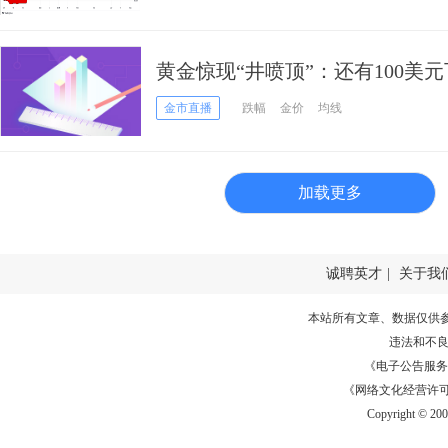
黄金惊现“井喷顶”：还有100美
市时日不多了？
金市直播
跌幅
金价
均线
加载更多
诚聘英才
|
关于我
本站所有文章、数据仅供
违法和不
《电子公告服务许可证
《网络文化经营许可证》
Copyright © 20