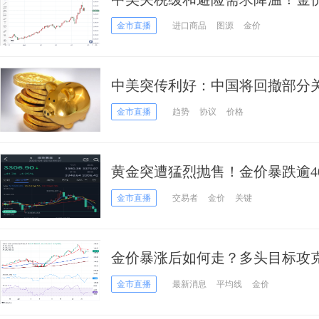
弹
金市直播
进口商品
图源
金价
中美突传利好：中国将回撤部分
3300，空头瞄准……
金市直播
趋势
协议
价格
黄金突遭猛烈抛售！金价暴跌逾40美元
价技术分析
金市直播
交易者
金价
关键
金价暴涨后如何走？多头目标攻克这一
首席分析师金价技术前景分析
金市直播
最新消息
平均线
金价