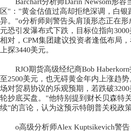
Barchart分析师Darin Newsom
区"："黄金估值过高却拒绝深调，白银
异。"o分析师则警告头肩顶形态正在形成
元恐引发瀑布式下跌，目标位指向3000
相对，CPM集团建议投资者逢低布局
上探3440美元。
RJO期货高级经纪商Bob Haberko
至2500美元，也无碍黄金年内上涨趋
场对贸易协议的乐观预期，若跌破320
轮抄底买盘。"他特别提到财长贝森特关
续"的言论，认为这预示特朗普关税政
o高级分析师Alex Kuptsikevich