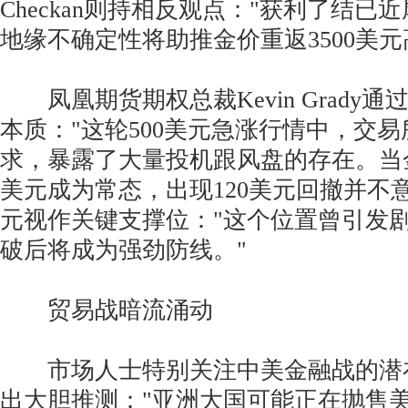
Checkan则持相反观点："获利了结已
地缘不确定性将助推金价重返3500美元
凤凰期货期权总裁Kevin Grady
本质："这轮500美元急涨行情中，交
求，暴露了大量投机跟风盘的存在。当
美元成为常态，出现120美元回撤并不意外
元视作关键支撑位："这个位置曾引发
破后将成为强劲防线。"
贸易战暗流涌动
市场人士特别关注中美金融战的潜在影
出大胆推测："亚洲大国可能正在抛售