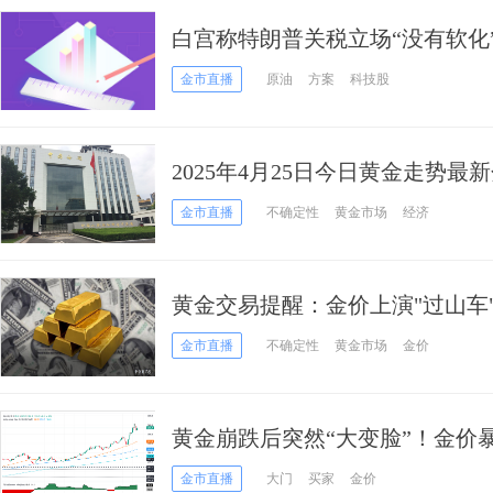
白宫称特朗普关税立场“没有软化
普突然严厉指控鲍威尔
金市直播
原油
方案
科技股
2025年4月25日今日黄金走势最
金市直播
不确定性
黄金市场
经济
黄金交易提醒：金价上演"过山车
市，贸易战与美元成关键变量
金市直播
不确定性
黄金市场
金价
黄金崩跌后突然“大变脸”！金价
如何交易黄金？
金市直播
大门
买家
金价