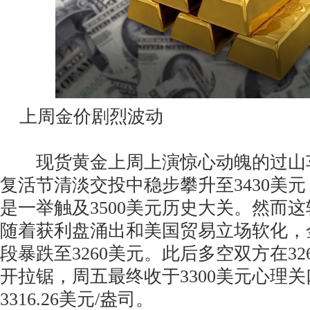
上周金价剧烈波动
现货黄金上周上演惊心动魄的过山
复活节清淡交投中稳步攀升至3430美
是一举触及3500美元历史大关。然而
随着获利盘涌出和美国贸易立场软化，
段暴跌至3260美元。此后多空双方在326
开拉锯，周五最终收于3300美元心理
3316.26美元/盎司。