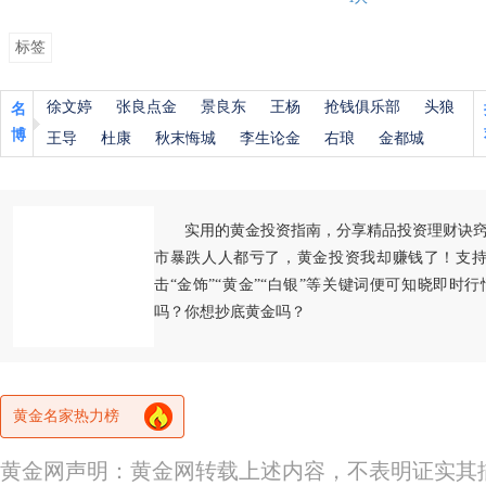
标签
徐文婷
张良点金
景良东
王杨
抢钱俱乐部
头狼
名
博
王导
杜康
秋末悔城
李生论金
右琅
金都城
实用的黄金投资指南，分享精品投资理财诀
市暴跌人人都亏了，黄金投资我却赚钱了！支持
击“金饰”“黄金”“白银”等关键词便可知晓即时
吗？你想抄底黄金吗？
黄金名家热力榜
黄金网声明：黄金网转载上述内容，不表明证实其