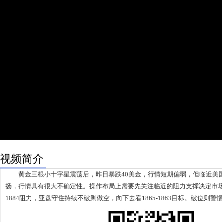
视频简介
黄金三根小十字星震荡后，昨日暴跌40美金，行情短期偏弱，但临近美国大
扬，行情具有很大不确定性。操作布局上需要先关注临近的阻力支撑决定市场多
1884阻力，亚盘守住持续不破则做空，向下去看1865-1863目标。破位则