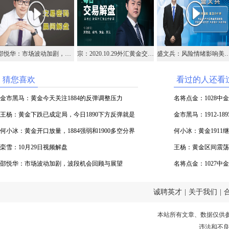
邵悦华：市场波动加剧，波段机会回顾与展望
宗：2020.10.29外汇黄金交易解盘
盛文兵：风险情绪影响美元走强，黄金跌
猜您喜欢
看过的人还看
金市黑马：黄金今天关注1884的反弹调整压力
名将点金：1028
王杨：黄金下跌已成定局，今日1890下方反弹就是
油
金市黑马：1912-1
空！
何小冰：黄金开口放量，1884强弱和1900多空分界
何小冰：黄金191
栾雪：10月29日视频解盘
王杨：黄金区间震荡
邵悦华：市场波动加剧，波段机会回顾与展望
名将点金：1027
油
诚聘英才
|
关于我们
|
本站所有文章、数据仅供
违法和不