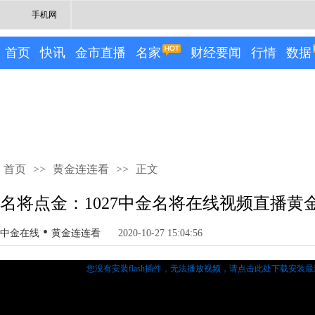
手机网
首页
快讯
金市直播
名家
财经要闻
行情
数据
首页
>>
黄金连连看
>>
正文
名将点金：1027中金名将在线视频直播黄
•
中金在线
黄金连连看
2020-10-27 15:04:56
您没有安装flash插件，无法播放视频，
请点击此处下载安装最新的