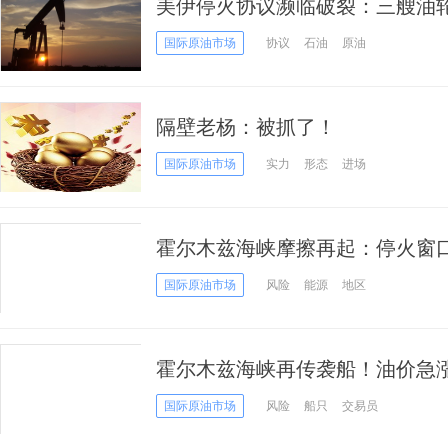
美伊停火协议濒临破裂：三艘油
五倍”规模空袭，油价反弹至近两
国际原油市场
协议
石油
原油
隔壁老杨：被抓了！
国际原油市场
实力
形态
进场
霍尔木兹海峡摩擦再起：停火窗
国际原油市场
风险
能源
地区
霍尔木兹海峡再传袭船！油价急涨
平”面临重大考验
国际原油市场
风险
船只
交易员