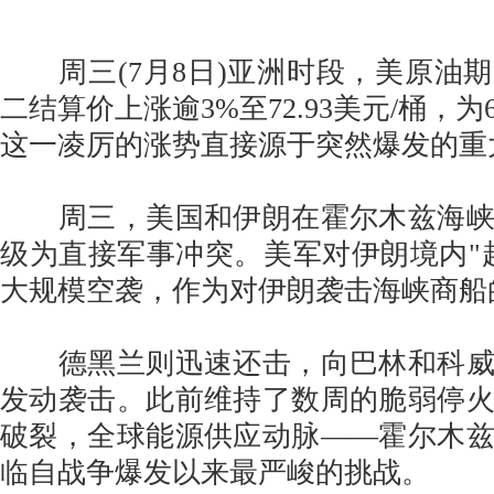
周三(7月8日)亚洲时段，美原油
二结算价上涨逾3%至72.93美元/桶，为
这一凌厉的涨势直接源于突然爆发的重
周三，美国和伊朗在霍尔木兹海峡
级为直接军事冲突。美军对伊朗境内"超
大规模空袭，作为对伊朗袭击海峡商船
德黑兰则迅速还击，向巴林和科威
发动袭击。此前维持了数周的脆弱停
破裂，全球能源供应动脉——霍尔木
临自战争爆发以来最严峻的挑战。