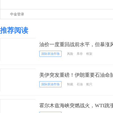
中金登录
推荐阅读
油价一度重回战前水平，但暴涨
国际原油市场
风险
库存
框架
美伊突发重磅！伊朗重要石油命
国发动“毁灭性回应”
国际原油市场
制裁
石油
船只
霍尔木兹海峡突燃战火，WTI跳