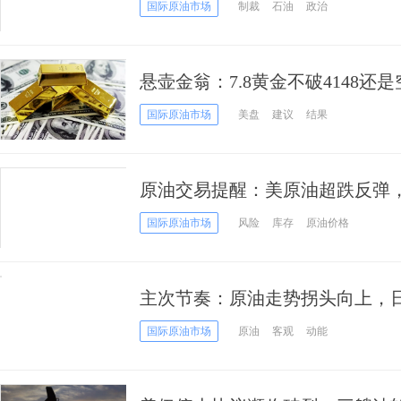
情绪“虚火”？
国际原油市场
制裁
石油
政治
悬壶金翁：7.8黄金不破4148
国际原油市场
美盘
建议
结果
原油交易提醒：美原油超跌反弹
次回落
国际原油市场
风险
库存
原油价格
主次节奏：原油走势拐头向上，
国际原油市场
原油
客观
动能