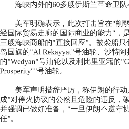
海峡内外的60多艘伊斯兰革命卫队
美军明确表示，此次打击旨在"削弱
经国际贸易走廊的国际商业的能力"，
三艘海峡商船的"直接回应"。被袭船只
岛国旗的"Al Rekayyat"号油轮、沙特
的"Wedyan"号油轮以及利比里亚籍的"Cy
Prosperity""号油轮。
美军声明措辞严厉，称伊朗的行动是
成"对停火协议的公然且危险的违反，破
并强调已做好准备，"一旦伊朗不遵守
任"。