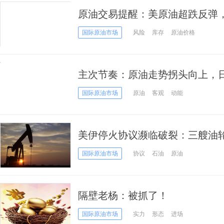
原油交易提醒：美原油超跌反弹
次回落
国际原油市场
风险
库存
原油价格
主次节奏：原油走势拐头向上，
国际原油市场
原油
客观
动能
美伊停火协议濒临破裂：三艘油
五倍”规模空袭，油价反弹至近两
国际原油市场
协议
石油
原油
隔壁老杨：被抓了！
国际原油市场
实力
形态
进场