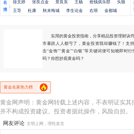
徐文婷
张良点金
景良东
王杨
抢钱俱乐部
头狼
名
博
王导
杜康
秋末悔城
李生论金
右琅
金都城
实用的黄金投资指南，分享精品投资理财诀
市暴跌人人都亏了，黄金投资我却赚钱了！支持
击“金饰”“黄金”“白银”等关键词便可知晓即时
吗？你想抄底黄金吗？
黄金名家热力榜
黄金网声明：黄金网转载上述内容，不表明证实其
并不构成投资建议。投资者据此操作，风险自担。
网友评论
文明上网，理性发言