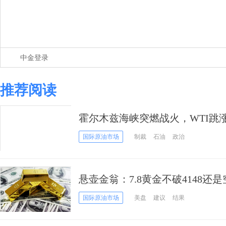
中金登录
推荐阅读
霍尔木兹海峡突燃战火，WTI跳
情绪“虚火”？
国际原油市场
制裁
石油
政治
悬壶金翁：7.8黄金不破4148
国际原油市场
美盘
建议
结果