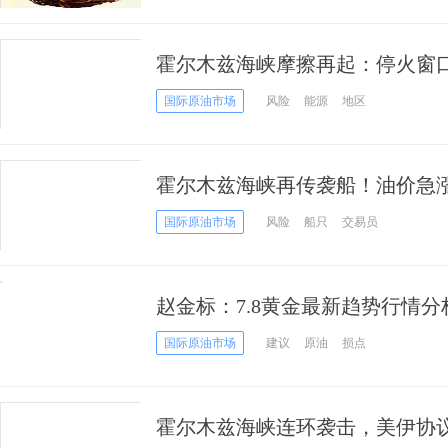
霍尔木兹海峡摩擦再起：停火窗
国际原油市场
风险
能源
地区
霍尔木兹海峡再传袭船！油价急涨
平”面临重大考验
国际原油市场
风险
船只
交易员
赵金标：7.8黄金最新趋势行情
国际原油市场
建议
原油
损点
霍尔木兹海峡连环袭击，美伊协