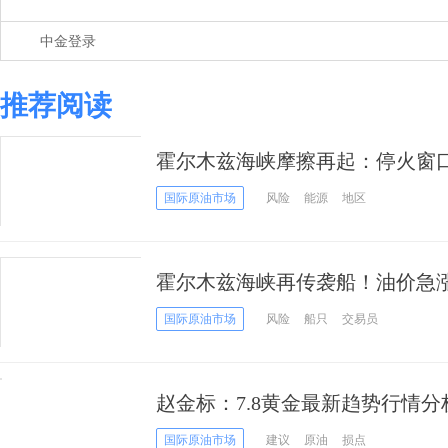
中金登录
推荐阅读
霍尔木兹海峡摩擦再起：停火窗
国际原油市场
风险
能源
地区
霍尔木兹海峡再传袭船！油价急涨
平”面临重大考验
国际原油市场
风险
船只
交易员
赵金标：7.8黄金最新趋势行情
国际原油市场
建议
原油
损点