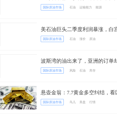
霍尔木兹海峡“咽喉”困局
国际原油市场
石油
运输能力
能源
美石油巨头二季度利润暴涨，白
国际原油市场
石油
涨价
原油
波斯湾的油出来了，亚洲的订单
过剩"正在累积
国际原油市场
风险
石油
库存
悬壶金翁：7.7黄金多空纠结，看
国际原油市场
鸟儿
美盘
行情