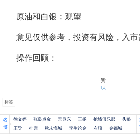
原油和白银：观望
意见仅供参考，投资有风险，入市
操作回顾：
赞
1人
标签
徐文婷
张良点金
景良东
王杨
抢钱俱乐部
头狼
名
博
王导
杜康
秋末悔城
李生论金
右琅
金都城