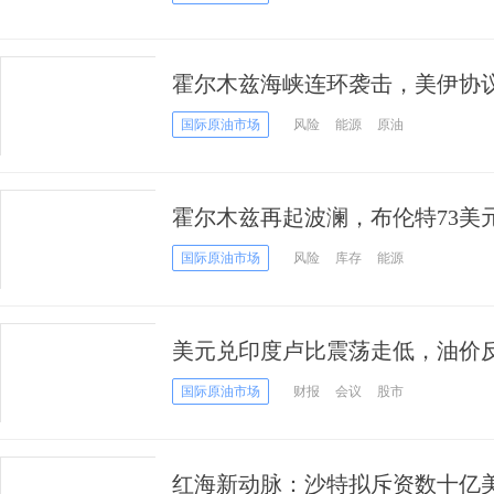
霍尔木兹海峡连环袭击，美伊协
国际原油市场
风险
能源
原油
霍尔木兹再起波澜，布伦特73美
国际原油市场
风险
库存
能源
美元兑印度卢比震荡走低，油价反
关键变量
国际原油市场
财报
会议
股市
红海新动脉：沙特拟斥资数十亿