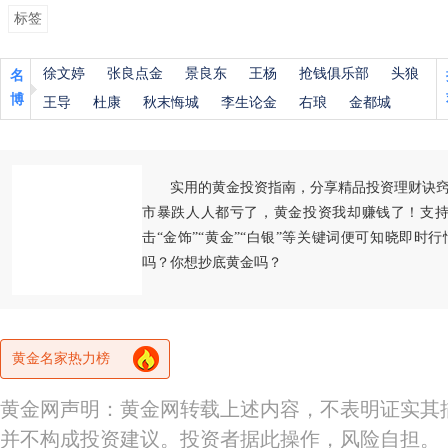
标签
徐文婷
张良点金
景良东
王杨
抢钱俱乐部
头狼
名
博
王导
杜康
秋末悔城
李生论金
右琅
金都城
实用的黄金投资指南，分享精品投资理财诀
市暴跌人人都亏了，黄金投资我却赚钱了！支持
击“金饰”“黄金”“白银”等关键词便可知晓即时
吗？你想抄底黄金吗？
黄金名家热力榜
黄金网声明：黄金网转载上述内容，不表明证实其
并不构成投资建议。投资者据此操作，风险自担。