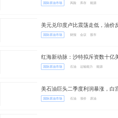
国际原油市场
风险
库存
能源
美元兑印度卢比震荡走低，油价反
关键变量
国际原油市场
财报
会议
股市
红海新动脉：沙特拟斥资数十亿
霍尔木兹海峡“咽喉”困局
国际原油市场
石油
运输能力
能源
美石油巨头二季度利润暴涨，白
国际原油市场
石油
涨价
原油