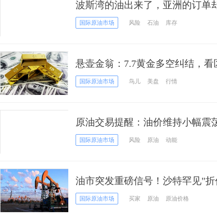
波斯湾的油出来了，亚洲的订单
过剩"正在累积
国际原油市场
风险
石油
库存
悬壶金翁：7.7黄金多空纠结，看
国际原油市场
鸟儿
美盘
行情
原油交易提醒：油价维持小幅震
国际原油市场
风险
原油
动能
油市突发重磅信号！沙特罕见"折价
来最大降幅
国际原油市场
买家
原油
原油价格