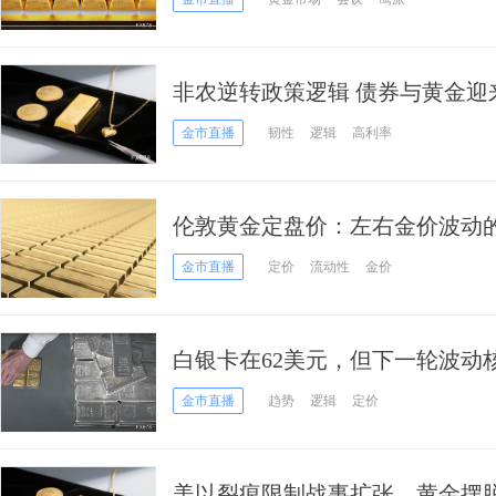
非农逆转政策逻辑 债券与黄金迎
金市直播
韧性
逻辑
高利率
伦敦黄金定盘价：左右金价波动
金市直播
定价
流动性
金价
白银卡在62美元，但下一轮波动
金市直播
趋势
逻辑
定价
美以裂痕限制战事扩张，黄金摆