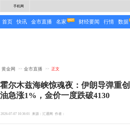
手机网
首页
快讯
金市直播
名家
财经要闻
行情
数据
黄金网
金市直播
>>
>>
正文
霍尔木兹海峡惊魂夜：伊朗导弹重创
油急涨1%，金价一度跌破4130
2026-07-07 10:36:01
来源：汇通网
作者：