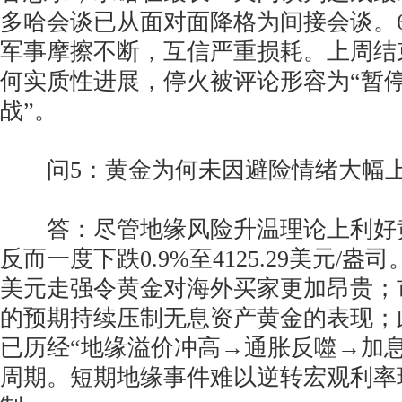
多哈会谈已从面对面降格为间接会谈。
军事摩擦不断，互信严重损耗。上周结
何实质性进展，停火被评论形容为“暂
战”。
问5：黄金为何未因避险情绪大幅
答：尽管地缘风险升温理论上利好
反而一度下跌0.9%至4125.29美元/
美元走强令黄金对海外买家更加昂贵；
的预期持续压制无息资产黄金的表现；
已历经“地缘溢价冲高→通胀反噬→加
周期。短期地缘事件难以逆转宏观利率