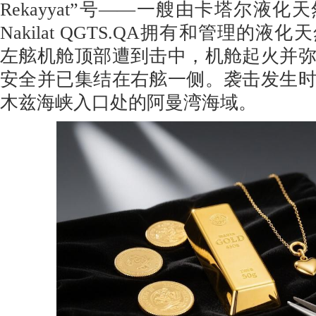
Rekayyat”号——一艘由卡塔尔液
Nakilat QGTS.QA拥有和管理的
左舷机舱顶部遭到击中，机舱起火并
安全并已集结在右舷一侧。袭击发生
木兹海峡入口处的阿曼湾海域。