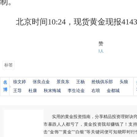
制。
北京时间10:24，现货黄金现报4143
赞
1人
标签
徐文婷
张良点金
景良东
王杨
抢钱俱乐部
头狼
名
博
王导
杜康
秋末悔城
李生论金
右琅
金都城
实用的黄金投资指南，分享精品投资理财诀
市暴跌人人都亏了，黄金投资我却赚钱了！支持
击“金饰”“黄金”“白银”等关键词便可知晓即时