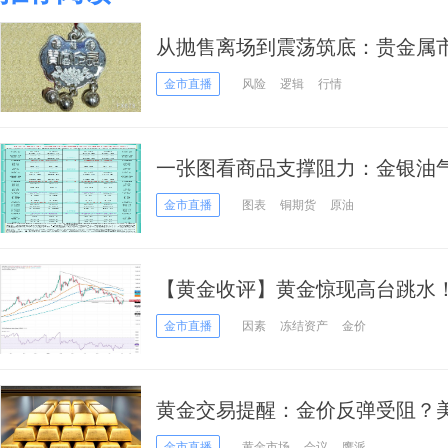
从抛售离场到震荡筑底：贵金属
金市直播
风险
逻辑
行情
一张图看商品支撑阻力：金银油
(2026年7月7日)
金市直播
图表
铜期货
原油
【黄金收评】黄金惊现高台跳水！
跌 本周紧盯这件大事
金市直播
因素
冻结资产
金价
黄金交易提醒：金价反弹受阻？
4200关口成拉锯主战场
金市直播
黄金市场
会议
鹰派