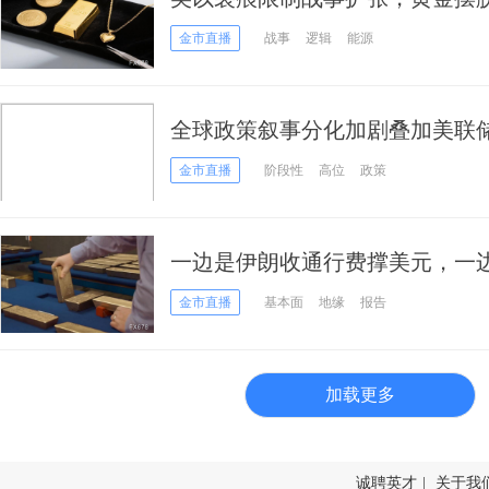
金市直播
战事
逻辑
能源
全球政策叙事分化加剧叠加美联
避险与利率预期博弈中维持高位
金市直播
阶段性
高位
政策
一边是伊朗收通行费撑美元，一
金后市如何走？
金市直播
基本面
地缘
报告
加载更多
诚聘英才
|
关于我